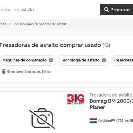
Procurar
falto
Segunda mão fresadoras de asfalto
Fresadoras de asfalto comprar usado
(13)
Máquinas de construção
Tecnologia de asfalto
Fresadoras
Remover todos os filtros
Fresadora de asfalto
Bomag
BM 2000/7
Planer
V
e
Velddriel
1 726 km
n
d