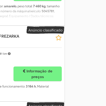
cor:
amarelo
, peso total:
7 460 kg
, tamanho
, número da máquina/veículo:
5045781
,
tegral
, Equipamento / Dados técnicos:
fx Ab Usha Tração integral Largura de
ra de carga Tanque de água
Anúncio classificado
 FREZARKA
381 km
Informação de
preços
 de funcionamento:
3 164 h
, Material