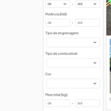
-
Potência [kW]:
-
Tipo de engrenagem:
Tipo de combustível:
r
v
Cor:
Peso total [kg]:
-