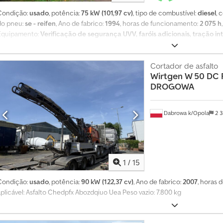
Condição:
usado
, potência:
75 kW (101,97 cv)
, tipo de combustível:
diesel
, 
do pneu:
se - reifen
, Ano de fabrico:
1994
, horas de funcionamento:
2 075 h
Equipamento:
Verificação de segurança UVV, faróis adicionais, tração in
Motor diesel Deutz BF6L 913 de 5 cilindros com 64 kW (87 cv) Csdpoi Rtxho
fresagem 500 mm Profundidade de fresagem 130 mm Correia transportado
Cortador de asfalto
Wirtgen
W 50 DC
DROGOWA
Dabrowa k/Opola
2 
1
/
15
Condição:
usado
, potência:
90 kW (122,37 cv)
, Ano de fabrico:
2007
, horas
aplicável: Asfalto Chedpfx Abozdqiuo Uea Peso vazio: 7.800 kg