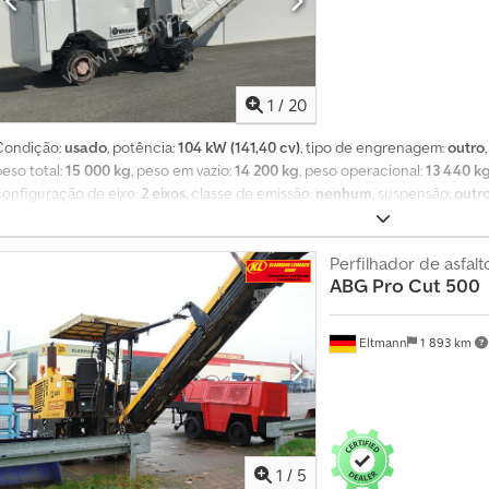
1
/
20
Condição:
usado
, potência:
104 kW (141,40 cv)
, tipo de engrenagem:
outro
eso total:
15 000 kg
, peso em vazio:
14 200 kg
, peso operacional:
13 440 k
configuração de eixo:
2 eixos
, classe de emissão:
nenhum
, suspensão:
outr
do condutor:
outro
, largura de trabalho:
1 000 mm
, Diesel, cor base: branco
arroceria: fresadora de asfalto Wirtgen 1000 C, ano de fabricação 1991, ho
azio aprox. 14.200 kg com esteira transportadora, motor diesel Deutz 6 cil
Perfilhador de asfalt
ABG
Pro Cut 500
profundidade de fresagem 0 - 100 mm, cabeças de fresagem + esteira transp
Cedpfx Absyuu I Ds Ujha
Eltmann
1 893 km
1
/
5