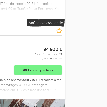
2017 Ano do modelo: 2017 Informações
or: 4.100 cc Tração: Rodas Peso em vazio:
 CE: sim Condição Estado técnico: bom
Anúncio classificado
94 900 €
Preço fixo acresce IVA
(114 829 € bruto)
Enviar pedido
 de funcionamento:
8 736 h
, Fresadora a frio
 frio Wirtgen W100CFi está agora
lemanha em 2015, esta máquina tem 8.739
s precisas de fresagem de asfalto e betão,
fresagem e operação confiável, tornando-
. Chjdjznz T Eopfx Ab Uoa • Modelo: