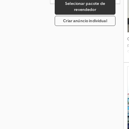
Selecionar pacote de
revendedor
Criar anúncio individual
p
c
v