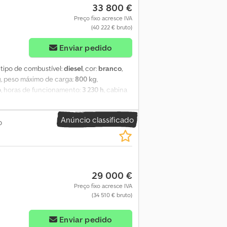
33 800 €
Preço fixo acresce IVA
(40 222 € bruto)
Enviar pedido
, tipo de combustível:
diesel
, cor:
branco
,
g
, peso máximo de carga:
800 kg
,
o
, horas de funcionamento:
3 230 h
, cabina
, capacidade útil (kg): 800 Tipo de
ras de operação originais 3.230 h, peso
Anúncio classificado
indros, largura de fresagem 1.000 mm,
o
ortadora (ver fotos), pronta para uso.
29 000 €
Preço fixo acresce IVA
(34 510 € bruto)
Enviar pedido