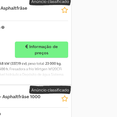
Anúncio classificado
 Asphaltfräse
m
Informação de
preços
48 kW (337,19 cv)
, peso total:
23 000 kg
,
500 h
, Fresadora a frio Wirtgen W120CFi
ível hidráulica Depósito de água Sistema
es elétrica Sistema de nivelamento
ta Potência do motor: 248 kW / 337 CV
Anúncio classificado
e primeira mão, com EPA e CE Máquina
 - Asphaltfräse 1000
nos explicitamente o direito a erros de
rdos concretos previstos na confirmação