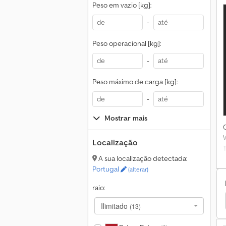
Peso em vazio [kg]:
-
Peso operacional [kg]:
-
Peso máximo de carga [kg]:
-
Mostrar mais
Localização
A sua localização detectada:
Portugal
(alterar)
raio:
Bomag Outros
Caterpillar Crawler
Abg Rolo
Ilimitado
(13)