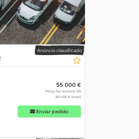
rtificação CE • Cabine de proteção Está
 mais informações, detalhes sobre
ganizar toda a documentação de
ue escolher a BIG Machinery? Na BIG
áquinas novas e usadas. Com a nossa sede
ansporte marítimo, garantimos uma entrega
mercado competitivos, qualidade da
o prazo. Com os nossos próprios serviços
Anúncio classificado
ao fim. Escolha a BIG Machinery como seu
2
clientes em todo o mundo. Qualidade,
el: Asfalto Tipo de tração: Esteiras Peso em
55 000 €
Preço fixo acresce IVA
(65 450 € bruto)
Solicitar mais imagens
Enviar pedido