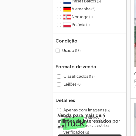
Países Baixos
(6)
Alemanha
(5)
Noruega
(1)
Polónia
(1)
Condição
Usado
(13)
Formato de venda
Classificados
(13)
Leilões
(0)
Detalhes
Apenas com imagens
(12)
Venda para mais de 4
Apenas com vídeo
(3)
milhões de interessados por
Apenas concessionários
mês
verificados
(2)