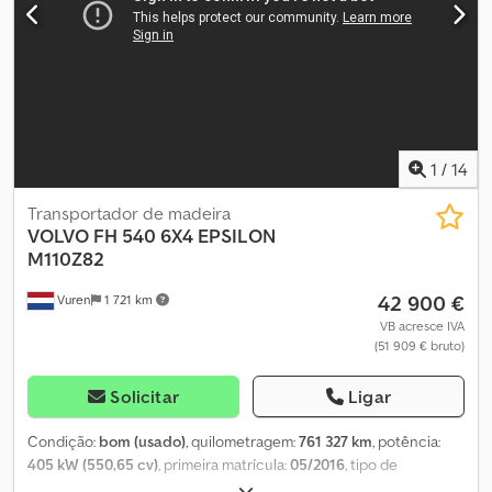
guindaste Palfinger Epsilon M12L, ano de fabricação 2019. Veículo
com contrato de manutenção Gold, disponível em curto prazo.
Km: 539000 HP: 751 Inspeção técnica: Sim Aprovado pela UE até:
30.06.2026 Peso em vazio: 15890 Peso total: 32000 Carga útil:
16035 Largura: 255 Comprimento: 1045 Euro: 6 Modelo: FH750 6x4
Camião florestal c/ guindaste Epsilon M12L 2019 Caixa de
velocidades: Automática = Mais informações = Contacte a ATS
Norway para obter mais informações.
1
/
14
Transportador de madeira
VOLVO
FH 540 6X4 EPSILON
M110Z82
42 900 €
Vuren
1 721 km
VB acresce IVA
(51 909 € bruto)
Solicitar
Ligar
Condição:
bom (usado)
, quilometragem:
761 327 km
, potência:
405 kW (550,65 cv)
, primeira matrícula:
05/2016
, tipo de
combustível:
diesel
, tamanho do pneu:
385/65R22,5
,