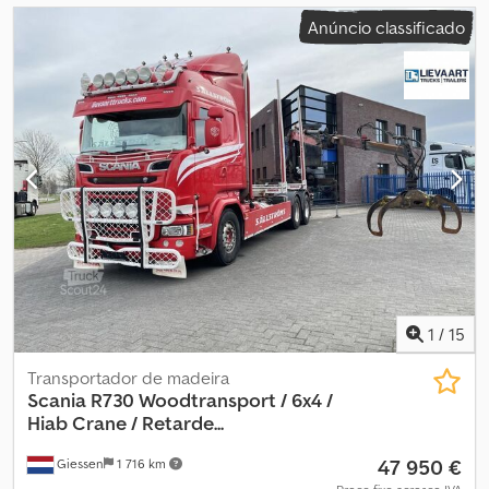
Anúncio classificado
1
/
15
Transportador de madeira
Scania
R730 Woodtransport / 6x4 /
Hiab Crane / Retarde...
47 950 €
Giessen
1 716 km