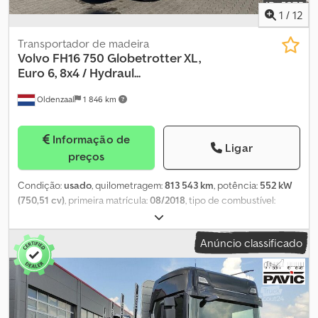
1
/
12
Transportador de madeira
Volvo
FH16 750 Globetrotter XL,
Euro 6, 8x4 / Hydraul...
Oldenzaal
1 846 km
Informação de
Ligar
preços
Condição:
usado
, quilometragem:
813 543 km
, potência:
552 kW
(750,51 cv)
, primeira matrícula:
08/2018
, tipo de combustível:
diesel
, tamanho do pneu:
385/65R22.5
, estado dos pneus:
60
percentagem
, configuração de eixo:
8x4
, distância entre eixos:
Anúncio classificado
4 300 mm
, combustível:
diesel
, capacidade do tanque de
combustível:
700 l
, cor:
branco
, tipo de engrenagem:
automático
,
número de velocidades:
12
, classe de emissão:
Euro 6
, suspensão:
outro
, comprimento total:
10 360 mm
, largura total:
2 550 mm
,
altura total:
4 200 mm
, Ano de fabrico:
2018
, Equipamento:
ABS,