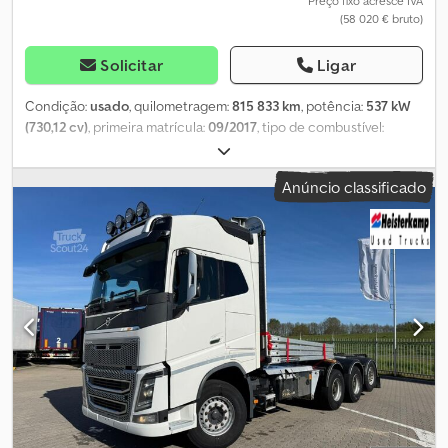
Preço fixo acresce IVA
(58 020 € bruto)
Solicitar
Ligar
Condição:
usado
, quilometragem:
815 833 km
, potência:
537 kW
(730,12 cv)
, primeira matrícula:
09/2017
, tipo de combustível:
diesel
, configuração de eixo:
6x4
, combustível:
diesel
, cor:
outro
,
cabina do condutor:
cabina-cama
, tipo de engrenagem:
Anúncio classificado
automático
, classe de emissão:
Euro 6
, Ano de fabrico:
2017
,
Equipamento:
ABS, espelho retrovisor elétrico, grua, regulação
eléctrica dos vidros, spoiler
, = Outras opções e acessórios =
Outros - Spoiler de teto - Rádio/leitor de CD - Tomada de força
Outros Csdpfsy T Ekzjx Adijrf - Cabine de descanso =
Observações = Guindaste Número de apoios: 2 Rotador: ✓ Garra
de classificação: ✓ = Mais informações = Eixo dianteiro:
Direcional Eixo traseiro 1: Pneus duplos Eixo traseiro 2: Pneus
duplos Guindaste: HIAB, ano de fabricação 2014, montado na
parte traseira do chassi