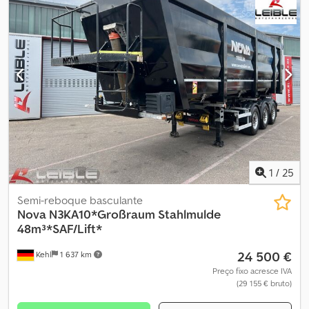
1
/
25
Semi-reboque basculante
Nova
N3KA10*Großraum Stahlmulde
48m³*SAF/Lift*
24 500 €
Kehl
1 637 km
Preço fixo acresce IVA
(29 155 € bruto)