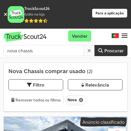
TruckScout24
Para a aplicação
Grátis na loja
Vender
Procurar
Nova Chassis comprar usado
(2)
Filtro
Relevância
Nova
Remover todos os filtros
Anúncio classificado