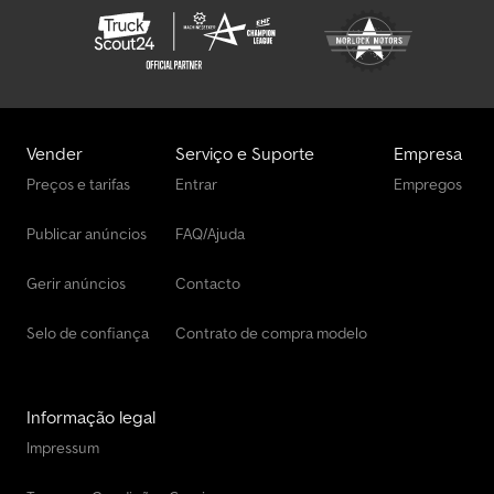
Schmitz Cargobull Chassis
Stu Chassis
Tatra Chassis
Vender
Serviço e Suporte
Empresa
Viberti Chassis
Preços e tarifas
Entrar
Empregos
Vlemmix Chassis
Publicar anúncios
FAQ/Ajuda
Vw Chassis
Gerir anúncios
Contacto
Selo de confiança
Contrato de compra modelo
Informação legal
Impressum