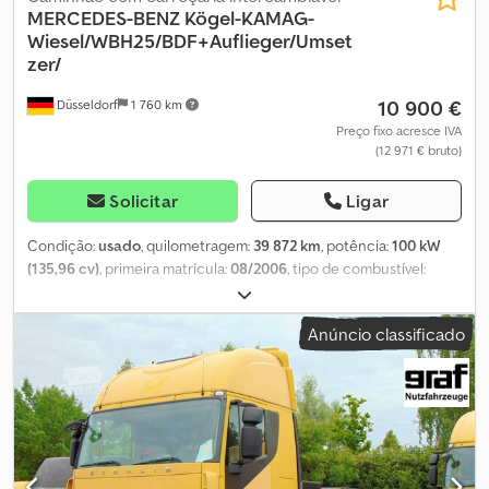
MERCEDES-BENZ
Kögel-KAMAG-
Wiesel/WBH25/BDF+Auflieger/Umset
zer/
10 900 €
Düsseldorf
1 760 km
Preço fixo acresce IVA
(12 971 € bruto)
Solicitar
Ligar
Condição:
usado
, quilometragem:
39 872 km
, potência:
100 kW
(135,96 cv)
, primeira matrícula:
08/2006
, tipo de combustível:
diesel
, peso total:
18 000 kg
, configuração de eixo:
2 eixos
, cor:
branco
, tipo de engrenagem:
automático
, classe de emissão:
Anúncio classificado
Euro 4
, comprimento total:
9 300 mm
, largura total:
2 500 mm
,
Equipamento:
ABS
, * Mercedes Benz Kamag Wiesel WBH 25 *
Veículo de transporte * Adequado para todas as plataformas BDF
* Plataforma com ajuste hidráulico de altura Dkjdpfeztikpox Akzer
* Engate de reboque para manobras de reboques * Inspeção
técnica válida até 03/2027 * Homologação para 50 km/h * Todos
os componentes em perfeito estado de funcionamento