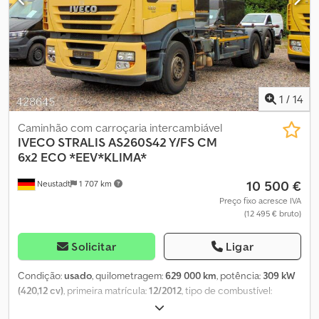
1
/
14
Caminhão com carroçaria intercambiável
IVECO
STRALIS AS260S42 Y/FS CM
6x2 ECO *EEV*KLIMA*
10 500 €
Neustadt
1 707 km
Preço fixo acresce IVA
(12 495 € bruto)
Solicitar
Ligar
Condição:
usado
, quilometragem:
629 000 km
, potência:
309 kW
(420,12 cv)
, primeira matrícula:
12/2012
, tipo de combustível:
diesel
, peso total:
26 000 kg
, configuração de eixo:
3 eixos
,