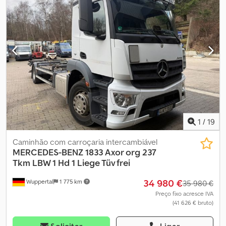
ar
, Equipamento:
ABS, acoplamento de reboque, baixo nível de
ruído, bloqueio do diferencial, controlo de velocidade de
cruzeiro, travão de ar comprimido
, Para caixas móveis de 7,15 e
7,45 m, -- Sujeito a erros tipográficos, enganos e alterações,
imagens ilustrativas --, Mais dados em: !, Mais detalhes: !
Dkjdpfjzqfnrsx Akzor
1
/
19
Caminhão com carroçaria intercambiável
MERCEDES-BENZ
1833 Axor org 237
Tkm LBW 1 Hd 1 Liege Tüv frei
34 980 €
Wuppertal
1 775 km
35 980 €
Preço fixo acresce IVA
(41 626 € bruto)