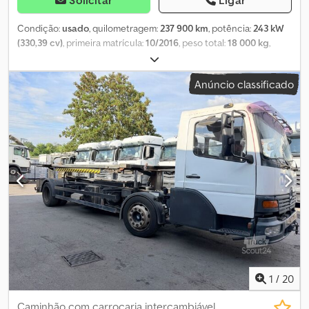
Solicitar
Ligar
Condição:
usado
, quilometragem:
237 900 km
, potência:
243 kW
(330,39 cv)
, primeira matrícula:
10/2016
, peso total:
18 000 kg
,
configuração de eixo:
2 eixos
, próxima inspeção (TÜV):
06/2026
,
cor:
branco
, tipo de engrenagem:
automático
, classe de emissão:
Anúncio classificado
Euro 6
, Equipamento:
ABS, aquecedor estacionário, ar
condicionado, filtro de partículas, plataforma elevatória
traseira, programa eletrónico de estabilidade (ESP)
, Camião
porta-contentores muito bem conservado com plataforma
elevatória Dautel rebatível de 2000 kg, apenas 237.000 km
originais, sempre conduzido pelo proprietário, por isso em
excelente estado. Ideal para distribuição, equipado com uma
cama simples, frigorífico, engate Rockinger com ligação de ar
comprimido, isento de TÜV e, por isso, pronto para uso imediato.
Arco de luzes no tejadilho com 4 faróis e muito mais. Djdpfsynxg
Dex Akzokr
1
/
20
Caminhão com carroçaria intercambiável