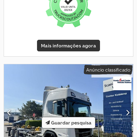
pedal de embraiagem * Suspensão pneumática completa *
Depósito Ad-Blue * Engate de reboque * Spoiler de teto *
Suporte para roda sobressalente * Cor da cabine: Azul *
Dispositivo de elevação/abaixamento * Eixo elevatório * Faróis de
nevoeiro Dodpfjzr Au Ssx Akzjkr * Visor solar * Depósito de 780
litros * Travões de disco * 2 camas * Número de assentos: 2 *
ASR/TC * Espelhos exteriores aquecidos * Bloqueio do
Mais informações agora
diferencial * Assentos do condutor e do passageiro com
suspensão pneumática * Ar condicionado * Caixa frigorífica *
Rádio USB/AUX * Aquecimento dos assentos * Aquecimento
auxiliar * Ar condicionado de estacionamento * Tacógrafo digital
Anúncio classificado
* Cruise control * Assistente de arranque * Assistente de
manutenção da faixa * Controlo de distância * Volante
multifuncional * Chassis multiuso * Pneus - 1.º eixo: 315/70R22,5 *
Pneus - 2.º eixo: 315/70R22,5 * Pneus - 3.º eixo: 315/70R22,5 *
Distância entre eixos: 4,80 m * Dimensões internas C: 6,90 m *
Inspeção técnica válida até 01.2027 Quilometragem de acordo
com o tacógrafo. Venda de um veículo usado no estado em que
se encontra, exclusivamente para empresas ou para exportação.
Guardar pesquisa
Venda sujeita à exclusão da responsabilidade por defeitos
materiais (§ 444 BGB). Sem garantia. Reclamações posteriores não
serão aceitas. A inspeção e o teste de condução são