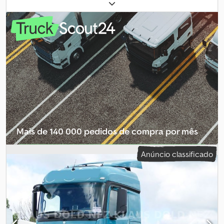
quilometragem:
28 670 km
, primeira matrícula:
12/2015
, tipo de
combustível:
diesel
, peso total:
26 000 kg
, tamanho do pneu:
315/80R22,5
, distância entre eixos:
5 190 mm
, distância entre
eixos:
1 395 mm
, combustível:
diesel
, cor:
branco
, cabina do
condutor:
cabina diurna
, tipo de engrenagem:
automático
,
classe de emissão:
Euro 6
, suspensão:
ar
, número de lugares:
2
,
Ano de fabrico:
2015
, *TERCEIRO EIXO ELEVÁVEL E DIRECIONAL,
SUSPENSÃO PNEUMÁTICA INTEGRAL. Djdezh Erfjpfx Akzskr
Mais de 140 000 pedidos de compra por mês
Selecionar pacote de revendedor
Anúncio classificado