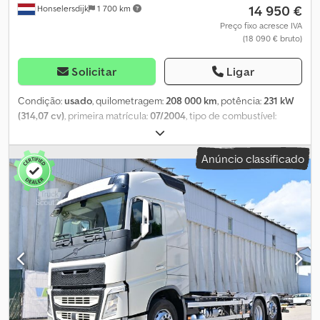
14 950 €
Honselersdijk
1 700 km
decorado e/ou rotulado com publicidade. Aplicam-se as nossas
condições gerais de entrega e pagamento. Teremos o maior
Preço fixo acresce IVA
(18 090 € bruto)
prazer em fornecer uma proposta de financiamento ou leasing
para este veículo. Por favor, entre em contacto connosco!
Djdpfoxfd N Rex Akzekr
Solicitar
Ligar
Condição:
usado
, quilometragem:
208 000 km
, potência:
231 kW
(314,07 cv)
, primeira matrícula:
07/2004
, tipo de combustível:
diesel
, peso total:
26 500 kg
, configuração de eixo:
3 eixos
, cor:
azul
, tipo de engrenagem:
automático
, classe de emissão:
Euro 3
,
Anúncio classificado
Ano de fabrico:
2004
, Equipamento:
ABS, ar condicionado, filtro
de partículas, programa eletrónico de estabilidade (ESP)
,
Informações em português: Dksdpfx Ajy Ttawokzsr Informações
adicionais: * Carga útil: 15020 kg * Tipo | Primeiro eixo: Dunlop R *
Dimensão do pneu | Primeiro eixo: 385/65 R22.5 * Profundidade do
piso do pneu (lado interno esquerdo) | Primeiro eixo: 30% *
Profundidade do piso do pneu (lado interno direito) | Primeiro
eixo: 30% * Carga máxima no eixo | Primeiro eixo: 7500 kg * Tipo |
Segundo eixo: Michelin R * Tipo | Terceiro eixo: Michelin R *
Dimensão do pneu | Segundo eixo: 385/65 R22.5 * Dimensão do
pneu | Terceiro eixo: 2965/80 R22.5 * Profundidade do piso do