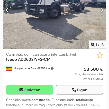
fabricação: 2008 Peso vazio: 8.200 kg Peso bruto permitido:
18.000 kg Dimensões CxLxA: 9.300 mm x 2.550 mm x 2.900 mm
Euro 3 Único dono Quilometragem segundo o proprietário
anterior: 128.118 km Você encontra um vídeo deste anúncio em
Todo o nosso estoque de veículos pode ser consultado em
Receba todos os veículos recém-cadastrados por e-mail –
cadastre-se em nossa NEWSLETTER! Sujeito a erros e alterações
de venda!
1
/
13
Caminhão com carroçaria intercambiável
Iveco
AD260SY/FS-CM
58 500 €
Villagarcía de Arosa
358 km
Preço fixo acresce IVA
(70 785 € bruto)
Solicitar
Ligar
Condição:
muito bom (usado)
, Funcionalidade:
totalmente
funcional
, número da máquina/veículo:
WJME2NNJ60C323682
,