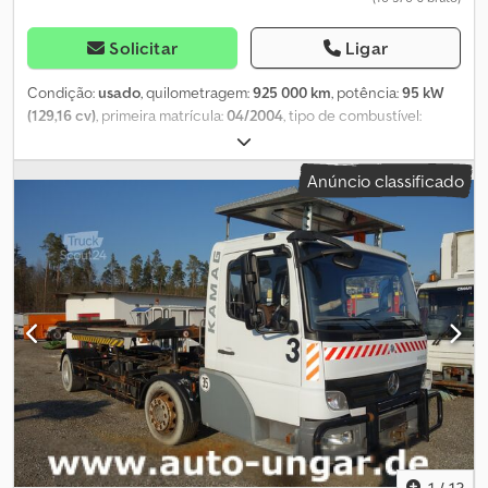
Solicitar
Ligar
Condição:
usado
, quilometragem:
925 000 km
, potência:
95 kW
(129,16 cv)
, primeira matrícula:
04/2004
, tipo de combustível:
diesel
, peso em vazio:
9 500 kg
, peso máximo de carga:
18 000 kg
,
peso total:
27 500 kg
, tamanho do pneu:
295/60r22.5
,
Anúncio classificado
configuração de eixo:
2 eixos
, distância entre eixos:
4 800 mm
,
cor:
branco
, tipo de engrenagem:
automático
, classe de emissão:
Euro 3
, suspensão:
ar
, Ano de fabrico:
2003
, peso operacional:
18 000 kg
, Equipamento:
acoplamento de reboque, faróis
adicionais, hidráulica
, Máquinas operacionais para
movimentação de contentores, reboques e semirreboques.
Transmissão hidrostática Bosch Rexroth. Dodpfx Akspa Uylezekr
Motor Mercedes OM904LA. A partir de 18.500 horas de utilização.
Versões com matrícula, podendo ser utilizadas com carta de
condução de categoria B. Vários modelos com e sem engate para
semirreboques.
1
/
13