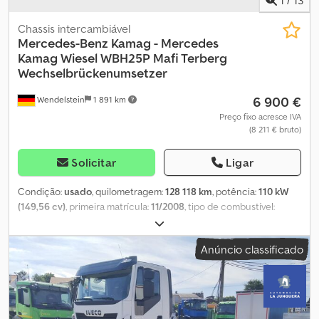
Chassis intercambiável
Mercedes-Benz
Kamag - Mercedes
Kamag Wiesel WBH25P Mafi Terberg
Wechselbrückenumsetzer
6 900 €
Wendelstein
1 891 km
Preço fixo acresce IVA
(8 211 € bruto)
Solicitar
Ligar
Condição:
usado
, quilometragem:
128 118 km
, potência:
110 kW
(149,56 cv)
, primeira matrícula:
11/2008
, tipo de combustível:
diesel
, peso em vazio:
8 200 kg
, peso total:
18 000 kg
, cor:
branco
,
tipo de engrenagem:
automático
, classe de emissão:
Euro 3
, Ano
Anúncio classificado
de fabrico:
2008
, Caminhão para transporte de porta-contêineres
do tipo ATL Kamag Wiesel WBH 25 Motor com avaria! O motor
estava em funcionamento / baixa potência Dkjdpfx Aoqxuadekzor
Diagnóstico: fragmentos metálicos no filtro de combustível e no
pré-filtro Motor removido e colocado em palete! Ano de