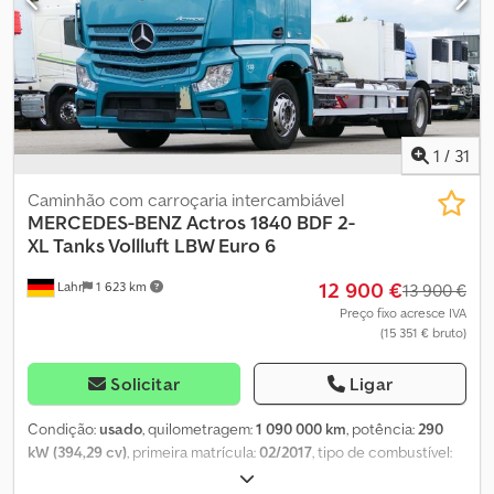
1
/
31
Caminhão com carroçaria intercambiável
MERCEDES-BENZ
Actros 1840 BDF 2-
XL Tanks Vollluft LBW Euro 6
12 900 €
Lahr
1 623 km
13 900 €
Preço fixo acresce IVA
(15 351 € bruto)
Solicitar
Ligar
Condição:
usado
, quilometragem:
1 090 000 km
, potência:
290
kW (394,29 cv)
, primeira matrícula:
02/2017
, tipo de combustível:
diesel
, peso total:
18 000 kg
, configuração de eixo:
2 eixos
, cor: