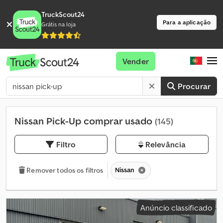
TruckScout24
Para a aplicação
Grátis na loja
Vender
Procurar
Nissan Pick-Up comprar usado
(145)
Filtro
Relevância
Nissan
Remover todos os filtros
Anúncio classificado