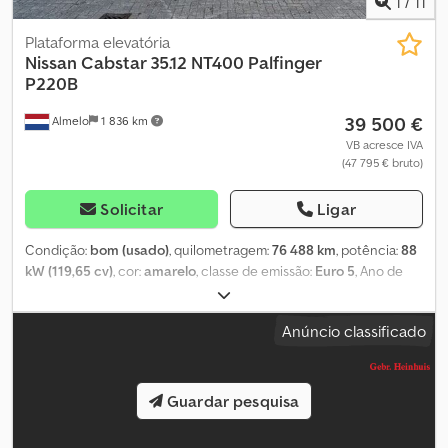
1
/
11
Plataforma elevatória
Nissan
Cabstar 35.12 NT400 Palfinger
P220B
39 500 €
Almelo
1 836 km
VB acresce IVA
(47 795 € bruto)
Solicitar
Ligar
Condição:
bom (usado)
, quilometragem:
76 488 km
, potência:
88
kW (119,65 cv)
, cor:
amarelo
, classe de emissão:
Euro 5
, Ano de
fabrico:
2015
, Equipamento:
airbag, direção assistida, fecho
centralizado, regulação eléctrica dos vidros
, = Outras opções e
Anúncio classificado
acessórios = - Aquecimento - Tomada de força (PTO) -
Rádio/leitor de CD = Notas = Nissan Cabstar 35.12 NT400. Ano:
2015. Quilometragem: 76.488 km. Caixa de velocidades manual, 5
velocidades. Peso: 3340 kg. Peso máximo: 3500 kg. Carga por eixo:
Guardar pesquisa
1: 1750 kg. 2: 2200 kg. Dsdpfezr Npvjx Aafjwa 3 passageiros. Rádio
CD. Vidros elétricos. Distância entre eixos: 2850 mm. Pneus: