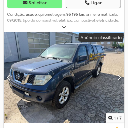
Solicitar
Ligar
Condição:
usado
, quilometragem:
96 195 km
, primeira matrícula:
09/2015
, tipo de combustível:
elétrico
, combustível:
eletricidade
,
cor:
branco
, tipo de engrenagem:
automático
, número de
lugares:
2
, comprimento total:
4 560 mm
, largura total:
1 760 mm
,
Anúncio classificado
altura total:
1 850 mm
, comprimento do espaço de carga:
2 000
mm
, largura do espaço de carga:
1 700 mm
, altura do espaço de
carga:
900 mm
, Ano de fabrico:
2015
, Equipamento:
Bluetooth, ar
condicionado, controlo de tração, controlo de velocidade de
cruzeiro, direção assistida, faróis de nevoeiro, fecho
centralizado, histórico completo de manutenção
, = Mais
opções e acessórios = - Tomada de 12 volts - Apoio de braço -
Espelhos retrovisores externos aquecidos - Kit viva-voz - Fecho
centralizado com comando à distância - Bancos confortáveis -
Volante multifuncional - Faróis de neblina - Preparação para rádio
- Porta lateral - Telefone com Bluetooth = Mais informações =
Informações gerais Número de portas: 2 Ano do modelo: 2026
Pesos Peso em vazio: 1.705 kg Carga útil: 545 kg Peso bruto
permitido: 2.250 kg Interior Cor do interior: preto Manutenção,
1
/
7
histórico e estado Número de proprietários: 2 Inspeção técnica