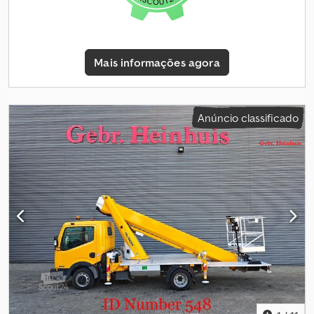
todos os anúncios, ofertas e orçamentos da Heinhuis, a todos os
contratos celebrados pela Heinhuis e às negociações que os
precedem. Ao responder de qualquer forma, aceita a
aplicabilidade dos Termos e Condições Gerais da Heinhuis e
Mais informações agora
declara ter tomado conhecimento destes Termos e Condições
Gerais. Os nossos preços são preços de exportação líquidos. =
Informações adicionais = Ano de fabrico: 2015 Peso em vazio: 3.275
kg Carga útil: 225 kg Peso bruto: 3.500 kg Marcação CE: sim =
Anúncio classificado
Informações da empresa = Para mais informações: