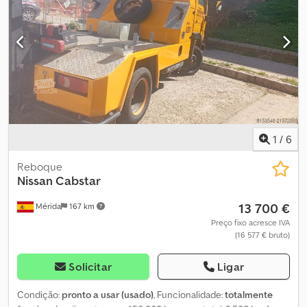
1
/
6
Reboque
Nissan
Cabstar
13 700 €
Mérida
167 km
Preço fixo acresce IVA
(16 577 € bruto)
Solicitar
Ligar
Condição:
pronto a usar (usado)
, Funcionalidade:
totalmente