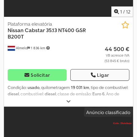
1
/
12
Plataforma elevatória
Nissan
Cabstar 35.13 NT400 GSR
B200T
44 500 €
Almelo
1 836 km
VB acresce IVA
(53 845 € bruto)
Solicitar
Ligar
Condição:
usado
, quilometragem:
19 031 km
, tipo de combustível:
diesel
, combustível:
diesel
, classe de emissão:
Euro 6
, Ano de
fabrico:
2018
, horas de funcionamento:
1 513 h
, Equipamento:
AdBlue
, = Outras opções e acessórios = - TDP (Tomada de força)
Anúncio classificado
= Observações = Nissan Cabstar 35.13 NT400. Ano: 2018.
Quilometragem: 19.031 km. Caixa de velocidades manual, 6
velocidades. Peso máximo: 3500 kg. Carga por eixo: 1: 1750 kg. 2:
2200 kg. Euro 6 AdBlue. 3 passageiros. Vidros elétricos. Rádio CD.