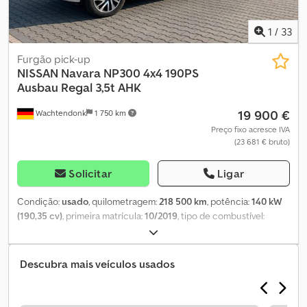
1
/
33
Furgão pick-up
NISSAN
Navara NP300 4x4 190PS
Ausbau Regal 3,5t AHK
19 900 €
Wachtendonk
1 750 km
Preço fixo acresce IVA
(23 681 € bruto)
Solicitar
Ligar
Condição:
usado
, quilometragem:
218 500 km
, potência:
140 kW
(190,35 cv)
, primeira matrícula:
10/2019
, tipo de combustível:
diesel
, peso total:
3 035 kg
, cor:
branco
, tipo de engrenagem:
automático
, classe de emissão:
Euro 6
, número de lugares:
2
,
comprimento total:
5 330 mm
, largura total:
1 850 mm
, altura total:
Descubra mais veículos usados
1 840 mm
, Equipamento:
ABS, ar condicionado, fecho
centralizado, programa eletrónico de estabilidade (ESP),
sistema de navegação
, Procura um modelo diferente, um motor