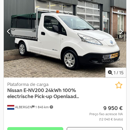
1
/
15
Plataforma de carga
Nissan
E-NV200 24kWh 100%
electrische Pick-up Openlaad...
9 950 €
ALBERGEN
1 845 km
Preço fixo acresce IVA
(12 040 € bruto)