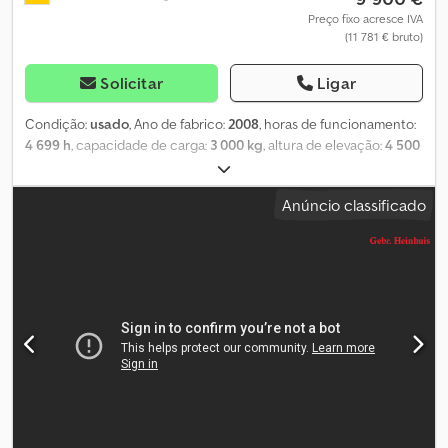
Preço fixo acresce IVA
(11 781 € bruto)
Solicitar
Ligar
Condição:
usado
, Ano de fabrico:
2008
, horas de funcionamento:
4 699 h
, capacidade de carga:
3 000 kg
, altura de elevação:
4 500
mm
, tipo de combustível:
diesel
, altura de construção:
2 900 mm
,
estado dos pneus:
60 percentagem
, peso em vazio:
4 730 kg
, cor:
Anúncio classificado
outro
, Equipamentos adicionais: Deslizador lateral, dispositivo de
ajuste de garfos. Equipamento especial: 3.ª válvula, 4.ª válvula,
aprovação STVZO, cabine completa, certificado CE, espelho
retrovisor interno, luz rotativa, limpa para-brisas, pedal único.
Descrição: Inspecionado na oficina com aprovação UVV. Dwedpfx
Asztf D Eeafea