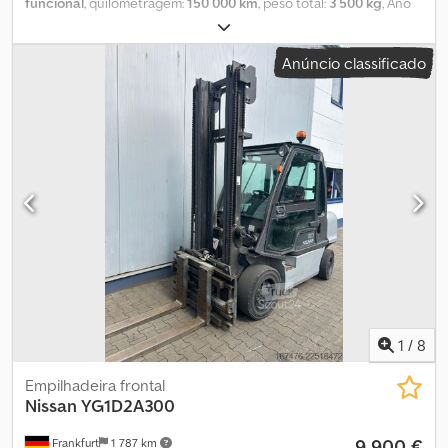
funcional
, quilometragem:
150 000 km
, peso total:
3 500 kg
, Ano
de fabrico:
2004
, Vende-se grua NISSAN CABSTAR com grua
FOIMA de 2004 e 150.000 km. Atualmente em funcionamento,
Anúncio classificado
vende-se por substituição. Pode ser vista em Mérida, na Calle
Bilbao 27. Pode ser conduzida com carta de condução categoria
B. Dwjdpoywnk Sofx Aafsa
1
/
8
Empilhadeira frontal
Nissan
YG1D2A300
9 900 €
Frankfurt
1 787 km