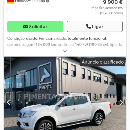
9 900 €
Eltmann
1 893 km
Preço fixo acresce IVA
(11 781 € bruto)
Solicitar
Ligar
Condição:
usado
, Funcionalidade:
totalmente funcional
,
quilometragem:
184 000 km
, potência:
140 kW (190,35 cv)
, tipo de
combustível:
diesel
, tipo de engrenagem:
mecânico
,
configuração de eixo:
4x4
, peso total:
2 065 kg
, peso em vazio:
Anúncio classificado
2 065 kg
, primeira matrícula:
06/2018
, próxima inspeção (TÜV):
12/2026
, classe de emissão:
Euro 6
, cor:
castanho
, suspensão:
outro
, tamanho do pneu:
255/60 R18
, número de lugares:
5
,
número de proprietários anteriores:
2
, Ano de fabrico:
2018
,
número da máquina/veículo:
VSSKCTND23U0098078
,
Equipamento:
airbag, bloqueio do diferencial, filtro de
partículas, pneus para todas as estações, registo de camião,
sistema de navegação, tração integral
, Veículo usado com
cerca de 185.000 km. Dedpfxozr H T So Aafswa Motor de 2,3 litros,
4 cilindros, com 140 kW. Pneus com 75% de vida útil. Engate de
reboque – 3.500 kg. Revestimento de proteção para a área de
carga, feito de alumínio.