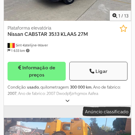
direito: 5 mm; Piso externo do pneu direito: 5 mm Peso vazio: 2.240
kg Carga útil: 1.260 kg Peso bruto admissível: 3.500 kg Danos:
nenhum Dwjdpfx Aajzrbbkofea
1
/
13
Plataforma elevatória
Nissan
CABSTAR 35.13 KLAAS 27M
Sint-Katelijne-Waver
1 633 km
Informação de
Ligar
preços
Condição:
usado
, quilometragem:
300 000 km
, Ano de fabrico:
2007
, Ano de fabrico: 2007 Dwodpfjzrhgmox Aafea
Anúncio classificado