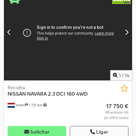
NV200 transformada em autocaravana e totalmente homologada,
em perfeito estado de funcionamento e pronta para viajar. Ano:
2016 149.000 km Motor: 1.5 dCi, 110 CV Inspeção técnica veicular
(ITV) recente (junho de 2026) Dwedpfoztkwdox Aafoa
Distribuição recém-feita Discos e pastilhas de travão substituídos
recentemente Pneus de todas as estações praticamente novos
Bancos dianteiros giratórios homologados Segunda bateria
auxiliar Isolamento térmico Módulo de cama Bandeja extensível
para carga no porta-malas Veículo muito bem conservado À
venda, pronta para ser utilizada, sem necessidade de qualquer
investimento imediato.
1
/
14
Recolha
NISSAN
NAVARA 2.3 DCI 160 4WD
17 750 €
Vuren
1 721 km
VB acresce IVA
(21 478 € bruto)
Solicitar
Ligar