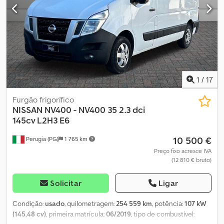
kg * N.º Interno: 74 * Todas as informações sujeitas a confirmação
* Erros e omissões, bem como venda prévia, reservados * PREÇO
LÍQUIDO
1
/
17
Furgão frigorífico
NISSAN
NV400 - NV400 35 2.3 dci
145cv L2H3 E6
10 500 €
Perugia (PG)
1 765 km
Preço fixo acresce IVA
(12 810 € bruto)
Solicitar
Ligar
Condição:
usado
, quilometragem:
254 559 km
, potência:
107 kW
(145,48 cv)
, primeira matrícula:
06/2019
, tipo de combustível: