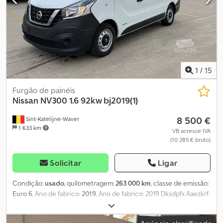
1
/
15
Furgão de painéis
Nissan
NV300 1.6 92kw bj2019(1)
8 500 €
Sint-Katelijne-Waver
1 633 km
VB acresce IVA
(10 285 € bruto)
Solicitar
Ligar
Condição:
usado
, quilometragem:
263 000 km
, classe de emissão:
Euro 6
, Ano de fabrico:
2019
, Ano de fabrico: 2019 Dksdpfx Aaezkrf
Re Rjr