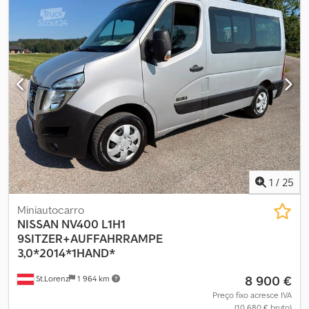
1
/
25
Miniautocarro
NISSAN
NV400 L1H1
9SITZER+AUFFAHRRAMPE
3,0*2014*1HAND*
8 900 €
St.Lorenz
1 964 km
Preço fixo acresce IVA
(10 680 € bruto)