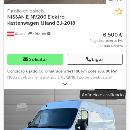
Furgão de painéis
NISSAN
E-NV200 Elektro
Kastenwagen 1.Hand BJ-2018
6 500 €
St.Lorenz
1 964 km
Preço fixo acresce IVA
(7 800 € bruto)
Solicitar
Ligar
Condição:
usado
, quilometragem:
141 100 km
, potência:
80 kW
(108,77 cv)
, primeira matrícula:
05/2018
, tipo de combustível:
elétrico
, peso total:
2 510 kg
, cor:
branco
, tipo de engrenagem:
automático
, número de lugares:
2
, comprimento total:
4 560 mm
,
Anúncio classificado
largura total:
1 755 mm
, altura total:
1 850 mm
, Equipamento:
ABS,
ar condicionado, fecho centralizado
, * NISSAN e-NV200
Elétrico, Furgão Dedpfezn Ex Ejx Aa Rekr * N.º de Identificação do
Veículo (VIN): VSKHAAME0U0600811 * Peso Bruto Máximo
Autorizado (PBMA): 1597 kg * Peso Máximo Autorizado no Eixo
Traseiro: 700 kg * Peso Máximo Autorizado no Eixo Dianteiro: 2510