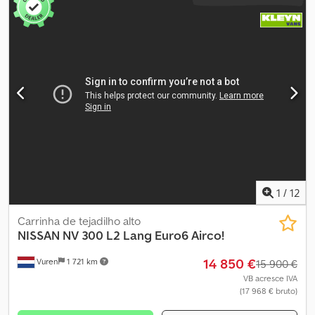
1
/
12
Carrinha de tejadilho alto
NISSAN
NV 300 L2 Lang Euro6 Airco!
14 850 €
Vuren
1 721 km
15 900 €
VB acresce IVA
(17 968 € bruto)