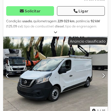
Solicitar
Ligar
Condição:
usado
, quilometragem:
229 023 km
, potência:
92 kW
(125,09 cv)
, tipo de combustível:
diesel
, tipo de engrenagem:
mecânico
, primeira matrícula:
07/2014
, próxima inspeção (TÜV):
07/2026
, classe de emissão:
Euro 5
, cor:
cinzento
, número de
Anúncio classificado
lugares:
9
, Equipamento:
ABS, ar condicionado, fecho
centralizado, filtro de partículas, programa eletrónico de
estabilidade (ESP), sistema imobilizador
, * Nissan NV400 Kombi, 9
lugares, com rampa de acesso (adaptado para deficientes) * 1º
proprietário, veículo austríaco * Euro 5b * Peso em vazio: 2113 kg -
Peso bruto: 2980 kg * Carga de reboque: 2500 kg - Distância
entre eixos: 3182 mm * Todas as informações sujeitas a alterações
* Erros e vendas prévias reservadas * Número interno: 71
Dodszrklxspfx Aa Rekr Equipamento especial: Pacote Cool &
Sound, Sistema de áudio: rádio com leitor de CD com Bluetooth,
sistema mãos-livres Bluetooth, porta-luvas com função de
arrefecimento, pintura metalizada Outro equipamento: Prateleira
superior, airbag do lado do passageiro, airbag do lado do
condutor, espelhos exteriores ajustáveis e aquecidos
1
/
15