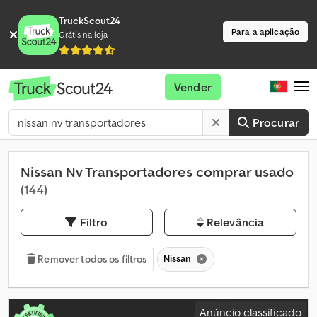
TruckScout24
Para a aplicação
Grátis na loja
Vender
Procurar
Nissan Nv Transportadores comprar usado
(144)
Filtro
Relevância
Nissan
Remover todos os filtros
Anúncio classificado