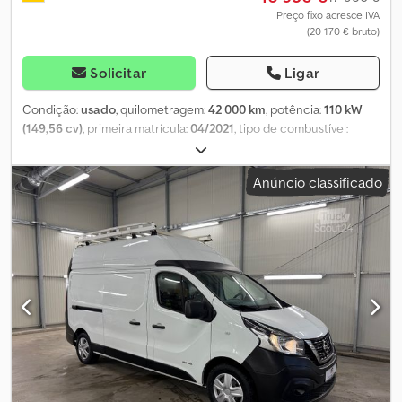
Preço fixo acresce IVA
(20 170 € bruto)
Solicitar
Ligar
Condição:
usado
, quilometragem:
42 000 km
, potência:
110 kW
(149,56 cv)
, primeira matrícula:
04/2021
, tipo de combustível:
diesel
, peso total:
3 500 kg
, próxima inspeção (TÜV):
08/2027
, cor:
cinzento
, tipo de engrenagem:
mecânico
, classe de emissão:
Anúncio classificado
Euro 6
, número de lugares:
3
, comprimento do espaço de carga:
3 400 mm
, largura do espaço de carga:
2 100 mm
, altura do
espaço de carga:
2 000 mm
, Ano de fabrico:
2021
, Equipamento:
ABS, ar condicionado, fecho centralizado, filtro de partículas,
programa eletrónico de estabilidade (ESP)
, Equipamento
especial: Pintura metalizada, portas com abertura até a lateral,
trilhos de amarração no piso, carregamento por indução, ar-
condicionado, 3 lugares, bandeja de armazenamento no teto,
estribo, câmera, ventilação e exaustão do compartimento de
carga. Equipamento adicional: Compartimento de
armazenamento com iluminação de solo, prateleira de
armazenamento, airbag do lado do motorista, controle de áudio