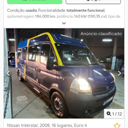
Condição:
usado
, Funcionalidade:
totalmente funcional
,
quilometragem:
184 000 km
, potência:
140 kW (190,35 cv)
, tipo de
combustível:
diesel
, tipo de engrenagem:
mecânico
,
configuração de eixo:
4x4
, peso total:
2 065 kg
, peso em vazio:
Anúncio classificado
2 065 kg
, primeira matrícula:
06/2018
, próxima inspeção (TÜV):
12/2026
, classe de emissão:
Euro 6
, cor:
castanho
, suspensão:
outro
, tamanho do pneu:
255/60 R18
, número de lugares:
5
,
número de proprietários anteriores:
2
, Ano de fabrico:
2018
,
número da máquina/veículo:
VSSKCTND23U0098078
,
Equipamento:
airbag, bloqueio do diferencial, filtro de
partículas, pneus para todas as estações, registo de camião,
sistema de navegação, tração integral
, Veículo usado com
cerca de 185.000 km. Motor de 2,3 litros, 4 cilindros, com 140 kW.
Pneus com 75% de vida útil. Dodpozr H T Sofx Aa Rjkr Engate de
reboque – 3.500 kg. Revestimento de proteção para a área de
carga, feito de alumínio.
1
/
12
Nissan Interstar, 2008, 16 lugares, Euro 4