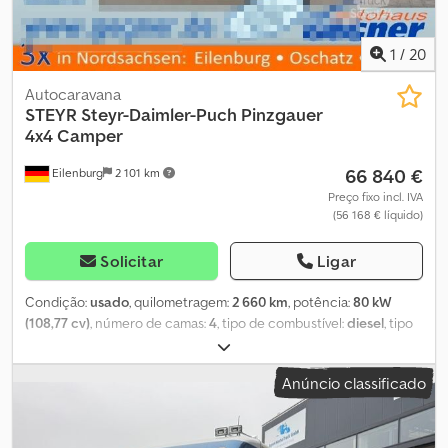
1
/
20
Autocaravana
STEYR
Steyr-Daimler-Puch Pinzgauer
4x4 Camper
66 840 €
Eilenburg
2 101 km
Preço fixo incl. IVA
(56 168 € líquido)
Solicitar
Ligar
Condição:
usado
, quilometragem:
2 660 km
, potência:
80 kW
(108,77 cv)
, número de camas:
4
, tipo de combustível:
diesel
, tipo
de engrenagem:
automático
, cor:
verde
, primeira matrícula:
04/2004
, comprimento total:
4 530 mm
, largura total:
1 800 mm
,
Anúncio classificado
altura total:
2 100 mm
, configuração de eixo:
2 eixos
, classe de
emissão:
Euro 3
, peso total:
3 500 kg
, Equipamento:
aquecedor
estacionário, tração integral
, 1122. 0006260 Pinzgauer 4x4