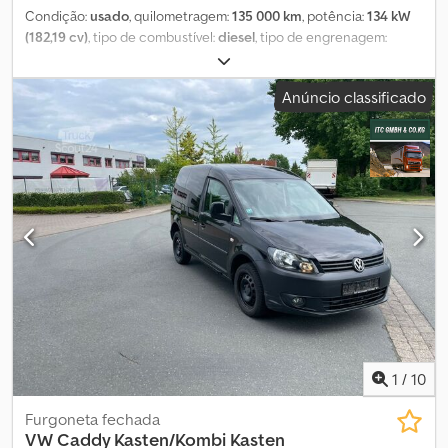
Condição:
usado
, quilometragem:
135 000 km
, potência:
134 kW
(182,19 cv)
, tipo de combustível:
diesel
, tipo de engrenagem:
automático
, primeira matrícula:
03/2004
, peso total:
8 182 kg
, -
Equipamento completo - Inspeção técnica realizada em março
Anúncio classificado
de 2025, nunca utilizado - Diesel V8 Crjdpox Ru Svsfx Ai Dof
Suspensão: Molas de lâmina
1
/
10
Furgoneta fechada
VW
Caddy Kasten/Kombi Kasten