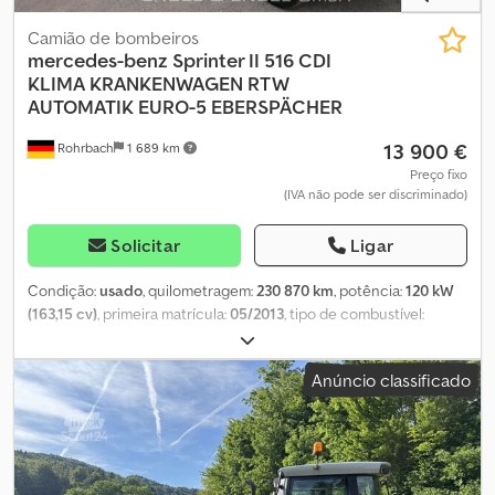
Camião de bombeiros
mercedes-benz
Sprinter II 516 CDI
KLIMA KRANKENWAGEN RTW
AUTOMATIK EURO-5 EBERSPÄCHER
13 900 €
Rohrbach
1 689 km
Preço fixo
(IVA não pode ser discriminado)
Solicitar
Ligar
Condição:
usado
, quilometragem:
230 870 km
, potência:
120 kW
(163,15 cv)
, primeira matrícula:
05/2013
, tipo de combustível:
diesel
, peso em vazio:
4 285 kg
, peso máximo de carga:
715 kg
,
peso total:
5 000 kg
, configuração de eixo:
4x2
, distância entre
Anúncio classificado
eixos:
3 665 mm
, combustível:
diesel
, Emissões de CO₂:
262 g/km
,
consumo de combustível (urbano):
11,3 l/100 km
, consumo de
combustível (extraurbano):
9,1 l/100 km
, consumo de combustível
(combinado):
9,9 l/100 km
, cor:
amarelo
, cabina do condutor:
outro
, tipo de engrenagem:
automático
, classe de emissão:
Euro