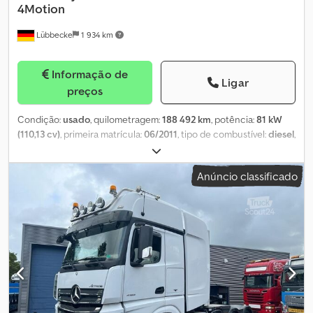
4Motion
Lübbecke
1 934 km
Informação de
Ligar
preços
Condição:
usado
, quilometragem:
188 492 km
, potência:
81 kW
(110,13 cv)
, primeira matrícula:
06/2011
, tipo de combustível:
diesel
,
distância entre eixos:
2 680 mm
, combustível:
diesel
, capacidade
do tanque de combustível:
60 l
, cor:
preto
, tipo de engrenagem:
Anúncio classificado
mecânico
, classe de emissão:
Euro 4
, número de lugares:
2
, Ano
de fabrico:
2011
, Equipamento:
ABS, EBS (Sistema de Travagem
Electrónico), acoplamento de reboque, ar condicionado,
bloqueio do diferencial, computador de bordo, controlo de
velocidade de cruzeiro, direção assistida, fecho centralizado,
programa eletrónico de estabilidade (ESP)
, = Opções e
acessórios adicionais = - Airbag do condutor - Porta laterais -
Rádio - Sistema imobilizador integrado = Mais informações =
Número de cilindros: 4 Capacidade do motor: 1.968 cc Peso vazio:
1.530 kg Capacidade de carga: 741 kg GVW: 2.271 kg Marca do