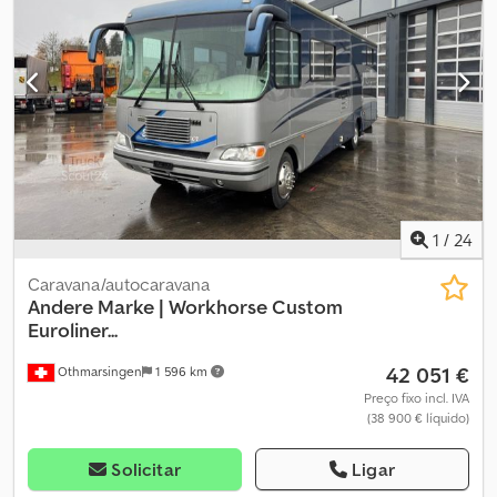
Direção assistida Crsdpfxjqd T N Ej Ai Def ABS Transmissão
automática Conversão feita pela Bus-4-Fun para motorhome,
incluindo banco cama REIMO para 3 pessoas, aquecimento
estacionário e fogão a gás. Conversão pela Abenteuertechnik
com teto elevatório/sobreteto/aquecido em GFK, incluindo 2
janelas laterais, isolamento, base de cama com colchão. ---- Salvo
erro e venda prévia.
1
/
24
Caravana/autocaravana
Andere Marke | Workhorse Custom
Euroliner...
42 051 €
Othmarsingen
1 596 km
Preço fixo incl. IVA
(38 900 € líquido)
Solicitar
Ligar