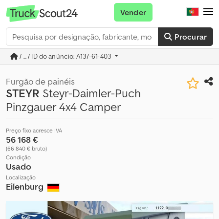
Vender
Procurar
/ ... / ID do anúncio: A137-61-403
Furgão de painéis
STEYR
Steyr-Daimler-Puch
Pinzgauer 4x4 Camper
Preço fixo acresce IVA
56 168 €
(66 840 € bruto)
Condição
Usado
Localização
Eilenburg