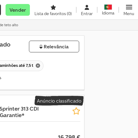
Vender
Idioma
Lista de favoritos
(0)
Entrar
Menu
e teto alto
sado
Relevância
aminhões até 7,5 t
s
Anúncio classificado
Sprinter 313 CDI
Garantie*
16 798 €