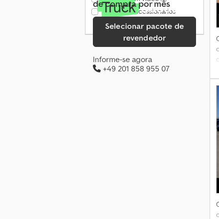
de compra por mês
Apenas concessionários
verificados
(152)
Selecionar pacote de
r
revendedor
Informe-se agora
+49 201 858 955 07
1
d
*