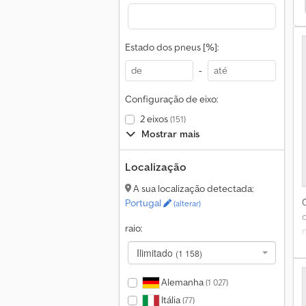
 Daily 35 Transportadores
Iveco Daily 35 Caminhões
Estado dos pneus [%]:
-
c
Configuração de eixo:
2 eixos
(151)
Mostrar mais
Localização
A sua localização detectada:
Portugal
(alterar)
raio:
d
Ilimitado
(1 158)
f
i
Alemanha
(1 027)
Itália
(77)