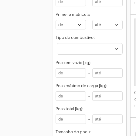
-
Primeira matrícula:
-
5
Tipo de combustível:
Peso em vazio [kg]:
-
Peso máximo de carga [kg]:
-
Peso total [kg]:
a
-
c
Tamanho do pneu: