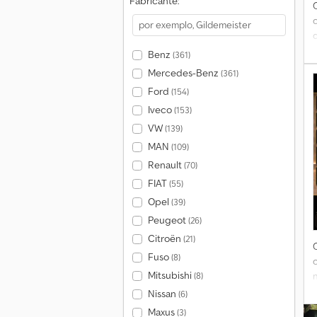
Fabricante:
Benz
(361)
Mercedes-Benz
(361)
Ford
(154)
p
Iveco
(153)
VW
(139)
d
MAN
(109)
Renault
(70)
FIAT
(55)
Opel
(39)
Peugeot
(26)
t
Citroën
(21)
Fuso
(8)
t
Mitsubishi
(8)
t
Nissan
(6)
Maxus
(3)