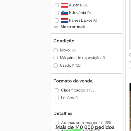
Áustria
(34)
Eslovénia
(9)
Países Baixos
(6)
Mostrar mais
Condição
Novo
(34)
Máquina de exposição
(2)
Usado
(1 122)
a
Formato de venda
Classificados
(1 158)
t
Leilões
(0)
a
Detalhes
ú
Apenas com imagens
(1 155)
Mais de 140 000 pedidos
Apenas com vídeo
(0)