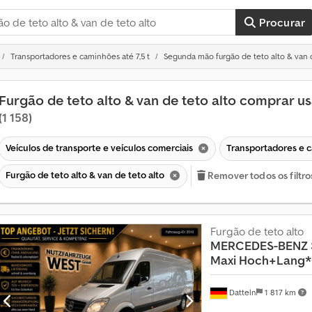
Procurar
Transportadores e caminhões até 7,5 t
Segunda mão furgão de teto alto & van d
Furgão de teto alto & van de teto alto comprar u
(1 158)
Veículos de transporte e veículos comerciais
Transportadores e c
Furgão de teto alto & van de teto alto
Remover todos os filtro
Furgão de teto alto
MERCEDES-BENZ
Maxi Hoch+Lang*
Datteln
1 817 km
M