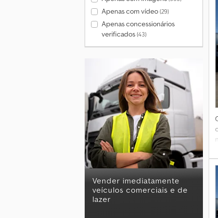
Apenas com vídeo
(29)
Apenas concessionários
verificados
(43)
Vender imediatamente
veículos comerciais e de
lazer