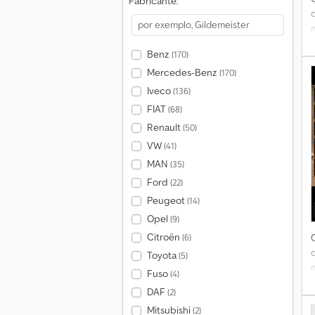
Fabricante:
Benz
(170)
r
Mercedes-Benz
(170)
l
Iveco
(136)
FIAT
(68)
Renault
(50)
VW
(41)
MAN
(35)
2
Ford
(22)
Peugeot
(14)
Opel
(9)
Citroën
(6)
2
Toyota
(5)
Fuso
(4)
DAF
(2)
p
Mitsubishi
(2)