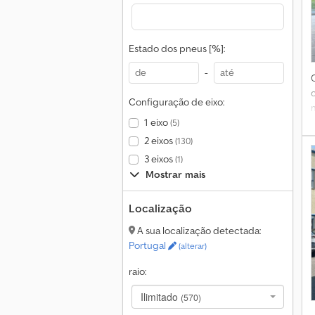
Estado dos pneus [%]:
-
Configuração de eixo:
1 eixo
(5)
2 eixos
(130)
3 eixos
(1)
Mostrar mais
Localização
a
A sua localização detectada:
p
Portugal
(alterar)
a
raio:
Ilimitado
(570)