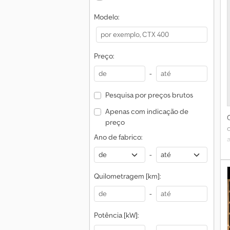
c
Modelo:
b
Preço:
-
a
Pesquisa por preços brutos
Apenas com indicação de
preço
Ano de fabrico:
-
e
Quilometragem [km]:
d
á
-
t
Potência [kW]: