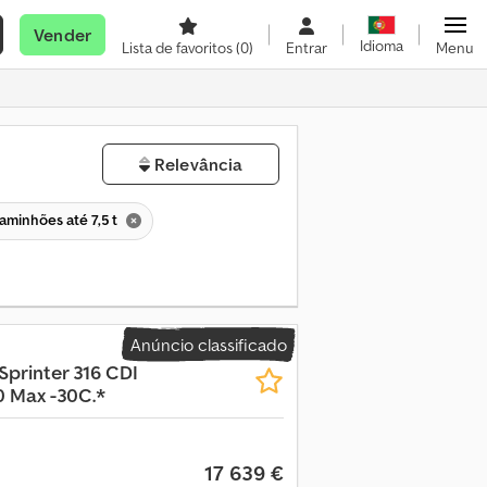
Vender
Idioma
Lista de favoritos
(0)
Entrar
Menu
Relevância
aminhões até 7,5 t
Anúncio classificado
Sprinter 316 CDI
0 Max -30C.*
17 639 €