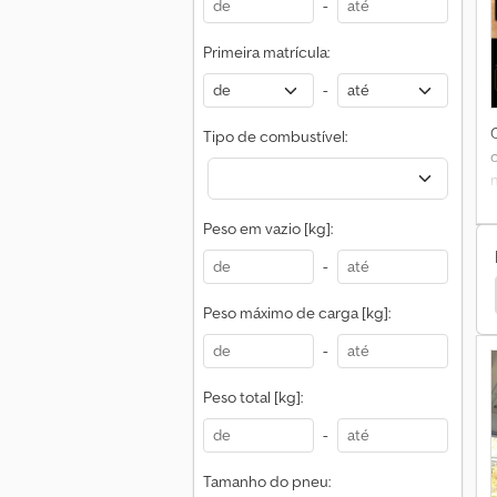
-
p
Primeira matrícula:
-
Tipo de combustível:
d
Peso em vazio [kg]:
(
-
Daf Serviço De Arrefecimento/Só-Frio/Fresco
Peso máximo de carga [kg]:
-
Peso total [kg]:
-
Tamanho do pneu: