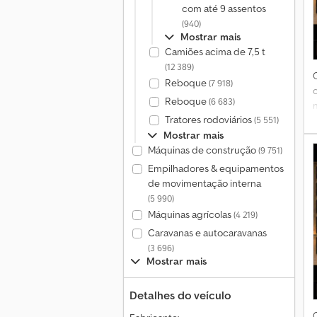
com até 9 assentos
(940)
Mostrar mais
Camiões acima de 7,5 t
(12 389)
Reboque
(7 918)
Reboque
(6 683)
Tratores rodoviários
(5 551)
Mostrar mais
e
Máquinas de construção
(9 751)
Empilhadores & equipamentos
de movimentação interna
(5 990)
Máquinas agrícolas
(4 219)
Caravanas e autocaravanas
(3 696)
A
Mostrar mais
Detalhes do veículo