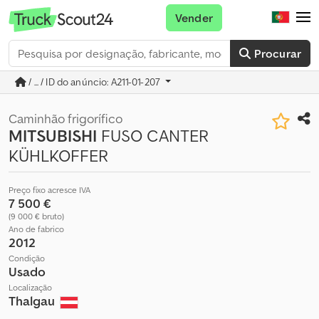
Vender
Procurar
/ ... / ID do anúncio: A211-01-207
Caminhão frigorífico
MITSUBISHI
FUSO CANTER
KÜHLKOFFER
Preço fixo acresce IVA
7 500 €
(9 000 € bruto)
Ano de fabrico
2012
Condição
Usado
Localização
Thalgau