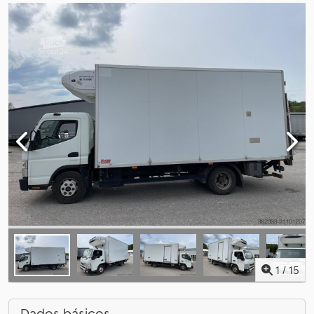
1
/
15
Dados básicos