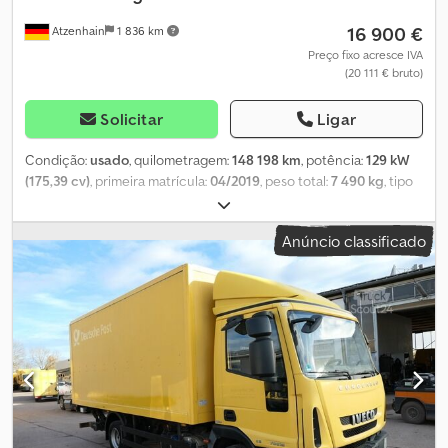
16 900 €
Atzenhain
1 836 km
Preço fixo acresce IVA
(20 111 € bruto)
Solicitar
Ligar
Condição:
usado
, quilometragem:
148 198 km
, potência:
129 kW
(175,39 cv)
, primeira matrícula:
04/2019
, peso total:
7 490 kg
, tipo
de engrenagem:
automático
, classe de emissão:
Euro 6
,
comprimento do espaço de carga:
4 660 mm
, largura do espaço
Anúncio classificado
de carga:
2 370 mm
, altura do espaço de carga:
2 000 mm
, Ano de
fabrico:
2019
, Equipamento:
ABS, ar condicionado
, * Mitsubishi
Fuso Canter 9C18 * Refrigerador * Baú frigorífico * Pneus: ver
fotos * Peso bruto total permitido: 7.490 kg * Peso vazio: 4.955 kg *
Capacidade de carga útil: 2.535 kg * Câmera de ré * Ar-
condicionado * Disponível imediatamente * Sujeito a erros Tem
dúvidas? Entre em contato para uma consultoria rápida, inclusive
diretamente via WhatsApp: Oferecemos: Chedpfx Asw Nfuksf Dja
Compra líquida para empresas da UE com número de IVA válido,
assim como para clientes de países terceiros. Opções de leasing