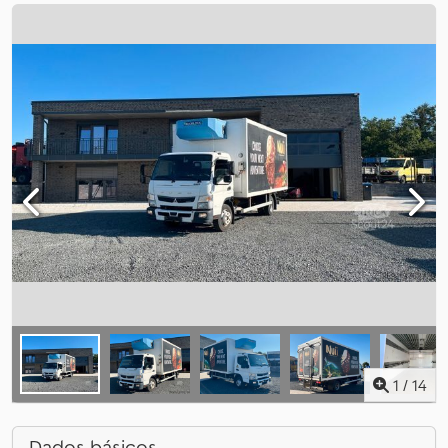
1
/
14
Dados básicos