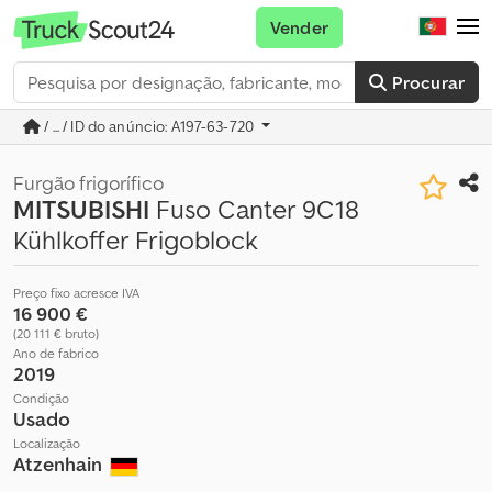
Vender
Procurar
/ ... / ID do anúncio: A197-63-720
Furgão frigorífico
MITSUBISHI
Fuso Canter 9C18
Kühlkoffer Frigoblock
Preço fixo acresce IVA
16 900 €
(20 111 € bruto)
Ano de fabrico
2019
Condição
Usado
Localização
Atzenhain