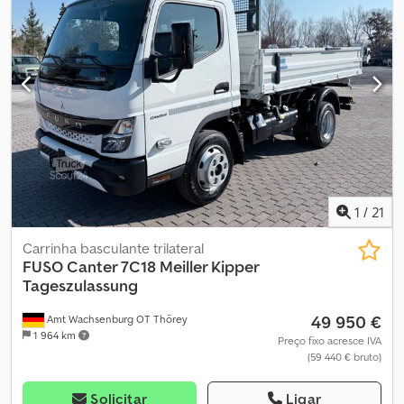
1
/
21
Carrinha basculante trilateral
FUSO
Canter 7C18 Meiller Kipper
Tageszulassung
49 950 €
Amt Wachsenburg OT Thörey
1 964 km
Preço fixo acresce IVA
(59 440 € bruto)
Solicitar
Ligar