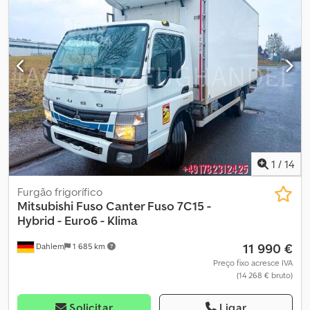
automático, F62 Espelhos retrovisores aquecidos, IH9 Distância
entre eixos 4300 mm, MD9 Cruise control, SA5 Airbag do
condutor, SH6 Banco conforto do condutor com suspensão
horizontal. Estamos disponíveis por telefone de segunda a sexta
até às 20:00 e aos sábados até às 16:00! Mais informações:
Leasing/financiamento e aceitação de retoma possíveis! Sujeito a
erro e venda prévia! Todas as informações sem garantia.
Dcodoxvpbtjpfx Ab Tsk
1
/
14
Furgão frigorífico
Mitsubishi Fuso
Canter Fuso 7C15 -
Hybrid - Euro6 - Klima
11 990 €
Dahlem
1 685 km
Preço fixo acresce IVA
(14 268 € bruto)
Solicitar
Ligar