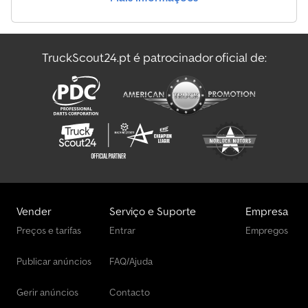
nosso serviço para si: - Obtenção de matrículas temporárias ou
de exportação - Transporte/entrega em toda a União Europeia
- Despacho aduaneiro de veículos para países terceiros
Whatsapp para inglês, alemão, russo e outros idiomas: Djdpfxoyz H
TruckScout24.pt é patrocinador oficial de:
Ikj Ab Tock
Vender
Serviço e Suporte
Empresa
Preços e tarifas
Entrar
Empregos
Publicar anúncios
FAQ/Ajuda
Gerir anúncios
Contacto