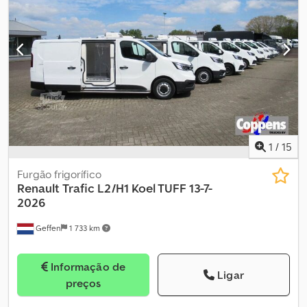
1
/
15
Furgão frigorífico
Renault
Trafic L2/H1 Koel TUFF 13-7-
2026
Geffen
1 733 km
Informação de
Ligar
preços