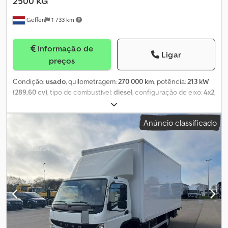
2500 KG
Vidros fumados - Barreiras laterais - Imobilizador - Divisória sem
Geffen
1 733 km
janelas = Observações = 3 unidades em stock Marca do
equipamento de refrigeração: Thermo King
Informação de
Ligar
preços
Condição:
usado
, quilometragem:
270 000 km
, potência:
213 kW
(289,60 cv)
, tipo de combustível:
diesel
, configuração de eixo:
4x2
,
combustível:
diesel
, cor:
branco
, cabina do condutor:
cabina
diurna
, tipo de engrenagem:
automático
, classe de emissão:
Euro
Anúncio classificado
6
, suspensão:
aço-ar
, comprimento do espaço de carga:
7 300
mm
, largura do espaço de carga:
2 500 mm
, altura do espaço de
carga:
2 550 mm
, Ano de fabrico:
2021
, Equipamento:
ABS, ar
condicionado, controlo de velocidade de cruzeiro, espelho
retrovisor elétrico, fecho centralizado, plataforma elevatória
traseira, regulação eléctrica dos vidros, spoiler
, Ano de fabrico:
2021 Eixo dianteiro: Direcional; Perfil do pneu esquerdo: 30%;
Perfil do pneu direito: 30%; Suspensão: de feixe de molas Eixo
traseiro: Rodado duplo; Perfil do pneu interno esquerdo: 100%;
Perfil do pneu externo esquerdo: 100%; Perfil do pneu interno