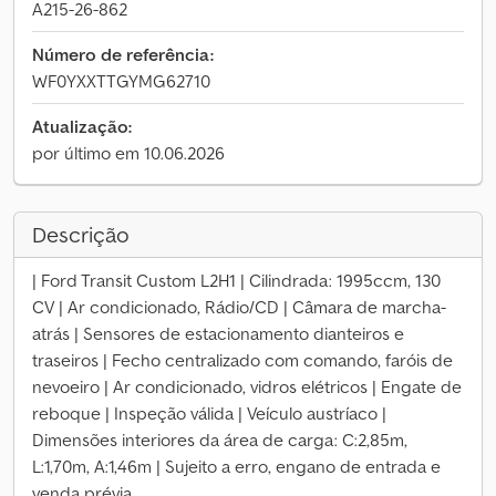
A215-26-862
Número de referência:
WF0YXXTTGYMG62710
Atualização:
por último em 10.06.2026
Descrição
| Ford Transit Custom L2H1 | Cilindrada: 1995ccm, 130
CV | Ar condicionado, Rádio/CD | Câmara de marcha-
atrás | Sensores de estacionamento dianteiros e
traseiros | Fecho centralizado com comando, faróis de
nevoeiro | Ar condicionado, vidros elétricos | Engate de
reboque | Inspeção válida | Veículo austríaco |
Dimensões interiores da área de carga: C:2,85m,
L:1,70m, A:1,46m | Sujeito a erro, engano de entrada e
venda prévia.