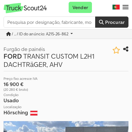
Vender
Procurar
/ ... / ID do anúncio: A215-26-862
Furgão de painéis
FORD
TRANSIT CUSTOM L2H1
DACHTRäGER, AHV
Preço fixo acresce IVA
16 900 €
(20 280 € bruto)
Condição
Usado
Localização
Hörsching