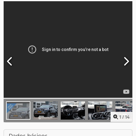
1
/
14
Dados básicos