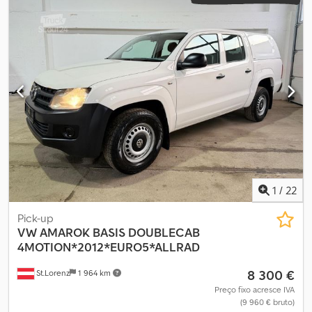
1
/
22
Pick-up
VW
AMAROK BASIS DOUBLECAB
4MOTION*2012*EURO5*ALLRAD
8 300 €
St.Lorenz
1 964 km
Preço fixo acresce IVA
(9 960 € bruto)