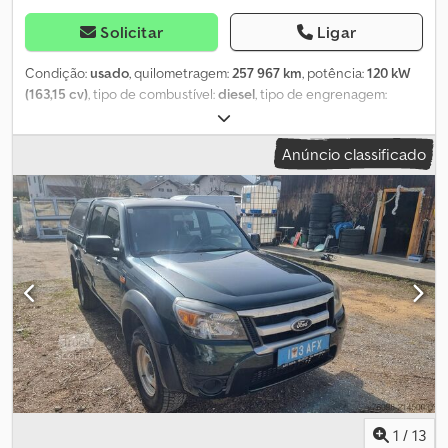
Solicitar
Ligar
Condição:
usado
, quilometragem:
257 967 km
, potência:
120 kW
(163,15 cv)
, tipo de combustível:
diesel
, tipo de engrenagem:
mecânico
, primeira matrícula:
06/2012
, próxima inspeção (TÜV):
06/2025
, classe de emissão:
Euro 5
, cor:
branco
, número de
Anúncio classificado
lugares:
5
, Equipamento:
ABS, ar condicionado, filtro de
partículas, programa eletrónico de estabilidade (ESP), sistema
imobilizador, tração integral
, * Caminhão Volkswagen Amarok
4Motion * Euro 5 * Distância entre eixos: 3.095 mm - Cilindrada:
1.968 cc * Todas as informações sem garantia * Sujeito a erros e
venda prévia * Número interno: 96 Equipamentos especiais:
Sistema de áudio RCD 310 MP3 (Rádio/CD player), piso dianteiro
em borracha, bloqueio do diferencial (eixo traseiro), interface
elétrica para uso externo (CAN-Bus), tampa traseira de conforto
(trancável, pick-up), porta-objetos multifuncional/apoio de braço
central traseiro acolchoado, para-barros dianteiros e traseiros,
aquecedor adicional auxiliar. Dcsdoyg Af Uopfx Ai Eek Outros
equipamentos: 2ª fileira de bancos (3 lugares), airbag para
condutor e passageiro, preparação para engate de reboque,
1
/
13