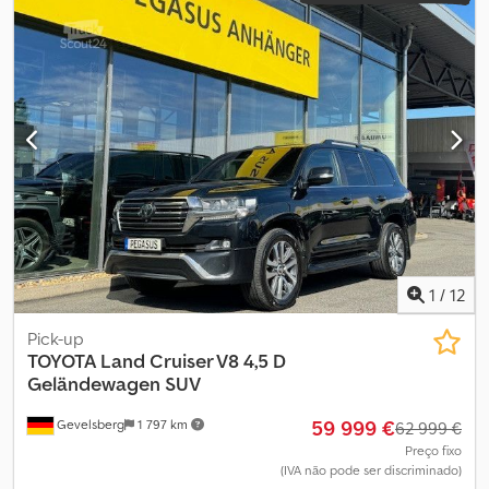
máquina/veículo:
174
, Equipamento:
ABS, acoplamento de
reboque, airbag, ar condicionado, bloqueio do diferencial,
computador de bordo, controlo de velocidade de cruzeiro,
direção assistida, faróis de nevoeiro, fecho centralizado, filtro
de partículas, registo de camião, sistema imobilizador, spoiler,
tração integral, unidade de refrigeração
, assistência técnica
realizada Dcjdexnkkgspfx Ai Ejk
1
/
12
Pick-up
TOYOTA
Land Cruiser V8 4,5 D
Geländewagen SUV
59 999 €
Gevelsberg
1 797 km
62 999 €
Preço fixo
(IVA não pode ser discriminado)