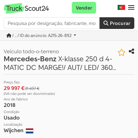
Vender
Procurar
/ ... / ID do anúncio: A215-26-892
Veículo todo-o-terreno
Mercedes-Benz
X-klasse 250 d 4-
MATIC DC MARGE!/ AUT/ LED/ 360...
Preço fixo
29 997 €
31 497 €
(IVA não pode ser discriminado)
Ano de fabrico
2018
Condição
Usado
Localização
Wijchen