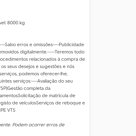
el: 8000 kg
---Salvo erros e omissões----Publicidade
emovidos digitalmente.-----Teremos todo
 procedimentos relacionados à compra de
e os seus desejos e sugestões e nós
 serviços, podemos oferecer-lhe,
intes serviços:----Avaliação do seu
V/SP)Gestão completa da
amentosSolicitação de matrícula de
gisto de veículosServiços de reboque e
IPE VTS
mente. Podem ocorrer erros de