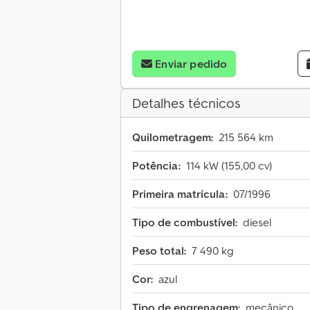
Enviar pedido
Detalhes técnicos
Quilometragem:
215 564 km
Potência:
114 kW (155,00 cv)
Primeira matrícula:
07/1996
Tipo de combustível:
diesel
Peso total:
7 490 kg
Cor:
azul
Tipo de engrenagem:
mecânico