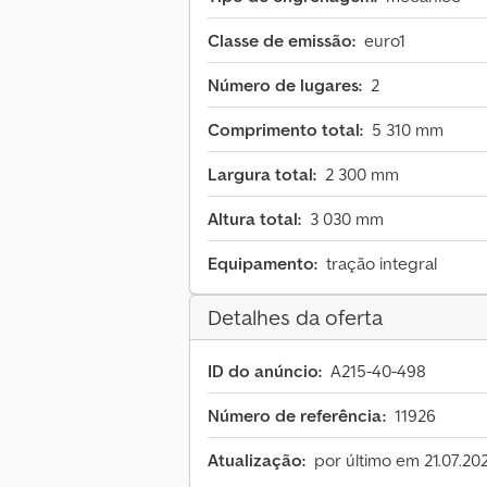
Classe de emissão:
euro1
Número de lugares:
2
Comprimento total:
5 310 mm
Largura total:
2 300 mm
Altura total:
3 030 mm
Equipamento:
tração integral
Detalhes da oferta
ID do anúncio:
A215-40-498
Número de referência:
11926
Atualização:
por último em 21.07.20