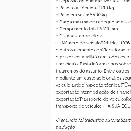
* Depósito de combustível: 180 litros
* Peso total técnico: 7490 kg
* Peso em vazio: 5400 kg
* Carga máxima de reboque admissív
* Comprimento total: 5310 mm
* Distância entre eixos:
----Número do veículo/Vehicle: 11926-
e outros elementos gráficos foram r
o prazer em auxiliá-lo em todos os
um veículo. Basta informar-nos sobr
trataremos do assunto. Entre outros
mediante um custo adicional, os segu
veículo antigoInspeção técnica (TÜ
exportaçãoIntermediação de financi
exportaçãoTransporte de veículosRe
transporte de veículos----A SUA EQU
O anúncio foi traduzido automatica
tradução.