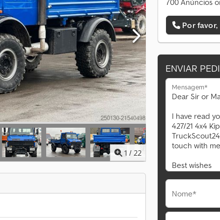
700 Anúncios o
Por favor,
ENVIAR PED
Mensagem*
1
/
22
Nome*