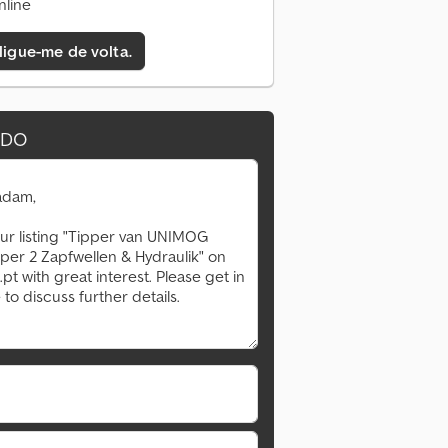
nline
 ligue-me de volta.
IDO