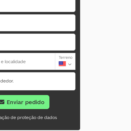
Terreno
 e localidade
ndedor.
Enviar pedido
ação de proteção de dados