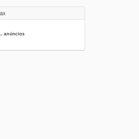
ax
.. anúncios