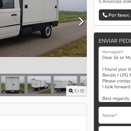
5 Anúncios onli
Por favor,
ENVIAR PED
Mensagem*
1
/
17
Nome*