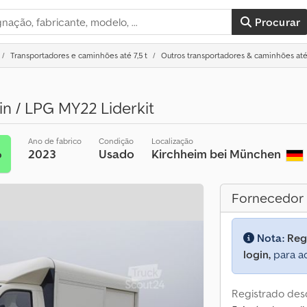
Procurar
Transportadores e caminhões até 7,5 t
Outros transportadores & caminhões até 
n / LPG MY22 Liderkit
Ano de fabrico
Condição
Localização
2023
Usado
Kirchheim bei München
o
Fornecedor
Nota:
Reg
login,
para ac
Registrado des