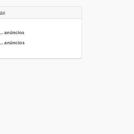
ax
... anúncios
.. anúncios