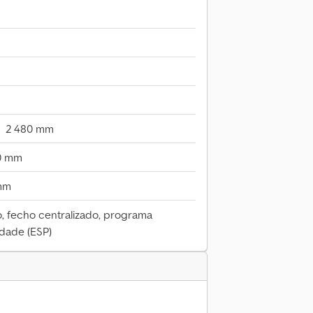
2 480 mm
0 mm
mm
, fecho centralizado, programa
idade (ESP)