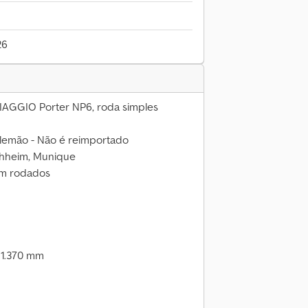
26
PIAGGIO Porter NP6, roda simples
lemão - Não é reimportado
rchheim, Munique
km rodados
x 1.370 mm