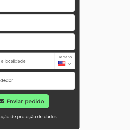
Terreno
 e localidade
ndedor.
Enviar pedido
ação de proteção de dados