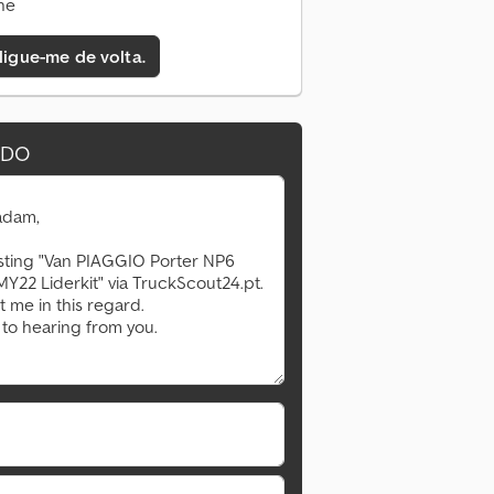
ne
 ligue-me de volta.
IDO