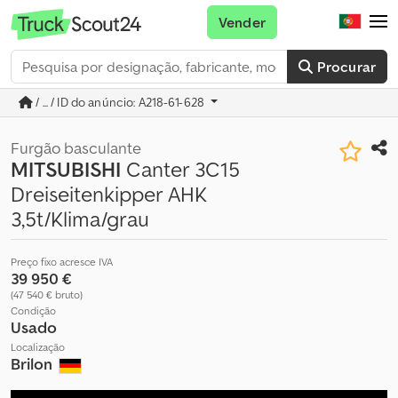
Vender
Procurar
/ ... / ID do anúncio: A218-61-628
Furgão basculante
MITSUBISHI
Canter 3C15
Dreiseitenkipper AHK
3,5t/Klima/grau
Preço fixo acresce IVA
39 950 €
(47 540 € bruto)
Condição
Usado
Localização
Brilon