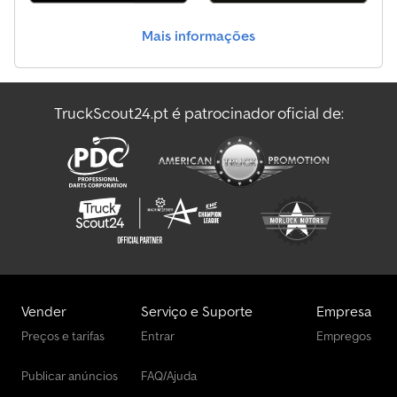
Interior * SH6 Banco do motorista com suspensão e apoio de
braço * H07 Ar-condicionado automático Multimídia * EF3 Rádio
Mais informações
touchscreen 2-DIN Conforto e meio ambiente * JW0 Alerta de
marcha à ré Segurança * SA5 Airbag para motorista
Estado/documentação * Veículo de demonstração Outros * KA6
Proteção do sistema de escape * EE9 Baterias 2x 12V / 100 Ah *
TruckScout24.pt é patrocinador oficial de:
A86 Bloqueio do diferencial Outras informações: Esta oferta não
é vinculativa. Sujeito a erros e venda intermediária. Se citado em
moeda estrangeira, o valor será convertido à taxa do dia. Válida é a
moeda do local onde se encontra o veículo.
Vender
Serviço e Suporte
Empresa
Preços e tarifas
Entrar
Empregos
Publicar anúncios
FAQ/Ajuda