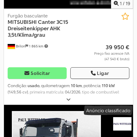
1
/
19
Furgão basculante
MITSUBISHI
Canter 3C15
Dreiseitenkipper AHK
3,5t/Klima/grau
39 950 €
Brilon
1 865 km
Preço fixo acresce IVA
(47 540 € bruto)
Solicitar
Ligar
Condição:
usado
, quilometragem:
10 km
, potência:
110 kW
(149,56 cv)
, primeira matrícula:
04/2026
, tipo de combustível:
diesel
, peso total:
3 500 kg
, próxima inspeção (TÜV):
04/2028
, cor:
cinzento
, tipo de engrenagem:
mecânico
, classe de emissão:
Anúncio classificado
Euro 6
, número de lugares:
3
, comprimento do espaço de carga:
3 280 mm
, largura do espaço de carga:
2 100 mm
, altura do
espaço de carga:
400 mm
, Equipamento:
ABS, ar condicionado,
fecho centralizado, filtro de partículas, programa eletrónico de
estabilidade (ESP)
, Nº interno do veículo: 93735_1 Exterior * OU2