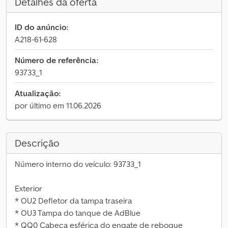
Detalhes da oferta
ID do anúncio:
A218-61-628
Número de referência:
93733_1
Atualização:
por último em 11.06.2026
Descrição
Número interno do veículo: 93733_1
Exterior
* OU2 Defletor da tampa traseira
* OU3 Tampa do tanque de AdBlue
* QQ0 Cabeça esférica do engate de reboque