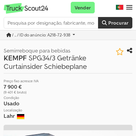
Vender
Procurar
/ ... / ID do anúncio: A218-72-938
Semirreboque para bebidas
KEMPF
SPG34/3 Getränke
Curtainsider Schiebeplane
Preço fixo acresce IVA
7 900 €
(9 401 € bruto)
Condição
Usado
Localização
Lahr