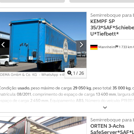
Semirreboque para 
KEMPF
SP
35/3*SAF*Schieb
U*Tiefbett*
Mannheim
1 733 km
1
/
26
Condição:
usado
, peso máximo de carga:
29 050 kg
, peso total:
35 000 kg
,
matrícula:
08/2011
, comprimento do espaço de carga:
13 400 mm
, largura
espaço de carga:
2 450 mm
, Equipamento:
ABS
, Número do veículo: P19311
encaminhamento para o contato responsável na sua língua. 3 eixos * Sus
de liga leve * Dispositivo de elevação e abaixamento * EBS Chedpfx Amsy Ii 
 Eixos SAF * Pneus – 1.º eixo 385/65R22,5 * Pneus – 2.º eixo 385/65R22,5 * 
Semirreboque para 
ORTEN
3-Achs
internas: C: 13,40 m, L: 2,40 m, A: 2,45 m Venda de um veículo usado no est
SafeServer*SAF*Li
empresas ou para exportação. Venda sujeita à exclusão da responsabilidade