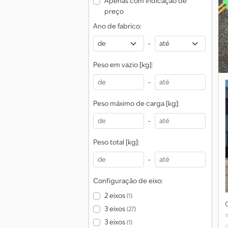
Apenas com indicação de
preço
Ano de fabrico:
-
Peso em vazio [kg]:
-
Peso máximo de carga [kg]:
-
Peso total [kg]:
-
Configuração de eixo:
2 eixos
(1)
3 eixos
(27)
3 eixos
(1)