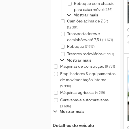
Reboque com chassis
para caixa móvel
(436)
Mostrar mais
Camiões acima de 7,5 t
(12 391)
Transportadores e
caminhões até 7,5 t
(11 671)
Reboque
(7 917)
Tratores rodoviários
(5 553)
Mostrar mais
Máquinas de construção
(9 751)
Empilhadores & equipamentos
de movimentação interna
(5 990)
Máquinas agrícolas
(4 219)
Caravanas e autocaravanas
(3 696)
Mostrar mais
Detalhes do veículo