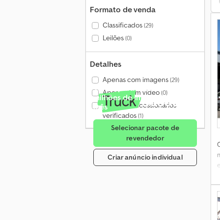
Formato de venda
Classificados
(29)
Leilões
(0)
Detalhes
Apenas com imagens
(29)
Venda para mais de 4
Apenas com vídeo
(0)
milhões de interessados por
Apenas concessionários
mês
verificados
(1)
Selecionar pacote de
revendedor
Criar anúncio individual
*