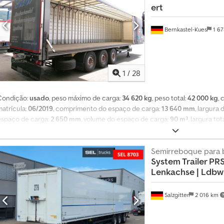
ert
garantia. Reivindicações posteriores são excluídas. É altamente recomend
há garantia quanto ao funcionamento de equipamentos/acessórios especiai
ter sido alterados nas fotos. Erros, erros de introdução e venda prévia. Te
Bernkastel-Kues
1 6
nformações em alemão, inglês, grego, russo, croata, italiano, espanhol, fra
Atenciosamente
1
/
28
Condição:
usado
, peso máximo de carga:
34 620 kg
, peso total:
42 000 kg
,
matrícula:
06/2019
, comprimento do espaço de carga:
13 640 mm
, largura
espaço de carga:
2 650 mm
, volume do espaço de carga:
90 m³
, largura tot
abrico:
2019
, Equipamento:
ABS
, * Montagem do sistema SafeServer * Cer
normas VDI 2700 e DIN EN 12642 Código XL Chodpfszk Stzex Am Rja * Certif
erveja de barril * Certificado para papel usado * Certificado para produtos
Semirreboque para 
System Trailer PRS
carga * Anéis de amarração na estrutura exterior * Dimensões do espaço de
Lenkachse | Ldbw
Kögel * Porta traseira dupla * Eixos SAF * Eixo elevatório * Suspensão pn
Salzgitter
2 016 km