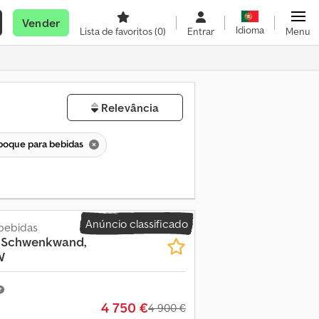
Vender
Idioma
Lista de favoritos
(0)
Entrar
Menu
Relevância
boque para bebidas
Anúncio classificado
bebidas
, Schwenkwand,
W
4 750 €
4 900 €