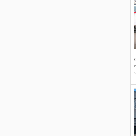
i
f
c