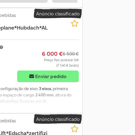
Anúncio classificado
bebidas
eplane*Hubdach*AL
6 000 €
6 500 €
Preço fixo acresce IVA
(7 140 € bruto)
Enviar pedido
 configuração de eixo:
3 eixos
, primeira
 do espaço de carga:
2 400 mm
, altura do
 WhatsApp: Suporte por IA,
pensão pneumática completa * ABS * Jantes
Nqj Roa * Travões de disco * Teto elevável
Anúncio classificado
Pneus – 3.º eixo 385/65R22,5 * Dimensões
bebidas
ado em que se encontra, exclusivamente para
ft*Edscha*zertifizi
 por defeitos materiais (§ 444 BGB). Sem