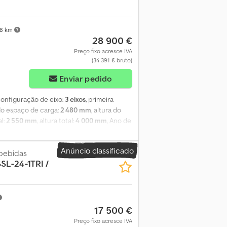
ável inspeção e teste antes da compra. Não
s. Logótipos/gráficos publicitários podem
remos todo o prazer em fornecer
78 km
28 900 €
ncês, turco, romeno e árabe (?????).
Preço fixo acresce IVA
(34 391 € bruto)
Enviar pedido
 configuração de eixo:
3 eixos
, primeira
 do espaço de carga:
2 480 mm
, altura do
al:
2 550 mm
, altura total:
4 000 mm
, Ano de
tificado pela DEKRA de acordo com as
icado para bebidas * Certificado para
Anúncio classificado
 químicos (IBC) * 4 fileiras de fixação da
bebidas
SL-24-1TRI /
 carga: 13.640 x 2.480 x 2.650 mm * Chassi
eumática completa * Travões de disco
17 500 €
Preço fixo acresce IVA