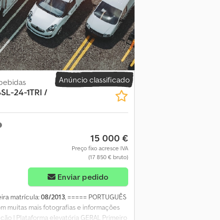
27 (2,10) Largura (m): 2,47 Comprimento
 (kg): 2.500 DOCUMENTOS DO VEÍCULO:
 de Conformidade) Documentos adicionais
mão) J. CORDEIRO j. (Português, Espanhol,
no/?????, Russo/??-?????) Falamos: ALEMÃO,
ÓSNIO Embora tenhamos feito todos os
mos por quaisquer erros ou omissões.
As dimensões indicadas são valores
Anúncio classificado
bebidas
am. Convidamos os clientes a visitar a
SL-24-1TRI /
, oferecemos a possibilidade de um test
que estão atualmente instaladas. Se o
15 000 €
Preço fixo acresce IVA
(17 850 € bruto)
Enviar pedido
eira matrícula:
08/2013
, ===== PORTUGUÊS
om muitas mais fotografias e informações
ção | Plataforma elevatória GERAL Primeiro