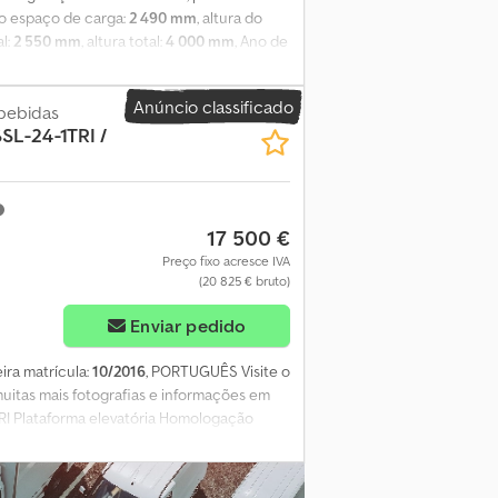
 do espaço de carga:
2 490 mm
, altura do
al:
2 550 mm
, altura total:
4 000 mm
, Ano de
cado para transporte de bebidas Chjdozn Dz
io * Chassi galvanizado * Portas de acesso
Anúncio classificado
bebidas
SL-24-1TRI /
17 500 €
Preço fixo acresce IVA
(20 825 € bruto)
Enviar pedido
eira matrícula:
10/2016
, PORTUGUÊS Visite o
uitas mais fotografias e informações em
TRI Plataforma elevatória Homologação
eso bruto máximo autorizado (kg): 39.000
ica: 10.2026 PNEUS E EIXOS: Pneus: 385/65
ixo de direção TRIDEC Suspensão