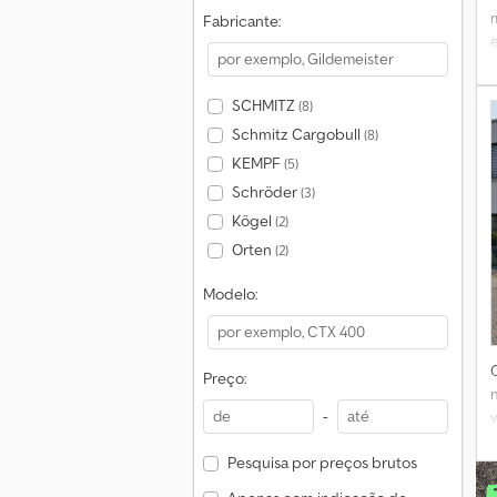
Fabricante:
f
SCHMITZ
(8)
Schmitz Cargobull
(8)
KEMPF
(5)
Schröder
(3)
Kögel
(2)
Orten
(2)
Modelo:
Preço:
-
Pesquisa por preços brutos