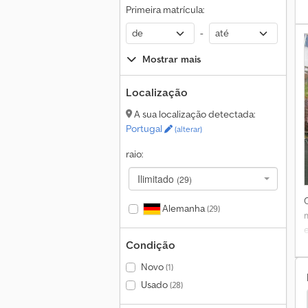
Primeira matrícula:
3
-
Mostrar mais
Localização
A sua localização detectada:
Portugal
(alterar)
raio:
Ilimitado
(29)
Alemanha
(29)
R
J
f
Condição
1
Novo
(1)
Usado
(28)
Kögel Atrelados
Kögel Outros
Kögel Tipper