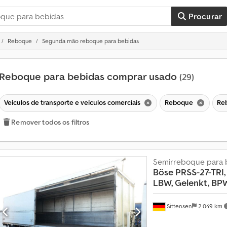
Procurar
Reboque
Segunda mão reboque para bebidas
Reboque para bebidas comprar usado
(29)
Veículos de transporte e veículos comerciais
Reboque
Re
Remover todos os filtros
Semirreboque para 
Böse PRSS-27-TRI
LBW, Gelenkt, BP
Sittensen
2 049 km