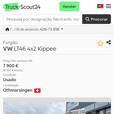
Vender
Procurar
/ ... / ID do anúncio: A218-73-898
Furgão
VW
LT46 4x2 Kippee
Preço fixo acresce IVA
7 900 €
(8 540 € bruto)
Condição
Usado
Localização
Othmarsingen