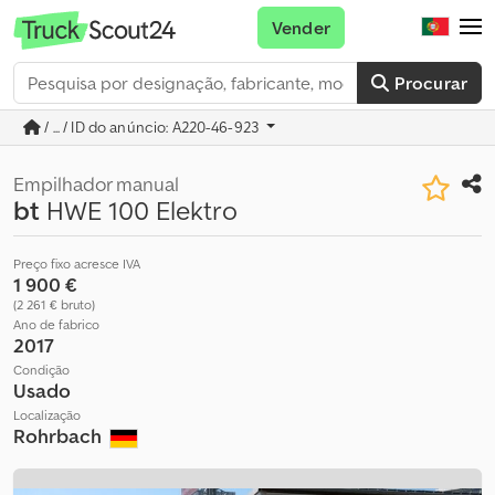
Vender
Procurar
/ ... / ID do anúncio: A220-46-923
Empilhador manual
bt
HWE 100 Elektro
Preço fixo acresce IVA
1 900 €
(2 261 € bruto)
Ano de fabrico
2017
Condição
Usado
Localização
Rohrbach