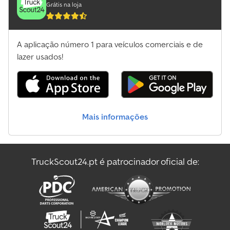
combustível:
eletricidade
, O BT HWE 100 é um porta-paletes
Grátis na loja
elétrico usado com uma bateria de 24V do tipo 2 EPzV 160. Este
empilhador é ideal para transporte interno em espaços
confinados graças ao seu design compacto, com altura de 1.900
A aplicação número 1 para veículos comerciais e de
mm, largura de 720 mm e comprimento de 1.800 mm. Com um
peso bruto admissível de 490 kg e pintura vermelha, oferece
lazer usados!
funcionalidade e excelente visibilidade. O equipamento foi
matriculado pela primeira vez em 16 de dezembro de 2009 e
conta atualmente com 1.550 horas de operação. Apesar da idade,
foi bem mantido, tendo apenas um proprietário anterior. A tração
elétrica garante baixa necessidade de manutenção e operação
Mais informações
ecológica, pois não gera emissões durante o uso. Csdpjr Uzbmofx
Adyorf Estão disponíveis opções de serviço adicionais para
registro e entrega dentro da Alemanha, e o equipamento pode
ser inspecionado no local em Rohrbach (Pfalz), de segunda a
TruckScout24.pt é patrocinador oficial de:
sábado. Venda apenas para profissionais (agricultura, profissionais
liberais, pequenas e grandes empresas) ou para exportação.
Sujeito a erro e venda prévia.