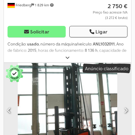
2 750 €
Friedberg
1 829 km
Preço fixo acresce IVA
(3 272 € bruto)
Solicitar
Ligar
Condição:
usado
, número da máquina/veículo:
ANL1032011
, Ano
de fabrico:
2015
, horas de funcionamento:
8 136 h
, capacidade de
carga:
800 kg
, altura de elevação:
2 710 mm
, elevação livre:
800
mm
, centro de carga:
400 mm
, tipo de mastro:
simplex
,
Anúncio classificado
capacidade da bateria:
465 Ah
, tensão da bateria:
24 V
, largura do
suporte de garfos:
560 mm
, comprimento do garfo:
1 150 mm
,
peso em vazio:
1 878 kg
, altura total:
2 500 mm
, comprimento
total:
1 680 mm
, largura total:
800 mm
, combustível:
eletricidade
,
- Aquamatic com bateria - Conetor do veículo REMA 160A - Troca
lateral da bateria com roletes - Suporte da forquilha - Estrutura
de aço - Proteção do mastro: policarbonato - Controlo de acesso:
interruptor de chave - Sistema de retenção: mecânico com
desbloqueio elétrico da marcha - Interruptor de marcha com
comando por toque, lado direito e esquerdo, apenas para frente -
Elevação principal: 1910 mm - Elevação auxiliar: 800 mm - Elevação