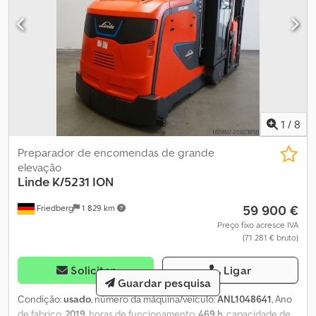
1
/
8
Preparador de encomendas de grande
elevação
Linde
K/5231 ION
59 900 €
Friedberg
1 829 km
Preço fixo acresce IVA
(71 281 € bruto)
Solicitar
Ligar
Guardar pesquisa
Condição:
usado
, número da máquina/veículo:
ANL1048641
, Ano
de fabrico:
2019
, horas de funcionamento:
469 h
, capacidade de