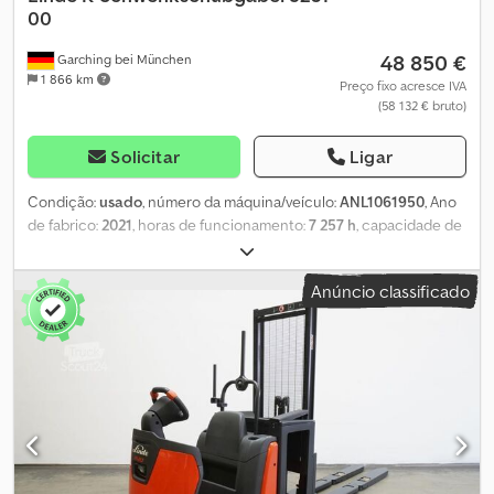
00
48 850 €
Garching bei München
1 866 km
Preço fixo acresce IVA
(58 132 € bruto)
Solicitar
Ligar
Condição:
usado
, número da máquina/veículo:
ANL1061950
, Ano
de fabrico:
2021
, horas de funcionamento:
7 257 h
, capacidade de
carga:
1 300 kg
, altura de elevação:
16 800 mm
, elevação livre:
5 650 mm
, centro de carga:
600 mm
, tipo de mastro:
triplex
,
Anúncio classificado
capacidade da bateria:
840 Ah
, tensão da bateria:
80 V
, largura do
suporte de garfos:
710 mm
, comprimento do garfo:
1 195 mm
,
peso em vazio:
12 812 kg
, altura total:
6 900 mm
, comprimento
total:
3 987 mm
, largura total:
1 750 mm
, combustível:
eletricidade
, - Aquamatic com bateria - Conector do veículo
REMA 320A - Troca lateral de bateria com rolos - Suporte de
garfos - Garfo rotativo - Estrutura de aço - 2x faróis de trabalho
LED dianteiros - Luz estroboscópica - Spot traseiro: BlueSpot -
Espelhos retrovisores externos - Suporte com prancheta de