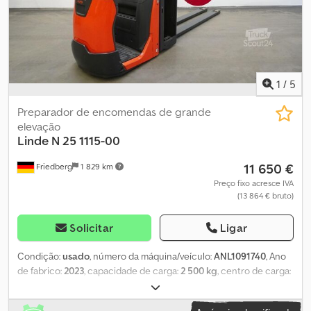
totalmente suspenso - Almofada para joelho - Chassi
intercambiável Cedsya Nnvepfx Ah Rorf - Movimentação lenta
apenas para frente - Troca lateral - 4PzS - alto - Preparação para
baterias gel - Grade de proteção de carga - h=1200 mm - Guiador
ajustável em altura - Roda de apoio simples - LSP 0.6
1
/
5
Preparador de encomendas de grande
elevação
Linde
N 25 1115-00
11 650 €
Friedberg
1 829 km
Preço fixo acresce IVA
(13 864 € bruto)
Solicitar
Ligar
Condição:
usado
, número da máquina/veículo:
ANL1091740
, Ano
de fabrico:
2023
, capacidade de carga:
2 500 kg
, centro de carga:
600 mm
, capacidade da bateria:
620 Ah
, tensão da bateria:
24 V
,
largura do suporte de garfos:
520 mm
, comprimento do garfo: