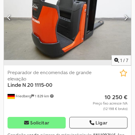
Limitador de velocidade: 12 km/h - Coluna de direção ajustável em
altura - Controlo de acesso: interruptor de chave - Proteção
frontal para pés - Almofada de joelho - Rodízio de apoio simples -
Velocidade de condução 12 km/h - Posto de trabalho totalmente
suspenso - Troca lateral - 4PzS - alta - Movimento em passo
apenas para frente - Grade de proteção de carga - h = 2100 mm -
Guiador ajustável em altura - Documentação técnica DE - -
MÁQUINA DE ARMAZÉM NOVA - - LSP 0.6 Crodpozifxbjfx Ah Rof
Ref: ANL1091741
1
/
7
Preparador de encomendas de grande
elevação
Linde
N 20 1115-00
10 250 €
Friedberg
1 829 km
Preço fixo acresce IVA
(12 198 € bruto)
Solicitar
Ligar
Condição:
usado
, número da máquina/veículo:
ANL1092146
, Ano