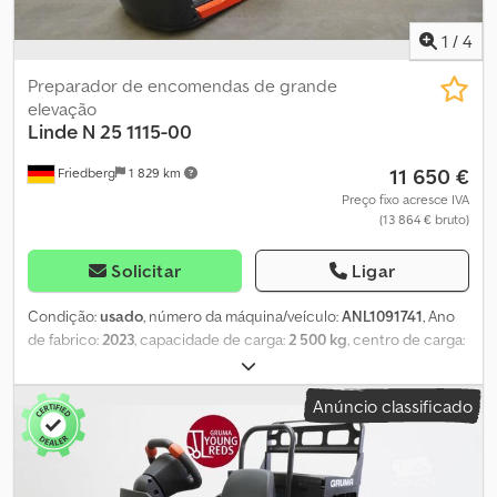
1
/
4
Preparador de encomendas de grande
elevação
Linde
N 25 1115-00
11 650 €
Friedberg
1 829 km
Preço fixo acresce IVA
(13 864 € bruto)
Solicitar
Ligar
Condição:
usado
, número da máquina/veículo:
ANL1091741
, Ano
de fabrico:
2023
, capacidade de carga:
2 500 kg
, centro de carga:
600 mm
, capacidade da bateria:
620 Ah
, tensão da bateria:
24 V
,
largura do suporte de garfos:
520 mm
, comprimento do garfo:
Anúncio classificado
2 400 mm
, peso em vazio:
1 250 kg
, combustível:
eletricidade
, -
Aquamatic a bateria - Conector de veículo REMA 160A - Troca
lateral de bateria com rolos - Execução de garfos 520 - 2400 - 188
mm - Grade de proteção de carga: 2100 mm acima do piso -