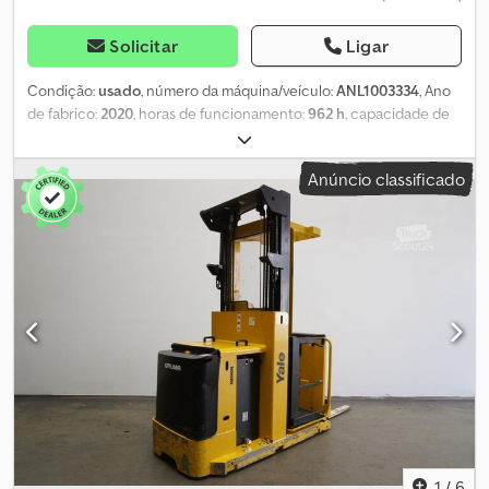
Solicitar
Ligar
Condição:
usado
, número da máquina/veículo:
ANL1003334
, Ano
de fabrico:
2020
, horas de funcionamento:
962 h
, capacidade de
carga:
2 000 kg
, altura de elevação:
1 574 mm
, elevação livre:
150
mm
, centro de carga:
600 mm
, tipo de mastro:
simplex
,
Anúncio classificado
capacidade da bateria:
375 Ah
, tensão da bateria:
24 V
, largura do
suporte de garfos:
560 mm
, comprimento do garfo:
1 150 mm
,
peso em vazio:
958 kg
, altura total:
1 320 mm
, comprimento total:
2 654 mm
, largura total:
790 mm
, combustível:
eletricidade
, -
Aquamatic com bateria - Conector do veículo REMA 160A - Troca
lateral da bateria com roletes - Curso inicial - Garfos com
comprimento de 560 a 1150 mm, 560 / 1150 / 55 mm - Suporte dos
garfos adequado para paletes tipo gaiola - Sistema de descida
suave (SoftLanding) - Proteção do mastro: policarbonato -
Suporte com prancheta - Coluna de direção com ajuste de altura
- Controlo de acesso: interruptor de chave - Deslocamento
gradual para frente e para trás Crsdpfx Ahjzk R Anj Rsf -
Velocidade de deslocamento com o garfo abaixado: 10 km/h - LSP
0.6 Ref: ANL1003334
1
/
6