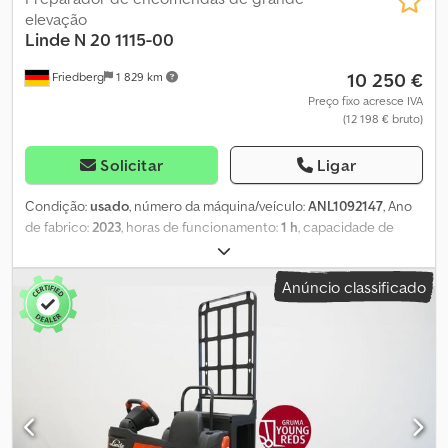
elevação
Linde
N 20 1115-00
10 250 €
Friedberg
1 829 km
Preço fixo acresce IVA
(12 198 € bruto)
Solicitar
Ligar
Condição:
usado
, número da máquina/veículo:
ANL1092147
, Ano
de fabrico:
2023
, horas de funcionamento:
1 h
, capacidade de
carga:
2 000 kg
, centro de carga:
600 mm
, capacidade da bateria:
620 Ah
, tensão da bateria:
24 V
, largura do suporte de garfos:
520
Anúncio classificado
mm
, comprimento do garfo:
1 150 mm
, peso em vazio:
1 175 kg
,
comprimento total:
2 600 mm
, largura total:
790 mm
, combustível:
eletricidade
, - Aquamatic a bateria - Tomada de veículo MRC
160A - Troca lateral de bateria com rolos - Execução dos garfos
520 - 1150 mm, 520 / 1150 / 188 mm - Grade de proteção de carga:
1200 mm acima do solo - Limitador de velocidade: 12 km/h -
Coluna de direção ajustável em altura - Controle de acesso:
chave de ignição - Protetor de pés frontal - Posto de trabalho