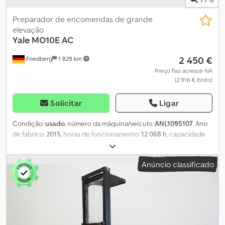
Preparador de encomendas de grande
elevação
Yale
MO10E AC
2 450 €
Friedberg
1 829 km
Preço fixo acresce IVA
(2 916 € bruto)
Solicitar
Ligar
Condição:
usado
, número da máquina/veículo:
ANL1095107
, Ano
de fabrico:
2015
, horas de funcionamento:
12 068 h
, capacidade
de carga:
1 000 kg
, altura de elevação:
4 180 mm
, elevação livre:
710 mm
, centro de carga:
600 mm
, tipo de mastro:
simplex
,
Anúncio classificado
capacidade da bateria:
620 Ah
, tensão da bateria:
24 V
, largura do
suporte de garfos:
800 mm
, comprimento do garfo:
800 mm
, peso
em vazio:
2 603 kg
, altura total:
2 480 mm
, comprimento total:
1 900 mm
, largura total:
950 mm
, combustível:
eletricidade
, -
Sistema Aquamatic e circulação de eletrólito em bateria -
Conector de veículo REMA 320A - Substituição lateral da bateria