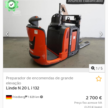
Anúncio classificado
2 400 mm
, peso em vazio:
1 250 kg
, comprimento total:
3 850 mm
,
largura total:
790 mm
, combustível:
eletricidade
, - Aquamatic a
bateria - Conector de veículo REMA 160A - Troca lateral de
bateria com rolos - Execução dos garfos: 520 - 2400 - 188 mm -
Grade de proteção de carga: 2100 mm acima do solo - Limitador
de velocidade: 12 km/h - Coluna de direção regulável em altura -
Controle de acesso: chave de ignição - Protetor frontal de pés -
Almofada para joelhos - Roda de apoio simples - Velocidade de
condução 12 km/h - Posto de trabalho totalmente amortecido -
Troca lateral - 4PzS - Alta - Avanço por impulso apenas para frente
Crodezchc Rjpfx Ah Rof - Grade de proteção de carga - h = 2100
mm - Guiador regulável em altura - Documentação técnica DE - -
MÁQUINA DE ESTOQUE NOVA - - LSP 0.6 Ref: ANL1091740
1
/
5
Preparador de encomendas de grande
elevação
Linde
N 20 L i 132
2 700 €
Friedberg
1 829 km
Preço fixo acresce IVA
(3 213 € bruto)