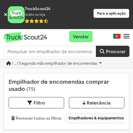
TruckScout24
Para a aplicação
Grátis na loja
Vender
Procurar
/ ... / Segunda mão empilhador de encomendas
Empilhador de encomendas comprar
usado
(75)
Filtro
Relevância
Empilhadores & equipamentos de 
Remover todos os filtros