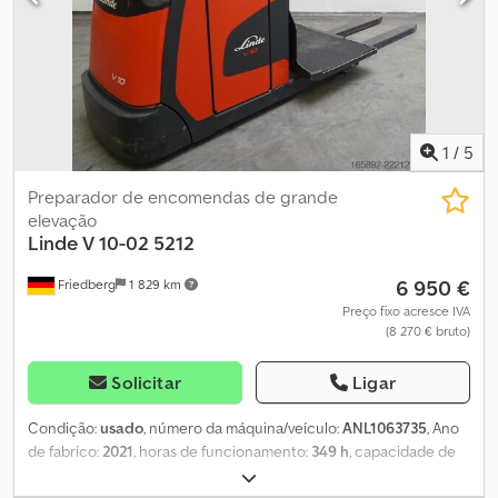
elevação 2800 mm - Movimentação livre - Largura da plataforma
1100 mm - Largura do chassi 790 mm - LSP 0,6
1
/
5
Preparador de encomendas de grande
elevação
Linde
V 10-02 5212
6 950 €
Friedberg
1 829 km
Preço fixo acresce IVA
(8 270 € bruto)
Solicitar
Ligar
Condição:
usado
, número da máquina/veículo:
ANL1063735
, Ano
de fabrico:
2021
, horas de funcionamento:
349 h
, capacidade de
carga:
1 000 kg
, altura de elevação:
1 065 mm
, centro de carga: