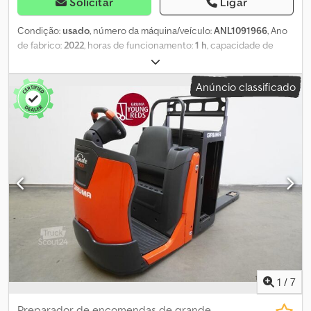
Solicitar
Ligar
Condição:
usado
, número da máquina/veículo:
ANL1091966
, Ano
de fabrico:
2022
, horas de funcionamento:
1 h
, capacidade de
carga:
2 500 kg
, centro de carga:
600 mm
, capacidade da bateria:
620 Ah
, tensão da bateria:
24 V
, largura do suporte de garfos:
520
Anúncio classificado
mm
, comprimento do garfo:
2 400 mm
, combustível:
eletricidade
,
- Aquamatic a bateria - Conector de veículo MRC 160A - Troca
lateral de bateria com rolos - Garfos: 520 - 2400 - 188 mm - Grade
de proteção de carga: 1200 mm acima do solo - Limitador de
velocidade: 12 km/h - Coluna de direção ajustável em altura -
Proteção frontal para os pés - Roda de apoio simples -
Deslocamento lento lateral no chassi apenas para frente Codpfx
Asyaicyeh Rorf - Posto de operação totalmente suspenso -
Almofada para joelhos - Volante ajustável em altura - Grade de
proteção de carga - h=1200 mm - Documentação técnica em
alemão - NOVO - Máquina de estoque - - LSP 0.6 Ref: ANL1091966
1
/
7
Preparador de encomendas de grande