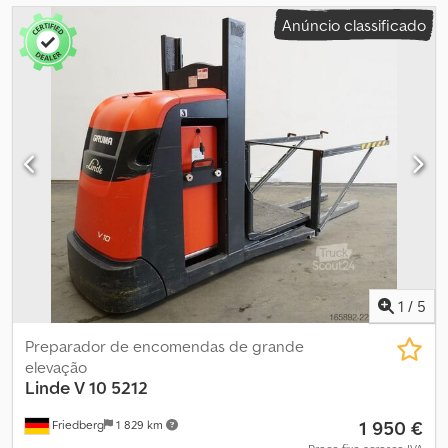
Anúncio classificado
1
/
5
Preparador de encomendas de grande
elevação
Linde
V 10 5212
1 950 €
Friedberg
1 829 km