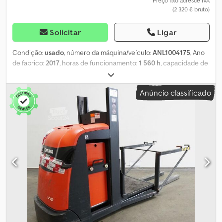
Preço fixo acresce IVA
(2 320 € bruto)
Solicitar
Ligar
Condição:
usado
, número da máquina/veículo:
ANL1004175
, Ano
de fabrico:
2017
, horas de funcionamento:
1 560 h
, capacidade de
carga:
600 kg
, altura de elevação:
1 000 mm
, centro de carga:
600
mm
, tipo de mastro:
simplex
, capacidade da bateria:
465 Ah
,
Anúncio classificado
tensão da bateria:
24 V
, largura do suporte de garfos:
560 mm
,
comprimento do garfo:
1 150 mm
, peso em vazio:
1 575 kg
, altura
total:
1 620 mm
, comprimento total:
2 555 mm
, largura total:
1 015
mm
, combustível:
eletricidade
, - Aquamatic a bateria Cedpfx Aezr
R S Ejh Rsrf - Conector de veículo REMA 160A - Troca lateral de
bateria com rolos - Execução dos garfos 560 - 1150 mm - Controle
de acesso: LFM-RFID - ac: controlo de acesso RFID Dual - dt:
deteção de colisão - Equipamento básico autopropelido - GT
b5=560 mm sem elevação adicional - h3=1000 - h1=1620 -
h28=2800 mm - Display LED - LSP 0,6 Ref: ANL1004175