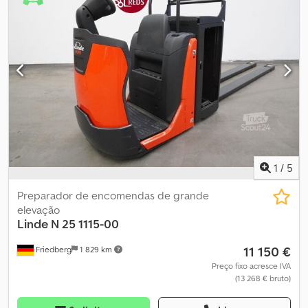
eletricidade
, - Aquamatic a bateria - Conector de veículo REMA
160A - Troca lateral de bateria com rolos - Conversor de tensão -
Execução dos garfos 520 - 1150 mm - Sistema de iluminação com
luzes de posição e circulação, luzes de travão e piscas (LED) -
Suporte com prancheta - Coluna de direção ajustável em altura
Cedpfxezmkf Ij Ah Rerf - Controle de acesso: interruptor com
chave - Condução por toque à direita e à esquerda - LSP 0.6
1
/
5
Preparador de encomendas de grande
elevação
Linde
N 25 1115-00
11 150 €
Friedberg
1 829 km
Preço fixo acresce IVA
(13 268 € bruto)