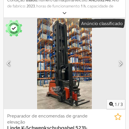
de fabrico:
2023
, horas de funcionamento:
1 h
, capacidade de
carga:
2 000 kg
, centro de carga:
600 mm
, capacidade da bateria:
620 Ah
, tensão da bateria:
24 V
, largura do suporte de garfos:
520
Anúncio classificado
mm
, comprimento do garfo:
1 150 mm
, peso em vazio:
1 175 kg
,
comprimento total:
2 600 mm
, largura total:
790 mm
, combustível:
eletricidade
, - Aquamatic a bateria - Ficha de veículo MRC 160A -
Troca lateral de bateria com roletes - Dimensão dos garfos 520 -
1150 mm, 520 / 1150 / 188 mm - Grade protetora da carga: 1200 mm
acima do solo - Limitador de velocidade: 12 km/h - Coluna de
direção ajustável em altura - Controle de acesso: chave de
ignição - Barra de proteção para os pés na frente - Posto de
trabalho totalmente suspenso - Almofada para os joelhos - Chassi
intercambiável - Deslocamento gradual somente para frente -
Troca lateral - 4PzS - alto - Preparação para baterias de gel
Crodezifwwspfx Ah Rjf - Grade protetora de carga - h=1200 mm -
Direção ajustável em altura - Roda de apoio simples - LSP 0.6
1
/
3
Preparador de encomendas de grande
elevação
Linde
K-Schwenkschubgabel 5231-