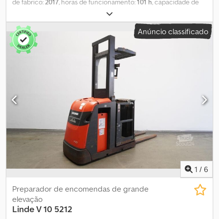
de fabrico:
2017
, horas de funcionamento:
101 h
, capacidade de
carga:
1 000 kg
, altura de elevação:
2 710 mm
, centro de carga:
600 mm
, tipo de mastro:
simplex
, capacidade da bateria:
500 Ah
,
Anúncio classificado
tensão da bateria:
24 V
, largura do suporte de garfos:
560 mm
,
comprimento do garfo:
800 mm
, peso em vazio:
2 000 kg
, altura
total:
2 530 mm
, comprimento total:
1 670 mm
, largura total:
1 200
mm
, combustível:
eletricidade
, - Aquamatic a bateria - Troca
lateral de bateria com rolos - Outros, 560 / 800 mm - Estrutura de
aço - Proteção do mastro: policarbonato - Interruptor de chave -
Elevação principal 1910 mm Credjzq H Nkopfx Ah Ref - Elevação
adicional 800 mm - Altura de elevação e elevação adicional 2710
mm - Altura total de elevação 2775 mm - Altura da cabine do
operador 2110 mm - Altura de pega 3710 mm - Altura estendida
4170 mm - Largura 1200 mm - Controle com volante do lado do
mastro - Limitadores de inclinação - LSP 0.6
1
/
6
Preparador de encomendas de grande
elevação
Linde
V 10 5212