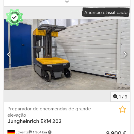
carga:
1 000 kg
, altura de elevação:
2 775 mm
, elevação livre:
800
mm
, centro de carga:
600 mm
, tipo de mastro:
simplex
,
Anúncio classificado
capacidade da bateria:
465 Ah
, tensão da bateria:
24 V
, largura do
suporte de garfos:
560 mm
, comprimento do garfo:
1 150 mm
,
peso em vazio:
1 836 kg
, altura total:
2 530 mm
, comprimento total:
2 830 mm
, largura total:
800 mm
, combustível:
eletricidade
, -
Aquamatic a bateria Cedpfx Ahszkm Ias Rjrf - Conector de veículo
REMA 160A - Troca lateral de bateria com rolos - Porta-garfo -
Estrutura de aço - Proteção do mastro: policarbonato - Controle
de acesso: LFM-RFID - Sistema de retenção: mecânico com
liberação elétrica de condução - Elevação principal: 1910 mm -
Elevação principal + auxiliar: 2710 mm - Elevação total: 2775 mm -
Altura do posto do operador: 2110 mm - Altura de pega: 3710 mm -
Estendido: 4170 mm - Largura: 800 mm - Movimentação livre -
Interruptor de avanço lateral - Altura de pega: 3710 mm - LSP 0.6
1
/
9
Preparador de encomendas de grande
elevação
Jungheinrich
EKM 202
9 900 €
Eckental
1 904 km