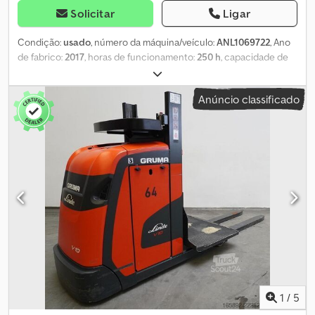
Solicitar
Ligar
Condição:
usado
, número da máquina/veículo:
ANL1069722
, Ano
de fabrico:
2017
, horas de funcionamento:
250 h
, capacidade de
carga:
800 kg
, altura de elevação:
2 710 mm
, centro de carga:
600
mm
, tipo de mastro:
simplex
, capacidade da bateria:
500 Ah
,
Anúncio classificado
tensão da bateria:
24 V
, largura do suporte de garfos:
560 mm
,
comprimento do garfo:
1 200 mm
, peso em vazio:
1 954 kg
, altura
total:
2 530 mm
, comprimento total:
1 670 mm
, largura total:
1 200
mm
, combustível:
eletricidade
, - Aquamatic a bateria - Conector
de veículo REMA 160A - Troca lateral de bateria com rolos -
Diversos, 560 / 1200 mm - Porta-garfos - Estrutura de aço -
Proteção do mastro: policarbonato - Controle de acesso: chave
de ignição - Sistema de retenção: mecânico com liberação de
deslocamento elétrica - Chave de ignição, elevação principal
1910 mm Cedpfx Ahjzhpv Ij Rjrf - Elevação adicional 800 mm -
Altura de elevação com adicional 2710 mm - Altura total de
elevação 2775 mm - Altura do posto do operador 2110 mm - Altura
de preensão 3710 mm - Altura estendida 4170 mm - Largura 1200
mm - Função de operação com volante no lado do mastro -
1
/
5
Limitadores de inclinação - Totalmente manobrável - Altura de