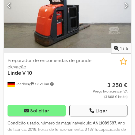
com roletes - Suporte para garfos - Estrutura de aço - Luz de
sinalização - Proteção do mastro: policarbonato Csdpfx Ajzk R
Ahsh Rorf - Controlo de acesso: interruptor de chave - Sistema
de retenção: mecânico com libertação elétrica para o
movimento - Controlo com alavanca única - Indicador de altura
de elevação, apenas para o curso principal - Curso principal: 3470
mm - Curso auxiliar: 710 mm - Curso total: 4180 mm - Altura em
posição de repouso: 3720 mm - Conector USB: 2x - Altura de
1
/
5
alcance: 4520 mm - LSP 0.6 Ref: ANL1095107
Preparador de encomendas de grande
elevação
Linde
V 10
3 250 €
Friedberg
1 829 km
Preço fixo acresce IVA
(3 868 € bruto)
Solicitar
Ligar
Condição:
usado
, número da máquina/veículo:
ANL1089597
, Ano
de fabrico:
2018
, horas de funcionamento:
3 137 h
, capacidade de