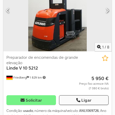
560 - 1150 mm - Controle de acesso: LFM-RFID - Proteção de
carga lateral dir./esq. - Equipamento básico com movimentação
livre - Sem guia forçada - Movimentação livre - Sem
reconhecimento de corredor - Altura de agarramento 2800 mm
Crjdpjzr R Sxjfx Ah Rjf - LSP 0.6
1
/
8
Preparador de encomendas de grande
elevação
Linde
V 10 5212
5 950 €
Friedberg
1 829 km
Preço fixo acresce IVA
(7 080 € bruto)
Solicitar
Ligar
Condição:
usado
, número da máquina/veículo:
ANL1069726
, Ano