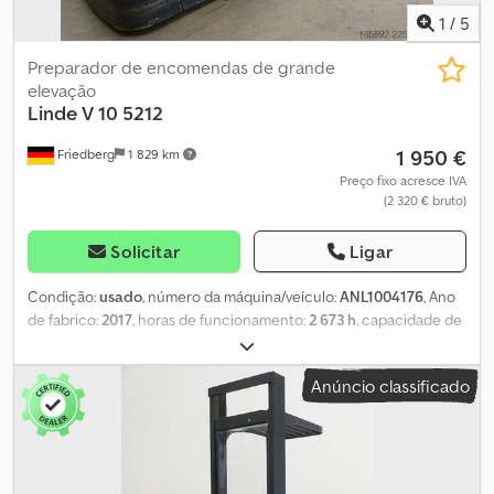
1
/
5
Preparador de encomendas de grande
elevação
Linde
V 10 5212
1 950 €
Friedberg
1 829 km
Preço fixo acresce IVA
(2 320 € bruto)
Solicitar
Ligar
Condição:
usado
, número da máquina/veículo:
ANL1004176
, Ano
de fabrico:
2017
, horas de funcionamento:
2 673 h
, capacidade de
carga:
600 kg
, altura de elevação:
1 000 mm
, centro de carga:
600
mm
, tipo de mastro:
simplex
, capacidade da bateria:
465 Ah
,
Anúncio classificado
tensão da bateria:
24 V
, largura do suporte de garfos:
560 mm
,
comprimento do garfo:
1 150 mm
, peso em vazio:
1 575 kg
, altura
total:
1 620 mm
, comprimento total:
2 555 mm
, largura total:
1 015
mm
, combustível:
eletricidade
, - Aquamatic a bateria - Conector
veicular REMA 160A - Troca lateral de bateria com roletes - Garfos