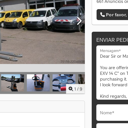
661 Anúncios on
Por favor,
ENVIAR PED
Mensagem*
1
/
9
Nome*