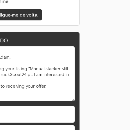
line
 ligue-me de volta.
IDO