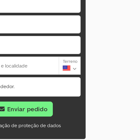
Terreno
 e localidade
ndedor.
Enviar pedido
ação de proteção de dados