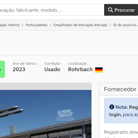
Procurar
ção interna
Porta-paletes
Empilhador de elevação elevada
ID do anúncio:
Ano de fabrico
Condição
Localização
2023
Usado
Rohrbach
o
Fornecedor
Nota:
Reg
login,
para ac
Registrado des