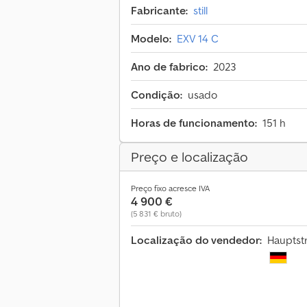
Fabricante:
still
Modelo:
EXV 14 C
Ano de fabrico:
2023
Condição:
usado
Horas de funcionamento:
151 h
Preço e localização
Preço fixo acresce IVA
4 900 €
(5 831 € bruto)
Localização do vendedor:
Hauptst