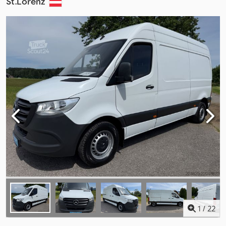
St.Lorenz
1
/
22