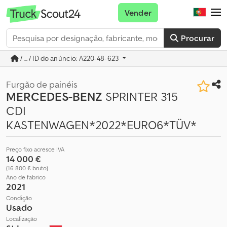
Vender
Procurar
/ ... / ID do anúncio: A220-48-623
Furgão de painéis
MERCEDES-BENZ
SPRINTER 315
CDI
KASTENWAGEN*2022*EURO6*TÜV*
Preço fixo acresce IVA
14 000 €
(16 800 € bruto)
Ano de fabrico
2021
Condição
Usado
Localização