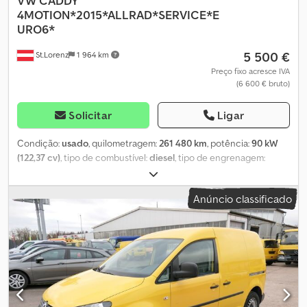
VW
CADDY
4MOTION*2015*ALLRAD*SERVICE*E
URO6*
5 500 €
St.Lorenz
1 964 km
Preço fixo acresce IVA
(6 600 € bruto)
Solicitar
Ligar
Condição:
usado
, quilometragem:
261 480 km
, potência:
90 kW
(122,37 cv)
, tipo de combustível:
diesel
, tipo de engrenagem:
mecânico
, primeira matrícula:
10/2015
, próxima inspeção (TÜV):
10/2025
, classe de emissão:
Euro 6
, cor:
vermelho
, número de
Anúncio classificado
lugares:
5
, Equipamento:
ABS, ar condicionado, fecho
centralizado, filtro de partículas, programa eletrónico de
estabilidade (ESP), sistema imobilizador, tração integral
, *
Volkswagen Caddy Allrad * Peso próprio: 1.701 kg - Peso bruto
total: 2.415 kg * Distância entre eixos: 3.006 mm - Capacidade de
reboque: 1.450 kg * Todas as informações sem garantia * Sujeito a
erros e venda prévia * Número interno: 98 Equipamentos
opcionais: Sistema de áudio Composition Media (tela sensível ao