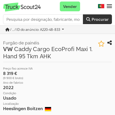
Vender
Procurar
/ ... / ID do anúncio: A220-48-833
Furgão de painéis
VW
Caddy Cargo EcoProfi Maxi 1.
Hand 95 Tkm AHK
Preço fixo acresce IVA
8 319 €
(9 900 € bruto)
Ano de fabrico
2022
Condição
Usado
Localização
Heeslingen Boitzen