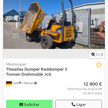
1
/
3
Minidumper
Thwaites
Dumper Raddumper 3
Tonnen Drehmulde Jcb
12 900 €
Fürth
1 760 km
EXW Preço fixo acresce IVA
(15 351 € bruto)
Solicitar
Ligar