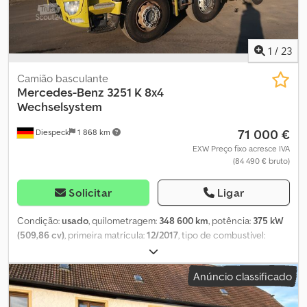
1
/
23
Camião basculante
Mercedes-Benz
3251 K 8x4
Wechselsystem
71 000 €
Diespeck
1 868 km
EXW Preço fixo acresce IVA
(84 490 € bruto)
Solicitar
Ligar
Condição:
usado
, quilometragem:
348 600 km
, potência:
375 kW
(509,86 cv)
, primeira matrícula:
12/2017
, tipo de combustível:
diesel
, peso em vazio:
14 500 kg
, peso total:
32 000 kg
, tamanho
do pneu:
315/80 R22,5
, configuração de eixo:
8x4
, travões:
Anúncio classificado
retardador
, cor:
amarelo
, tipo de engrenagem:
automático
,
suspensão:
aço-ar
, Equipamento:
ABS, acoplamento de
reboque, aquecedor estacionário, baixo nível de ruído,