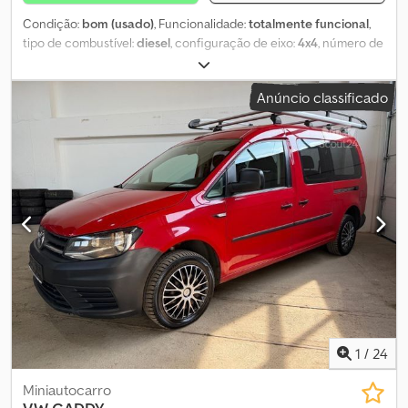
Condição:
bom (usado)
, Funcionalidade:
totalmente funcional
,
tipo de combustível:
diesel
, configuração de eixo:
4x4
, número de
lugares:
1
, Ano de fabrico:
2013
, horas de funcionamento:
2 000 h
,
Equipamento:
acoplamento de reboque, tração integral
,
Anúncio classificado
Thwaites Dumper Tipo: Mach Dcjdpfx Asr H Df Ssm Sjk Ano de
fabricação: 2013 Aprox. 2.000 horas Capacidade: 3 toneladas
Caçamba giratória Venda exclusiva para empresas e exportação.
Sujeito a venda prévia e possíveis erros. O preço anunciado
refere-se ao valor líquido.
1
/
24
Miniautocarro