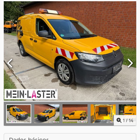
1
/
14
Dados básicos