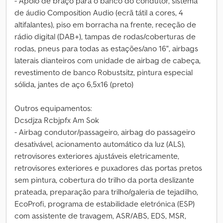
- Apoio de braço para o banco do condutor, sistema
de áudio Composition Audio (ecrã tátil a cores, 4
altifalantes), piso em borracha na frente, receção de
rádio digital (DAB+), tampas de rodas/coberturas de
rodas, pneus para todas as estações/ano 16", airbags
laterais dianteiros com unidade de airbag de cabeça,
revestimento de banco Robustsitz, pintura especial
sólida, jantes de aço 6,5x16 (preto)
Outros equipamentos:
Dcsdjza Rcbjpfx Am Sok
- Airbag condutor/passageiro, airbag do passageiro
desativável, acionamento automático da luz (ALS),
retrovisores exteriores ajustáveis eletricamente,
retrovisores exteriores e puxadores das portas pretos
sem pintura, cobertura do trilho da porta deslizante
prateada, preparação para trilho/galeria de tejadilho,
EcoProfi, programa de estabilidade eletrónica (ESP)
com assistente de travagem, ASR/ABS, EDS, MSR,