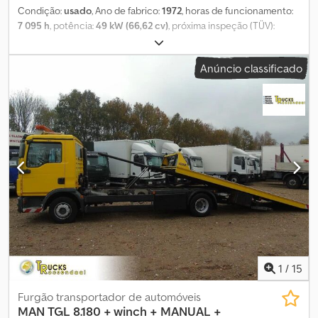
Condição:
usado
, Ano de fabrico:
1972
, horas de funcionamento:
7 095 h
, potência:
49 kW (66,62 cv)
, próxima inspeção (TÜV):
08/2024
, Equipamento:
engate frontal
, SN 206 Trator IHC 72194
AS Pneus: 9.5/9-24 e 16.9/14-30 Dcedsu Ddtuepfx Am Sek
Anúncio classificado
Potência: 49 kW Peso em vazio: 2.895 kg
1
/
15
Furgão transportador de automóveis
MAN
TGL 8.180 + winch + MANUAL +