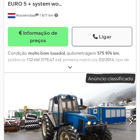
EURO 5 + system wo...
Roosendaal
1 671 km
Informação de
Ligar
preços
Condição:
muito bom (usado)
, quilometragem:
575 974 km
,
potência:
132 kW (179,47 cv)
, primeira matrícula:
02/2014
, tipo de
combustível:
diesel
, combustível:
diesel
, cor:
outro
, cabina do
condutor:
cabina diurna
, tipo de engrenagem:
mecânico
, classe
Anúncio classificado
de emissão:
Euro 5
, Ano de fabrico:
2014
, = Outras opções e
acessórios = - Tomada de força = Observações =
WMAN13ZZ4EY312503 = Mais informações = Estado técnico: muito
bom Estado visual: muito bom Preço: Sob consulta Placa de
matrícula: 2DAA498 Dedjymrtnepfx Am Sock = Informações da
empresa = Se tiver alguma dúvida ou sugestão, não hesite em
contactar-nos. Garantimos resposta em até 8 horas. Os preços
são sem IVA. Nenhum direito pode ser derivado das informações
fornecidas. Telefone do escritório: MOB: Neerlandês - Inglês -
Alemão - Francês - Espanhol - Italiano (Disponível no WhatsApp e