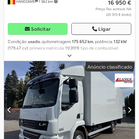
16 950 €
HANDZAME
1 562 km
Preço fixo acresce IVA
(20 510 € bruto)
Solicitar
Ligar
Condição:
usado
, quilometragem:
175 652 km
, potência:
132 kW
(179,47 cv)
, primeira matrícula:
11/2019
, tipo de combustível:
diesel
, tamanho do pneu:
235/65/16c
, configuração de eixo:
4x2
,
distância entre eixos:
4 500 mm
, combustível:
diesel
, Emissões de
Anúncio classificado
CO₂:
161 g/km
, cor:
branco
, tipo de engrenagem:
mecânico
,
número de velocidades:
6
, classe de emissão:
Euro 6
, suspensão:
aço
, comprimento do espaço de carga:
4 300 mm
, largura do
espaço de carga:
2 130 mm
, altura do espaço de carga:
2 230 mm
,
Ano de fabrico:
2019
, Equipamento:
ar condicionado, plataforma
elevatória traseira, regulação eléctrica dos vidros, sistema de
navegação, spoiler
, Informações técnicas Número de cilindros: 4
Cilindrada do motor: 1.968 cc Tamanho dos pneus: 235/65/16c
Suspensão: de feixe de molas Tração: por roda Dedpfxev D Ng As
Acyjck Pesos Peso em vazio: 2.874 kg Carga útil: 626 kg Peso
bruto: 3.500 kg Funcional Plataforma elevatória: D HOLLANDIA,