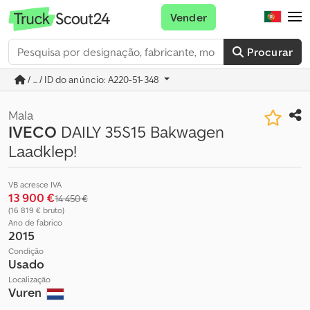
Vender
Procurar
/ ... / ID do anúncio: A220-51-348
Mala
IVECO
DAILY 35S15 Bakwagen
Laadklep!
VB acresce IVA
13 900 €
14 450 €
(16 819 € bruto)
Ano de fabrico
2015
Condição
Usado
Localização
Vuren