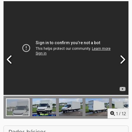
1
/
12
Dados básicos