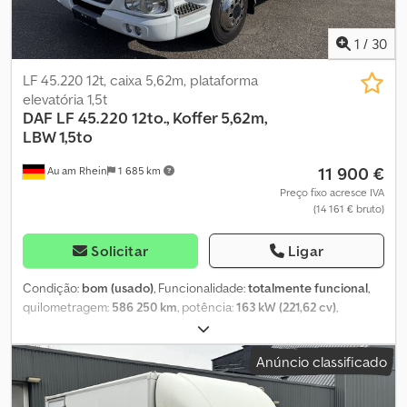
tampa traseira Marca da carroçaria: ALUVAN = Outras opções e
acessórios = - Spoiler de teto
1
/
30
LF 45.220 12t, caixa 5,62m, plataforma
elevatória 1,5t
DAF
LF 45.220 12to., Koffer 5,62m,
LBW 1,5to
11 900 €
Au am Rhein
1 685 km
Preço fixo acresce IVA
(14 161 € bruto)
Solicitar
Ligar
Condição:
bom (usado)
, Funcionalidade:
totalmente funcional
,
quilometragem:
586 250 km
, potência:
163 kW (221,62 cv)
,
primeira matrícula:
09/2012
, tipo de combustível:
diesel
, peso
total:
11 990 kg
, configuração de eixo:
4x2
, combustível:
diesel
,
Anúncio classificado
travões:
travão de motor
, cor:
branco
, tipo de engrenagem:
mecânico
, classe de emissão:
Euro 5
, suspensão:
aço-ar
,
comprimento do espaço de carga:
5 620 mm
, largura do espaço