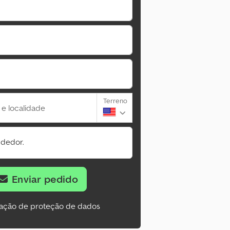
Terreno
 e localidade
ndedor.
Enviar pedido
ação de proteção de dados