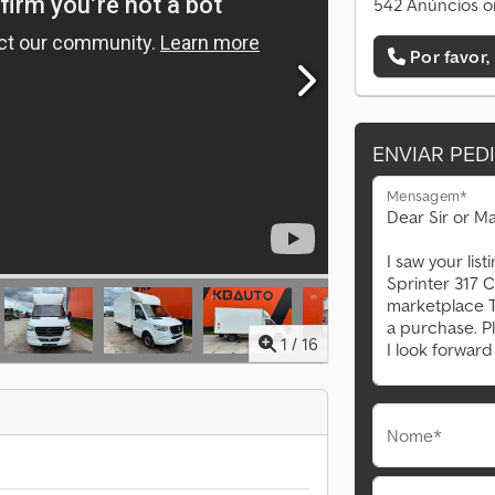
542 Anúncios o
Por favor,
ENVIAR PED
Mensagem*
1
/
16
Nome*