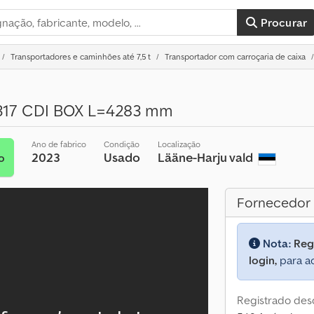
Procurar
Transportadores e caminhões até 7,5 t
Transportador com carroçaria de caixa
 317 CDI BOX L=4283 mm
Ano de fabrico
Condição
Localização
2023
Usado
Lääne-Harju vald
o
Fornecedor
Nota:
Reg
login,
para ac
Registrado des