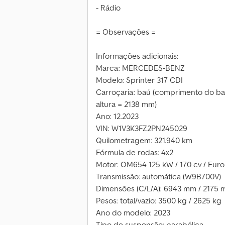
- Rádio
= Observações =
Informações adicionais:
Marca: MERCEDES-BENZ
Modelo: Sprinter 317 CDI
Carroçaria: baú (comprimento do ba
altura = 2138 mm)
Ano: 12.2023
VIN: W1V3K3FZ2PN245029
Quilometragem: 321.940 km
Fórmula de rodas: 4x2
Motor: OM654 125 kW / 170 cv / Euro
Transmissão: automática (W9B700V)
Dimensões (C/L/A): 6943 mm / 2175
Pesos: total/vazio: 3500 kg / 2625 kg
Ano do modelo: 2023
Tipo de suspensão: parabólica