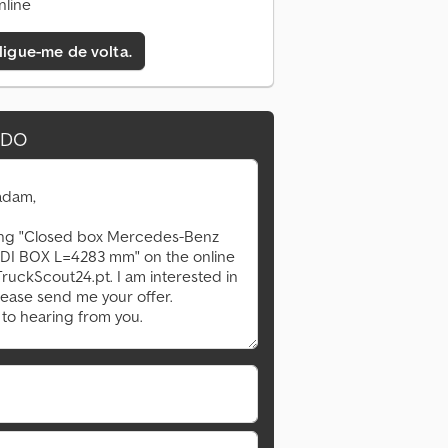
nline
 ligue-me de volta.
IDO