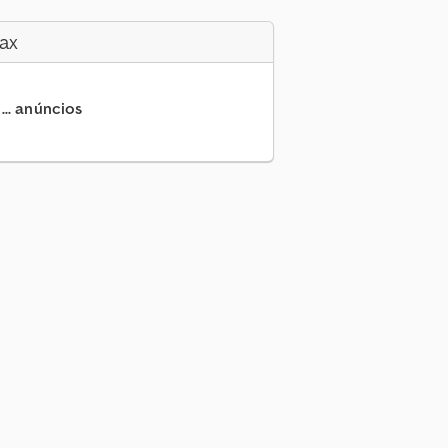
ax
... anúncios