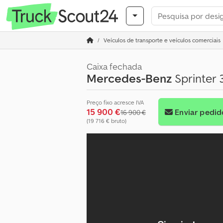
Veículos de transporte e veículos comerciais
Caixa fechada
Mercedes-Benz
Sprinter
Preço fixo acresce IVA
15 900 €
Enviar pedid
16 900 €
(19 716 € bruto)