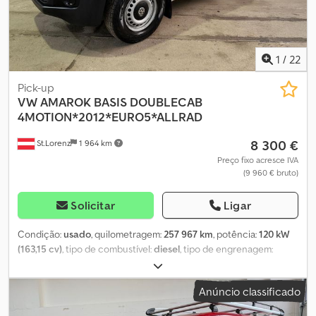
1
/
22
Pick-up
VW
AMAROK BASIS DOUBLECAB
4MOTION*2012*EURO5*ALLRAD
8 300 €
St.Lorenz
1 964 km
Preço fixo acresce IVA
(9 960 € bruto)
Solicitar
Ligar
Condição:
usado
, quilometragem:
257 967 km
, potência:
120 kW
(163,15 cv)
, tipo de combustível:
diesel
, tipo de engrenagem:
mecânico
, primeira matrícula:
06/2012
, próxima inspeção (TÜV):
06/2025
, classe de emissão:
Euro 5
, cor:
branco
, número de
Anúncio classificado
lugares:
5
, Equipamento:
ABS, ar condicionado, filtro de
partículas, programa eletrónico de estabilidade (ESP), sistema