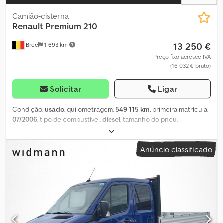
Camião-cisterna
Renault
Premium 210
13 250 €
Bree
1 693 km
Preço fixo acresce IVA
(16 032 € bruto)
Solicitar
Ligar
Condição:
usado
, quilometragem:
549 115 km
, primeira matrícula:
07/2006
, tipo de combustível:
diesel
, tamanho do pneu:
315/70R22.5
, estado dos pneus:
25 percentagem
, configuração
de eixo:
4x2
, distância entre eixos:
4 000 mm
, combustível:
diesel
,
Anúncio classificado
tipo de engrenagem:
mecânico
, número de velocidades:
8
, classe
de emissão:
Euro 3
, suspensão:
aço-ar
, comprimento total:
7 210
mm
, altura total:
3 000 mm
, volume do espaço de carga:
14 m³
,
comprimento do espaço de carga:
4 160 mm
, largura do espaço
de carga:
2 200 mm
, altura do espaço de carga:
1 400 mm
, Ano de
fabrico:
2006
, = Mais opções e acessórios = - Tacógrafo mecânico
Dcjdpfsv Hirkox Akbjk = Mais informações = Medida dos pneus: