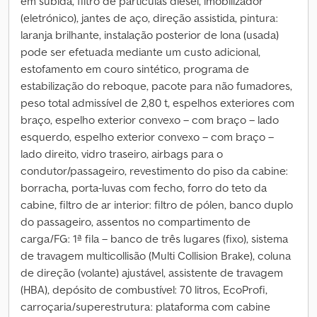
em subida, filtro de partículas diesel, imobilizador
(eletrónico), jantes de aço, direção assistida, pintura:
laranja brilhante, instalação posterior de lona (usada)
pode ser efetuada mediante um custo adicional,
estofamento em couro sintético, programa de
estabilização do reboque, pacote para não fumadores,
peso total admissível de 2,80 t, espelhos exteriores com
braço, espelho exterior convexo – com braço – lado
esquerdo, espelho exterior convexo – com braço –
lado direito, vidro traseiro, airbags para o
condutor/passageiro, revestimento do piso da cabine:
borracha, porta-luvas com fecho, forro do teto da
cabine, filtro de ar interior: filtro de pólen, banco duplo
do passageiro, assentos no compartimento de
carga/FG: 1ª fila – banco de três lugares (fixo), sistema
de travagem multicollisão (Multi Collision Brake), coluna
de direção (volante) ajustável, assistente de travagem
(HBA), depósito de combustível: 70 litros, EcoProfi,
carroçaria/superestrutura: plataforma com cabine