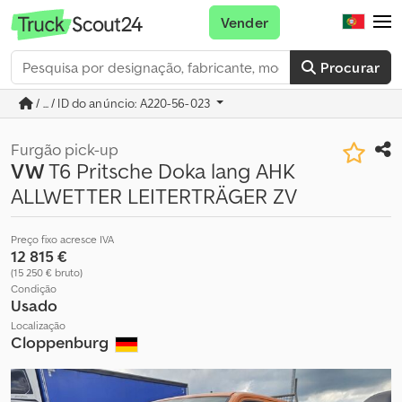
Vender
Procurar
/ ... / ID do anúncio: A220-56-023
Furgão pick-up
VW
T6 Pritsche Doka lang AHK
ALLWETTER LEITERTRÄGER ZV
Preço fixo acresce IVA
12 815 €
(15 250 € bruto)
Condição
Usado
Localização
Cloppenburg