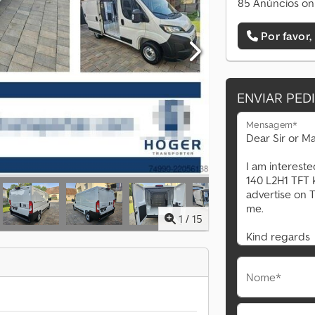
85 Anúncios on
Por favor,
ENVIAR PED
Mensagem*
1
/
15
Nome*