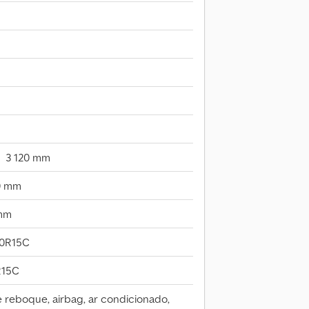
3 120 mm
0 mm
 mm
70R15C
R15C
 reboque, airbag, ar condicionado,