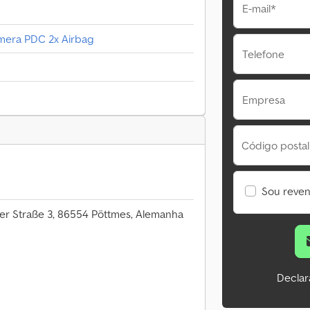
E-mail*
mera PDC 2x Airbag
Telefone
Empresa
Código postal
Sou reve
er Straße 3, 86554 Pöttmes, Alemanha
Declar