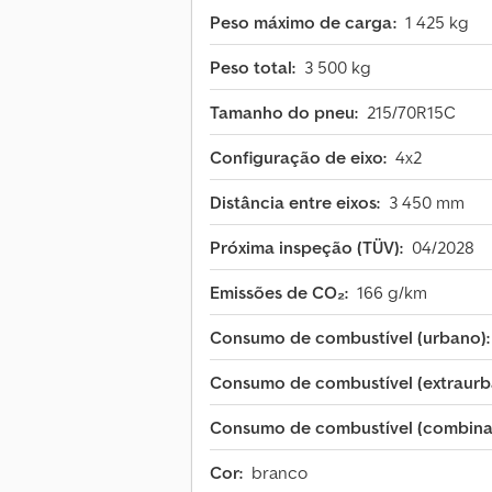
Peso máximo de carga:
1 425 kg
Peso total:
3 500 kg
Tamanho do pneu:
215/70R15C
Configuração de eixo:
4x2
Distância entre eixos:
3 450 mm
Próxima inspeção (TÜV):
04/2028
Emissões de CO₂:
166 g/km
Consumo de combustível (urbano):
Consumo de combustível (extraurb
Consumo de combustível (combina
Cor:
branco