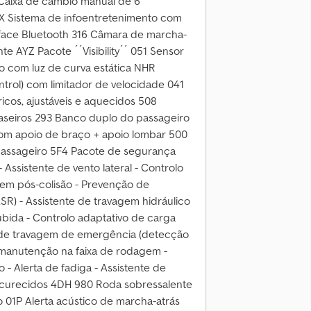
 Caixa de câmbio manual de 6
X Sistema de infoentretenimento com
erface Bluetooth 316 Câmara de marcha-
e AYZ Pacote ´´Visibility´´ 051 Sensor
ro com luz de curva estática NHR
trol) com limitador de velocidade 041
ricos, ajustáveis e aquecidos 508
aseiros 293 Banco duplo do passageiro
m apoio de braço + apoio lombar 500
passageiro 5F4 Pacote de segurança
- Assistente de vento lateral - Controlo
gem pós-colisão - Prevenção de
SR) - Assistente de travagem hidráulico
ubida - Controlo adaptativo de carga
te de travagem de emergência (detecção
e manutenção na faixa de rodagem -
 - Alerta de fadiga - Assistente de
escurecidos 4DH 980 Roda sobressalente
01P Alerta acústico de marcha-atrás