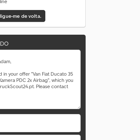
line
 ligue-me de volta.
IDO