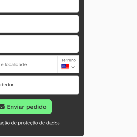
Terreno
 e localidade
ndedor.
Enviar pedido
ação de proteção de dados