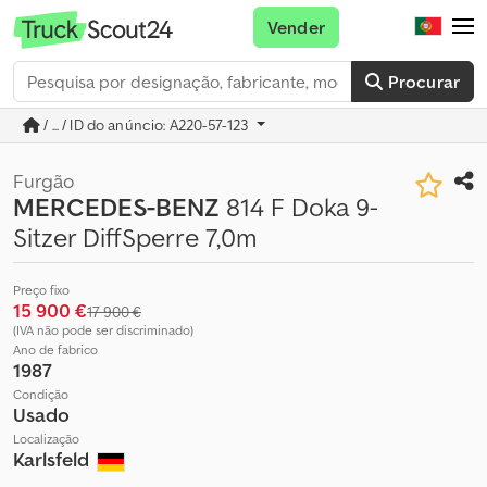
Vender
Procurar
/ ... / ID do anúncio: A220-57-123
Furgão
MERCEDES-BENZ
814 F Doka 9-
Sitzer DiffSperre 7,0m
Preço fixo
15 900 €
17 900 €
(IVA não pode ser discriminado)
Ano de fabrico
1987
Condição
Usado
Localização
Karlsfeld