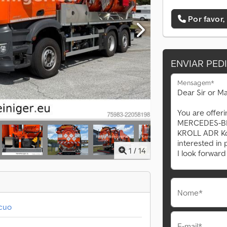
Por favor,
ENVIAR PED
Mensagem*
1
/
14
Nome*
ácuo
E-mail*