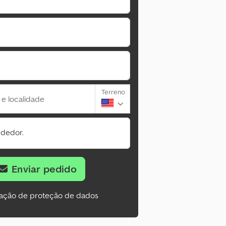
Terreno
 e localidade
ndedor.
Enviar pedido
ação de proteção de dados