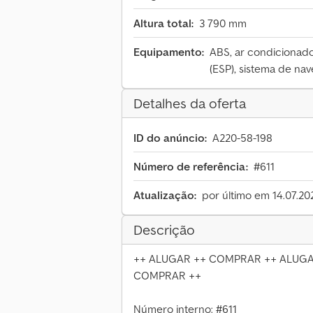
Altura total:
3 790 mm
Equipamento:
ABS, ar condicionado
(ESP), sistema de na
Detalhes da oferta
ID do anúncio:
A220-58-198
Número de referência:
#611
Atualização:
por último em 14.07.20
Descrição
++ ALUGAR ++ COMPRAR ++ ALUGA
COMPRAR ++
Número interno: #611