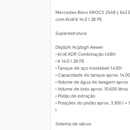
Mercedes-Benz AROCS 2548 L 6x2 
com Kroll K 14,0 / 28 PE
Superestrutura
Dkjdpfx Acjzbgh Aewer
• Kroll ADR Combinação L4BH
• K 14,0 / 28 PE
• Tanque de aço inoxidável 1.4301
• Capacidade do tanque aprox. 14.000
• Volume de água de lavagem aprox. 8
• Volume de lodo aprox. 10.600 litros
• Pistão de extração
• Posições do pistão aprox. 3.300 l + 10
l
Sistema de vácuo