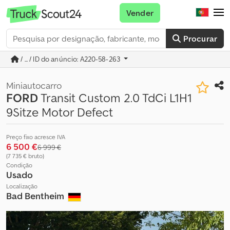
Vender
Procurar
/ ... / ID do anúncio: A220-58-263
Miniautocarro
FORD
Transit Custom 2.0 TdCi L1H1
9Sitze Motor Defect
Preço fixo acresce IVA
6 500 €
6 999 €
(7 735 € bruto)
Condição
Usado
Localização
Bad Bentheim