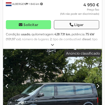
4 950 €
ALBERGEN
1 845 km
Preço fixo
(IVA não pode ser discriminado)
Solicitar
Ligar
Condição:
usado
, quilometragem:
428 731 km
, potência:
75 kW
(101,97 cv)
, número de lugares:
2
, tipo de combustível:
diesel
, tipo
de engrenagem:
mecânico
, cor:
preto
, primeira matrícula:
05/1999
, classe de emissão:
euro2
, número de proprietários
Anúncio classificado
anteriores:
1
, Ano de fabrico:
1999
, Equipamento:
acoplamento
de reboque, controlo de velocidade de cruzeiro, direção
assistida, faróis de nevoeiro, fecho centralizado, histórico
completo de manutenção
, = Opções e acessórios adicionais = -
Tomada de 12 volts - Vidros elétricos - Fecho centralizado com
controlo remoto - Faróis de nevoeiro - Rádio - Rádio com suporte
para MP3 = Mais informações = Informações gerais Número de
portas: 4 Ano do modelo: 2026 Informações técnicas Número de
cilindros: 5 Cilindrada do motor: 2.461 cc Transmissão: 5
velocidades, caixa manual Pesos Peso em vazio: 1.671 kg Carga útil:
1.009 kg Peso bruto: 2.680 kg Peso máximo de reboque: 1.820 kg