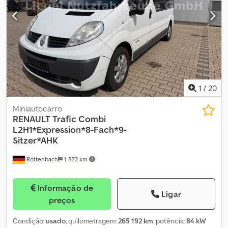
Claraboias danificadas - Depósito de água/recipiente - Fogão a
gás e pia - Frigorífico - WC - Água quente - Ar condicionado -
Aquecimento TRUMA - Engate anti-oscilação - Aprovação para
100 km/h - Toldo - Mover - Suporte para bicicletas Crjdpjthlugjfx
Aiqjf *Para danos, ver fotos Todas as informações sem garantia.
Financiamento da caravana desejada disponível conosco.
Tributação de diferença conforme § 25a UStG, IVA não dedutível.
1
/
20
Miniautocarro
RENAULT
Trafic Combi
L2H1*Expression*8-Fach*9-
Sitzer*AHK
Röttenbach
1 872 km
Informação de
Ligar
preços
Condição:
usado
, quilometragem:
265 192 km
, potência:
84 kW