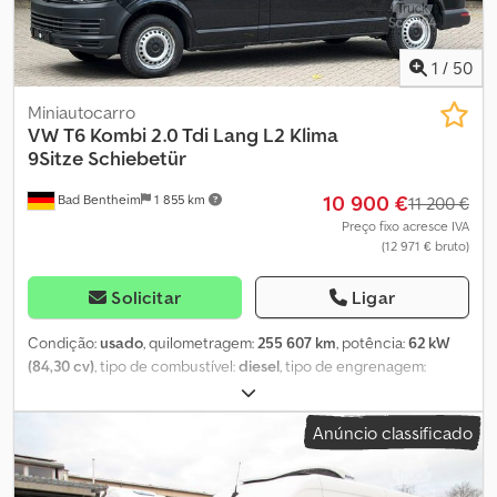
(700 kg sem travões) Interior Cor do interior: preto Estado
Número de chaves: 2 (1 controlo remoto) Cedpey Tk U Esfx Aiqsrf
Segurança do produto Fabricante: Dani Autobedrijven B.V.
1
/
50
Ootmarsumseweg 110 7665SE ALBERGEN, NL
Miniautocarro
VW
T6 Kombi 2.0 Tdi Lang L2 Klima
9Sitze Schiebetür
10 900 €
Bad Bentheim
1 855 km
11 200 €
Preço fixo acresce IVA
(12 971 € bruto)
Solicitar
Ligar
Condição:
usado
, quilometragem:
255 607 km
, potência:
62 kW
(84,30 cv)
, tipo de combustível:
diesel
, tipo de engrenagem:
mecânico
, primeira matrícula:
07/2016
, próxima inspeção (TÜV):
07/2028
, classe de emissão:
Euro 6
, cor:
preto
, número de lugares:
Anúncio classificado
9
, Equipamento:
ABS, ar condicionado, fecho centralizado, filtro
de partículas, programa eletrónico de estabilidade (ESP),
sistema imobilizador
, * 10.900 € (preço líquido) * Volkswagen T6