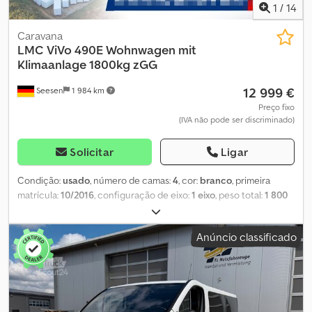
1
/
14
Caravana
LMC
ViVo 490E Wohnwagen mit
Klimaanlage 1800kg zGG
12 999 €
Seesen
1 984 km
Preço fixo
(IVA não pode ser discriminado)
Solicitar
Ligar
Condição:
usado
, número de camas:
4
, cor:
branco
, primeira
matrícula:
10/2016
, configuração de eixo:
1 eixo
, peso total:
1 800
kg
, Equipamento:
sofreu um acidente
, Caravana LMC ViVo 490E
muito elegante com ar condicionado SOMENTE ENQUANTO
Anúncio classificado
DURAR O ESTOQUE! SOMENTE NA NOSSA FILIAL EM SEESEN!
Primeiro registo: 10/2016 Peso bruto admissível: 1.800 kg Eixos: 1
Número de lugares para dormir: 4 Equipamento: - Cortinas no
interior - Muito bem conservada - Conjunto de assentos em U,
convertível em cama - 2 camas individuais, podem ser unidas -
Iluminação interior - Compartimentos de armazenamento -