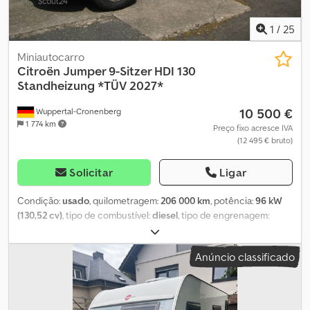
1
/
25
Miniautocarro
Citroën
Jumper 9-Sitzer HDI 130
Standheizung *TÜV 2027*
10 500 €
Wuppertal-Cronenberg
1 774 km
Preço fixo acresce IVA
(12 495 € bruto)
Solicitar
Ligar
Condição:
usado
, quilometragem:
206 000 km
, potência:
96 kW
(130,52 cv)
, tipo de combustível:
diesel
, tipo de engrenagem:
mecânico
, peso total:
3 000 kg
, primeira matrícula:
04/2016
,
próxima inspeção (TÜV):
02/2027
, classe de emissão:
Euro 6
, cor:
Anúncio classificado
branco
, número de lugares:
9
, Ano de fabrico:
2015
, comprimento
total:
4 963 mm
, largura total:
2 050 mm
, altura total:
2 254 mm
,
Equipamento:
ABS, aquecedor estacionário, ar condicionado,
fecho centralizado, programa eletrónico de estabilidade (ESP)
,