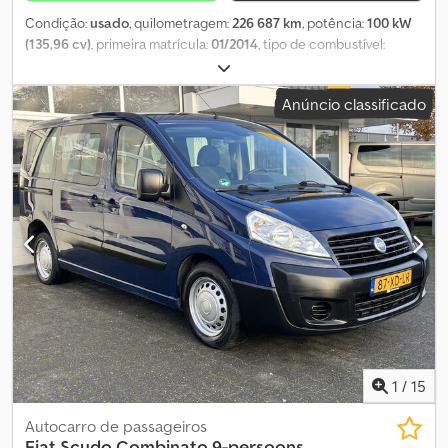
Condição:
usado
, quilometragem:
226 687 km
, potência:
100 kW
(135,96 cv)
, primeira matrícula:
01/2014
, tipo de combustível:
diesel
, peso total:
3 500 kg
, cor:
branco
, tipo de engrenagem:
mecânico
, classe de emissão:
Euro 5
, número de lugares:
3
,
Anúncio classificado
Equipamento:
ABS, fecho centralizado, filtro de partículas,
programa eletrónico de estabilidade (ESP), sistema de
navegação
, !!!!! O SISTEMA DE REFRIGERAÇÃO NÃO FUNCIONA !!!!!
3 lugares, direção assistida, airbag do condutor, caixa de 6
velocidades manual, conta-rotações, direção assistida, vidros
elétricos, computador de bordo, espelhos retrovisores elétricos,
apoio de braço central, Euro5, portas traseiras duplas, fecho
centralizado com comando à distância, veículo refrigerado
Kerstner, transporte de produtos frescos, etc. Erros e vendas
intermédias reservados. Venda apenas a profissionais e para
exportação. !!!! Fg-5429 !!!! Código da chave 107 !!!!! Para-brisa com
racha !!!!! Test-drive/inspeção possível na Dekra, Tüv ou VW !!!!!
POR CONTA DO CLIENTE !!!! Credpox Iai Iefx Aiqjf
1
/
15
Autocarro de passageiros
Fiat
Scudo Combinato 9-persoons