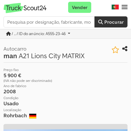
Vender
Procurar
/ ... / ID do anúncio: A555-23-46
Autocarro
man
A21 Lions City MATRIX
Preço fixo
5 900 €
(IVA não pode ser discriminado)
Ano de fabrico
2008
Condição
Usado
Localização
Rohrbach