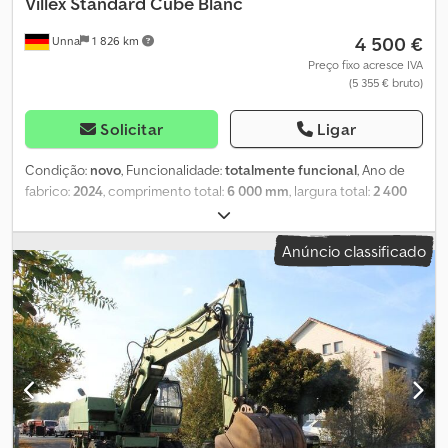
Villex
Standard Cube Blanc
4 500 €
Unna
1 826 km
Preço fixo acresce IVA
(5 355 € bruto)
Solicitar
Ligar
Condição:
novo
, Funcionalidade:
totalmente funcional
, Ano de
fabrico:
2024
, comprimento total:
6 000 mm
, largura total:
2 400
mm
, altura total:
2 600 mm
, Contentores em stock na imagem,
disponíveis para entrega imediata. Visitação e retirada possíveis.
Anúncio classificado
Nesta oferta, disponibilizamos contentores Villex Standard Cube
Blanc, que podem ser utilizados como contentores de escritório,
contentores sanitários, salas de aula modulares, contentores para
creche, contentores para refugiados, contentores habitacionais
ou contentores de obra. Dimensões: 6 x 2,4 x 2,6 m Entrega:
Disponível em todo o território nacional Características padrão:
Estado: Novo e montado Cor exterior: Branco + Preto (como nas
fotos) Paredes exteriores: 50 mm de espessura Área: 14,40 m²
Peso: 1000 kg 1x porta de entrada (205 cm x 105 cm) 2x janelas
(105 cm x 103 cm) → de folha simples, com vidro fixo e função de