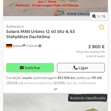
1
/
15
Autocarro
Solaris
MAN Urbino 12 40 Sitz-& 63
Stehplätze Dachklima
3 900 €
Sottrum
2 022 km
Preço fixo acresce IVA
(4 641 € bruto)
Solicitar
Ligar
Condição:
usado
, quilometragem:
853 906 km
, potência:
191 kW
(259,69 cv)
, primeira matrícula:
12/2005
, tipo de combustível:
diesel
, número de lugares:
40
, tipo de engrenagem:
automático
,
configuração de eixo:
4x2
, peso em vazio:
11 700 kg
, peso máximo
Anúncio classificado
de carga:
6 300 kg
, peso total:
18 000 kg
, classe de emissão:
Euro
4
, cor:
prateado
, travões:
retardador
, suspensão:
ar
, cabina do
condutor:
cabina diurna
, Equipamento:
ABS, aquecedor