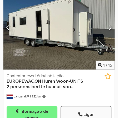
Fuchs 713; Lança articulada ajustável; Tração nas quatro rodas;
Pronta para uso imediato; Totalmente funcional; Mantemos
sempre uma grande seleção de veículos usados em estoque. Veja
mais da nossa oferta em nosso site. Oferta sem compromisso,
venda apenas para empresas, salvo erros e venda prévia.
Publicidades e logotipos de empresas nos veículos podem ter
sido alterados digitalmente nas fotos. Csdpov S Nr Ujfx Ak Hjrf
1
/
15
Contentor escritório/habitação
EUROPEWAGON
Huren Woon-UNITS
2 persoons bed te huur uit voo...
Langerak
1 722 km
Informação de
Ligar
preços