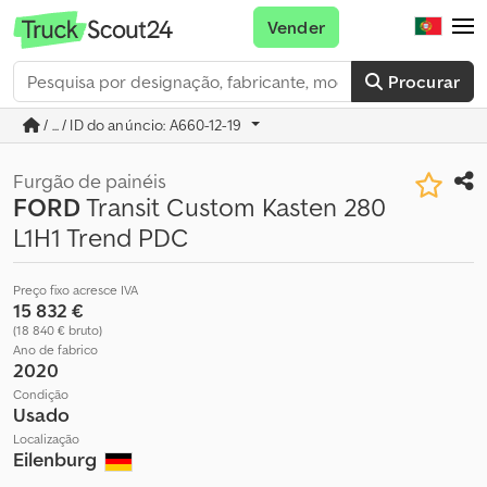
Vender
Procurar
/ ... / ID do anúncio: A660-12-19
Furgão de painéis
FORD
Transit Custom Kasten 280
L1H1 Trend PDC
Preço fixo acresce IVA
15 832 €
(18 840 € bruto)
Ano de fabrico
2020
Condição
Usado
Localização
Eilenburg