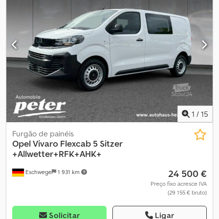
1
/
15
Furgão de painéis
Opel
Vivaro Flexcab 5 Sitzer
+Allwetter+RFK+AHK+
24 500 €
Eschwege
1 931 km
Preço fixo acresce IVA
(29 155 € bruto)
Solicitar
Ligar