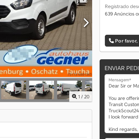
Registrado des
639 Anúncios o
Por favor,
ENVIAR PED
Mensagem*
1
/
20