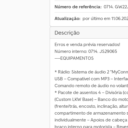
Número de referência:
0714. GW22
Atualização:
por último em 11.06.20
Descrição
Erros e venda prévia reservados!
Número interno: 0714. JS29065
----EQUIPAMENTOS
* Rádio: Sistema de áudio 2 "MyConn
USB – Compatível com MP3 – Interfac
Comando remoto de áudio no volante 
* Pacote de assentos 4 – Divisória (
(Custom LKW Base) – Banco do motor
(frente/trás, encosto, inclinação, al
compartimento de armazenamento so
individualmente – Apoios de cabeça 
braço interno para motorista – Rev