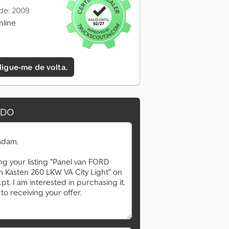
de: 2009
nline
 ligue-me de volta.
IDO