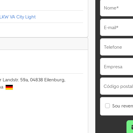
Nome*
LKW VA City Light
E-mail*
Telefone
Empresa
 Landstr. 59a, 04838 Eilenburg,
Código postal
ha
Sou reve