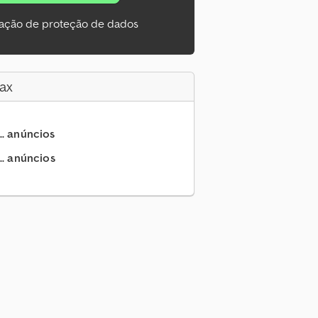
ação de proteção de dados
ax
.. anúncios
.. anúncios