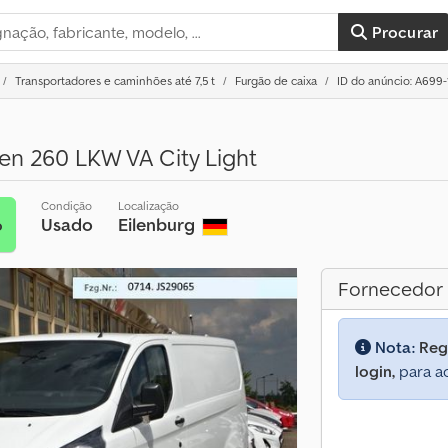
Procurar
Transportadores e caminhões até 7,5 t
Furgão de caixa
ID do anúncio: A699-
en 260 LKW VA City Light
Condição
Localização
Usado
Eilenburg
o
Fornecedor
Nota:
Reg
login,
para ac