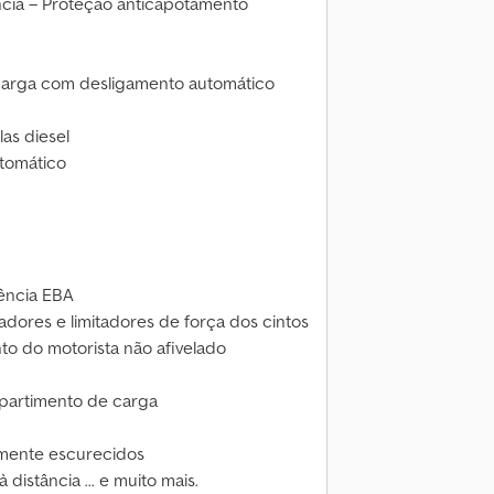
cia – Proteção anticapotamento
carga com desligamento automático
ulas diesel
utomático
ência EBA
adores e limitadores de força dos cintos
nto do motorista não afivelado
mpartimento de carga
emente escurecidos
istância ... e muito mais.