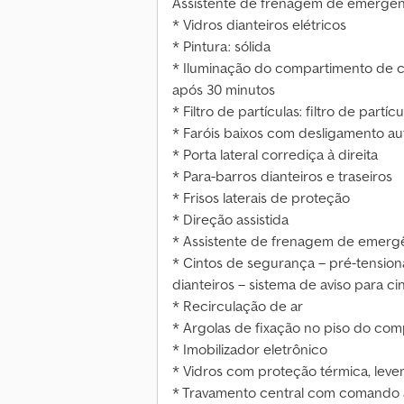
Assistente de frenagem de emergên
* Vidros dianteiros elétricos
* Pintura: sólida
* Iluminação do compartimento de 
após 30 minutos
* Filtro de partículas: filtro de partíc
* Faróis baixos com desligamento a
* Porta lateral corrediça à direita
* Para-barros dianteiros e traseiros
* Frisos laterais de proteção
* Direção assistida
* Assistente de frenagem de emerg
* Cintos de segurança – pré-tension
dianteiros – sistema de aviso para ci
* Recirculação de ar
* Argolas de fixação no piso do co
* Imobilizador eletrônico
* Vidros com proteção térmica, lev
* Travamento central com comando à d