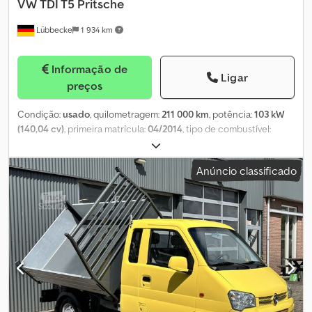
VW
TDI T5 Pritsche
Lübbecke
1 934 km
Informação de
Ligar
preços
Condição:
usado
, quilometragem:
211 000 km
, potência:
103 kW
(140,04 cv)
, primeira matrícula:
04/2014
, tipo de combustível:
diesel
, combustível:
diesel
, cor:
branco
, tipo de engrenagem:
mecânico
, classe de emissão:
Euro 5
, número de lugares:
5
, Ano
Anúncio classificado
de fabrico:
2014
, Equipamento:
ABS, EBS (Sistema de Travagem
Electrónico), acoplamento de reboque, aquecedor de assento,
ar condicionado, computador de bordo, controlo de
velocidade de cruzeiro, direção assistida, fecho centralizado,
programa eletrónico de estabilidade (ESP)
, = Opções e
acessórios adicionais = - Visor = Mais informações = Número de
cilindros: 4 GVW: 3.500 kg Csdpfx Asxt Tfdoqtsrf Preço de venda:
€ 9.999, US$ 11.650 IVA/margem: IVA elegível