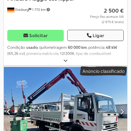
2 500 €
Duisburg
1 770 km
Preço fixo acresce IVA
(2 975 € bruto)
Solicitar
Ligar
Condição:
usado
, quilometragem:
60 000 km
, potência:
48 kW
(65,26 cv)
, primeira matrícula:
12/2006
, tipo de combustível:
gasolina
, peso total:
2 010 kg
, tipo de engrenagem:
mecânico
, *
1º proprietário, proveniente de entidade municipal Cjdjynqhmspfx
Anúncio classificado
Aqtsrf * para mais informações, preferencialmente por telefone