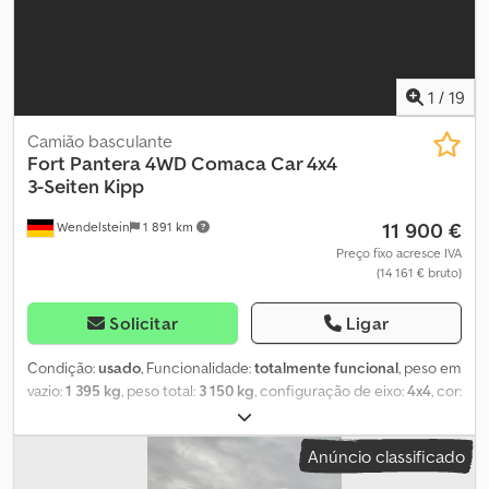
1
/
19
Camião basculante
Fort
Pantera 4WD Comaca Car 4x4
3-Seiten Kipp
11 900 €
Wendelstein
1 891 km
Preço fixo acresce IVA
(14 161 € bruto)
Solicitar
Ligar
Condição:
usado
, Funcionalidade:
totalmente funcional
, peso em
vazio:
1 395 kg
, peso total:
3 150 kg
, configuração de eixo:
4x4
, cor:
branco
, suspensão:
aço
, número de lugares:
3
, Ano de fabrico:
2011
, horas de funcionamento:
2 849 h
, Equipamento:
Anúncio classificado
acoplamento de reboque, cabina, tração integral
, Basculante:
+ Fort + Pantera L24A + tração integral conectável + redutor + 1.º