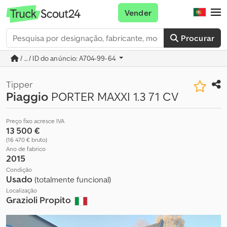
Vender
Procurar
/ ... / ID do anúncio: A704-99-64
Tipper
Piaggio
PORTER MAXXI 1.3 71 CV
Preço fixo acresce IVA
13 500 €
(16 470 € bruto)
Ano de fabrico
2015
Condição
Usado
(totalmente funcional)
Localização
Grazioli Propito