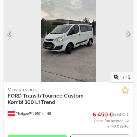
registo: 14.11.2011 + 2.884 horas de funcionamento + Motor
Lombardini 4 cilindros diesel, tipo LDW1404 Credsx Agvujpfx Aqtsf
+ 38 CV; 1.371 cc + Basculante trilateral + Grelha de proteção da
cabine + Piso em aço + Preparação para engate de reboque +
Caixa de velocidades manual de 5 velocidades + 3 lugares + Vidro
traseiro + Caixa de arrumação de ferramentas + Tara: 1.395 kg;
peso bruto permitido: 3.150 kg + 3665mm x 1570mm x 2130mm
(cxlxa) + Dimensões da caixa: 2430mm x 1570mm + Velocidade
máxima 40 km/h + Veículo municipal de 1º proprietário Receba
todos os novos veículos adicionados por e-mail – subscreva a
nossa NEWSLETTER! Sujeito a erros e alterações, venda
intermédia reservada!
1
/
15
Miniautocarro
FORD
Transit/Tourneo Custom
Kombi 300 L1 Trend
6 450 €
Thalgau
1 957 km
6 600 €
Preço fixo acresce IVA
(7 740 € bruto)