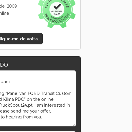
de: 2009
nline
 ligue-me de volta.
IDO