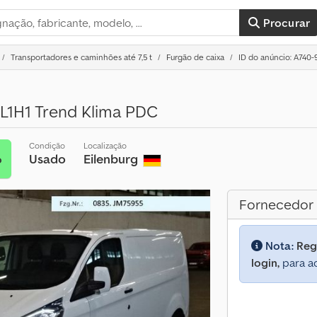
Procurar
Transportadores e caminhões até 7,5 t
Furgão de caixa
ID do anúncio: A740
 L1H1 Trend Klima PDC
Condição
Localização
Usado
Eilenburg
o
Fornecedor
Nota:
Reg
login,
para ac