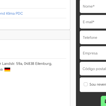
Nome*
rend Klima PDC
E-mail*
Telefone
Empresa
 Landstr. 59a, 04838 Eilenburg,
Código postal
ha
Sou reve