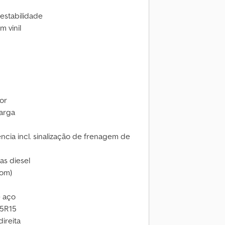
estabilidade
m vinil
or
arga
cia incl. sinalização de frenagem de
las diesel
tom)
e aço
65R15
direita