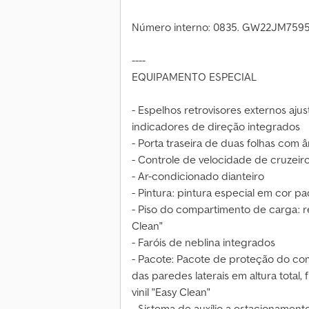
Número interno: 0835. GW22JM759
----
EQUIPAMENTO ESPECIAL
- Espelhos retrovisores externos aju
indicadores de direção integrados
- Porta traseira de duas folhas com 
- Controle de velocidade de cruzeiro
- Ar-condicionado dianteiro
- Pintura: pintura especial em cor p
- Piso do compartimento de carga: re
Clean"
- Faróis de neblina integrados
- Pacote: Pacote de proteção do co
das paredes laterais em altura total,
vinil "Easy Clean"
- Sistema de auxílio a estacionamento 