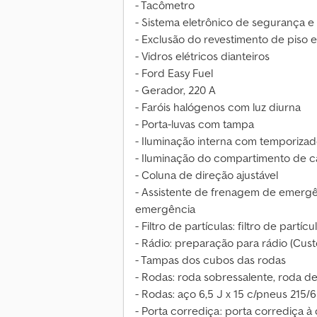
- Tacômetro
- Sistema eletrônico de segurança e 
- Exclusão do revestimento de piso e
- Vidros elétricos dianteiros
- Ford Easy Fuel
- Gerador, 220 A
- Faróis halógenos com luz diurna
- Porta-luvas com tampa
- Iluminação interna com temporizad
- Iluminação do compartimento de c
- Coluna de direção ajustável
- Assistente de frenagem de emergên
emergência
- Filtro de partículas: filtro de partícu
- Rádio: preparação para rádio (Cus
- Tampas dos cubos das rodas
- Rodas: roda sobressalente, roda d
- Rodas: aço 6,5 J x 15 c/pneus 215/
- Porta corrediça: porta corrediça à 