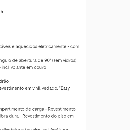
55
stáveis e aquecidos eletricamente - com
ângulo de abertura de 90° (sem vidros)
 incl. volante em couro
adrão
vestimento em vinil, vedado, "Easy
mpartimento de carga - Revestimento
 fibra dura - Revestimento do piso em
dianteiro e traseiro incl. faróis de