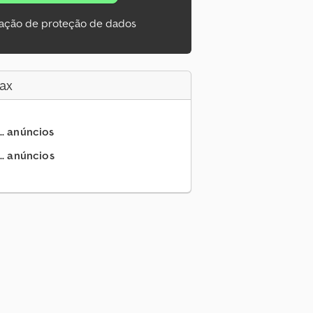
ação de proteção de dados
ax
.. anúncios
.. anúncios