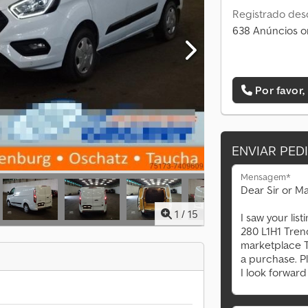
Registrado des
638 Anúncios o
Por favor,
ENVIAR PED
Mensagem*
1
/
15