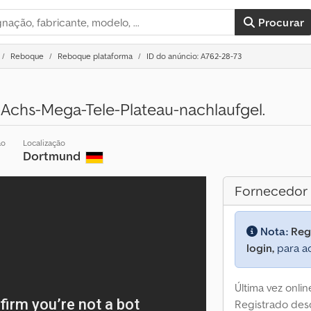
Procurar
Reboque
Reboque plataforma
ID do anúncio: A762-28-73
-Achs-Mega-Tele-Plateau-nachlaufgel.
ão
Localização
Dortmund
Fornecedor
Nota:
Reg
login,
para ac
Última vez onli
Registrado des