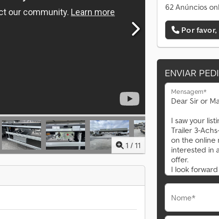
62 Anúncios onl
Por favor,
ENVIAR PED
Mensagem*
1
/
11
Nome*