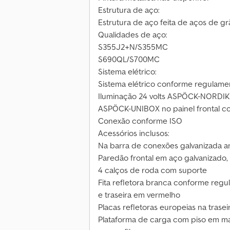
Estrutura de aço:
Estrutura de aço feita de aços de grã
Qualidades de aço:
S355J2+N/S355MC
S690QL/S700MC
Sistema elétrico:
Sistema elétrico conforme regulam
Iluminação 24 volts ASPÖCK-NORDIK
ASPÖCK-UNIBOX no painel frontal co
Conexão conforme ISO
Acessórios inclusos:
Na barra de conexões galvanizada a
Paredão frontal em aço galvanizado,
4 calços de roda com suporte
Fita refletora branca conforme regu
e traseira em vermelho
Placas refletoras europeias na tras
Plataforma de carga com piso em m