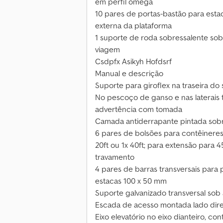
em perfil omega
10 pares de portas-bastão para esta
externa da plataforma
1 suporte de roda sobressalente sob 
viagem
Csdpfx Asikyh Hofdsrf
Manual e descrição
Suporte para giroflex na traseira d
No pescoço de ganso e nas laterais t
advertência com tomada
Camada antiderrapante pintada sobre
6 pares de bolsões para contêineres
20ft ou 1x 40ft; para extensão para 45
travamento
4 pares de barras transversais para 
estacas 100 x 50 mm
Suporte galvanizado transversal sob
Escada de acesso montada lado dire
Eixo elevatório no eixo dianteiro, c