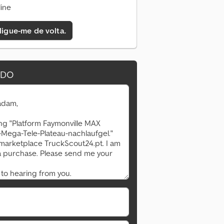
ine
 ligue-me de volta.
IDO