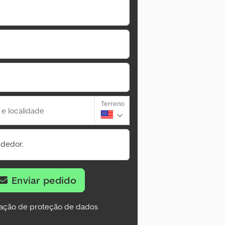
Terreno
 e localidade
ndedor.
Enviar pedido
ação de proteção de dados