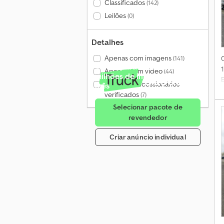
Classificados
(142)
Leilões
(0)
Detalhes
Apenas com imagens
(141)
Venda para mais de 4
Apenas com vídeo
(44)
milhões de interessados por
Apenas concessionários
mês
2
verificados
(7)
Selecionar pacote de
d
revendedor
"
m
Criar anúncio individual