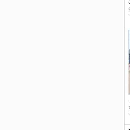
v
e
1
p