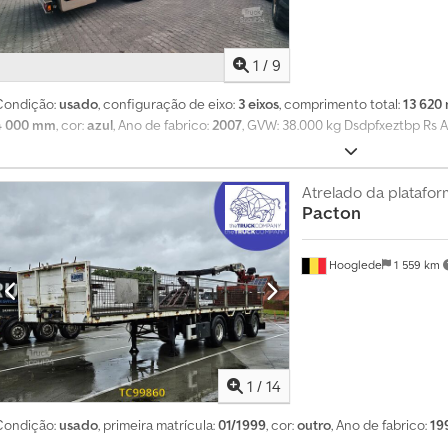
e
1
4
1
/
9
0
Condição:
usado
, configuração de eixo:
3 eixos
, comprimento total:
13 620
0
4 000 mm
, cor:
azul
, Ano de fabrico:
2007
, GVW: 38.000 kg Dsdpfxeztbp Rs A
0
0
p
Atrelado da platafor
e
Pacton
d
i
Hooglede
1 559 km
d
o
s
d
e
c
1
/
14
o
m
Condição:
usado
, primeira matrícula:
01/1999
, cor:
outro
, Ano de fabrico:
19
p