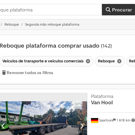
Procurar
Reboque
Segunda mão reboque plataforma
Reboque plataforma comprar usado
(142)
Veículos de transporte e veículos comerciais
Reboque
Re
Remover todos os filtros
Plataforma
Van Hool
M
a
i
Saarlouis
1 618 km
s
d