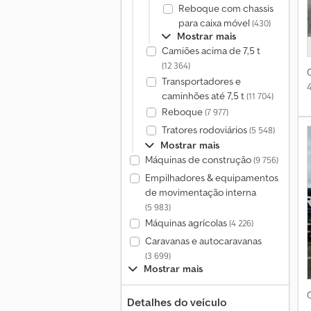
Reboque com chassis
para caixa móvel
(430)
Mostrar mais
Camiões acima de 7,5 t
(12 364)
Transportadores e
caminhões até 7,5 t
(11 704)
Reboque
(7 977)
Tratores rodoviários
(5 548)
Mostrar mais
Máquinas de construção
(9 756)
Empilhadores & equipamentos
de movimentação interna
(5 983)
Máquinas agrícolas
(4 226)
Caravanas e autocaravanas
(3 699)
Mostrar mais
Detalhes do veículo