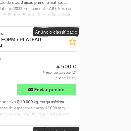
ção de eixo:
3 eixos
, primeira matrícula:
 fabrico:
2022
, Equipamento:
ABS
, Peso em
 1º eixo: , 2º eixo: , 3º eixo: , Suspensão
a de travagem eletrónico EBS, Suporte para
o 1: 43,1 mm, Pastilhas de travão Eixo 1:
Anúncio classificado
2: 50% de desgaste. Discos de travão Eixo 3:
ma
TFORM / PLATEAU
da até 03/2027. Encontrará uma visão geral
...
iamento? Oferecemos financiamentos
remos todo o prazer em aconselhá-lo
4 500 €
Preço fixo acresce IVA
(5 445 € bruto)
Enviar pedido
ixo (eixo 1):
10 000 kg
, carga máxima
ento do espaço de carga:
12 000 mm
,
anho do pneu:
445/65 R22.5
, estado dos
 acessórios = Diversos - 2 eixos Diversos -
 AÇO Peso bruto total: 38.000 kg