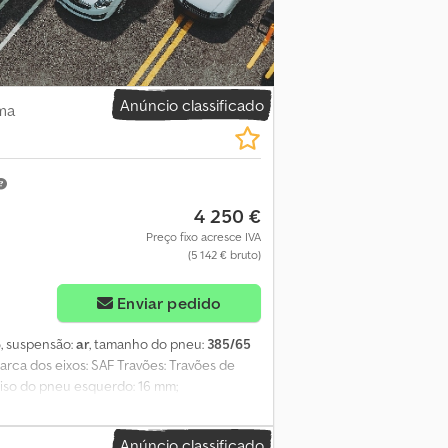
Anúncio classificado
ma
4 250 €
Preço fixo acresce IVA
(5 142 € bruto)
Enviar pedido
6
, suspensão:
ar
, tamanho do pneu:
385/65
arca dos eixos: SAF Travões: Travões de
piso do pneu esquerdo: 16 mm;
rofundidade do piso do pneu esquerdo: 9 mm;
rofundidade do piso do pneu esquerdo: 11
Anúncio classificado