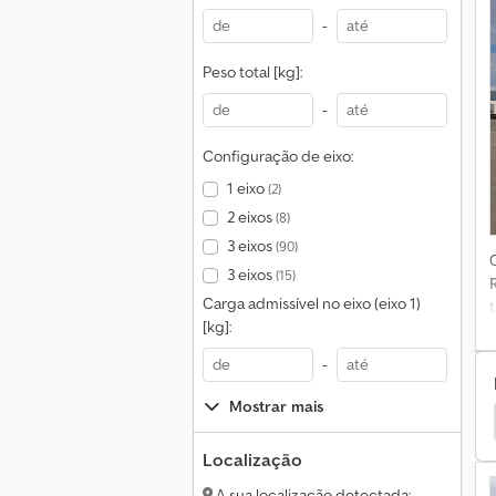
-
Peso total [kg]:
-
Configuração de eixo:
1 eixo
(2)
2 eixos
(8)
3 eixos
(90)
3 eixos
(15)
Carga admissível no eixo (eixo 1)
[kg]:
-
Mostrar mais
blic Atrelados
Jotha Atrelados
Pacton Outros
Localização
A sua localização detectada: