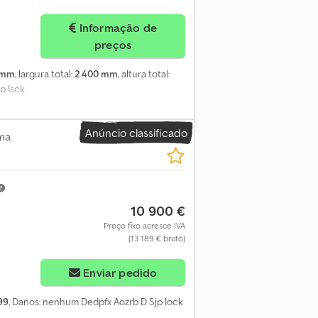
Informação de
preços
 mm
, largura total:
2 400 mm
, altura total:
p Isck
Anúncio classificado
ma
10 900 €
Preço fixo acresce IVA
(13 189 € bruto)
Enviar pedido
99
, Danos: nenhum Dedpfx Aozrb D Sjp Iock