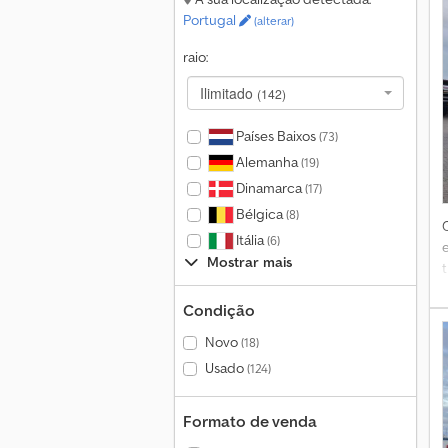
Portugal
(alterar)
raio:
Ilimitado
(142)
Países Baixos
(73)
Alemanha
(19)
Dinamarca
(17)
Bélgica
(8)
Itália
(6)
Mostrar mais
Condição
a
Novo
(18)
Usado
(124)
Formato de venda
-