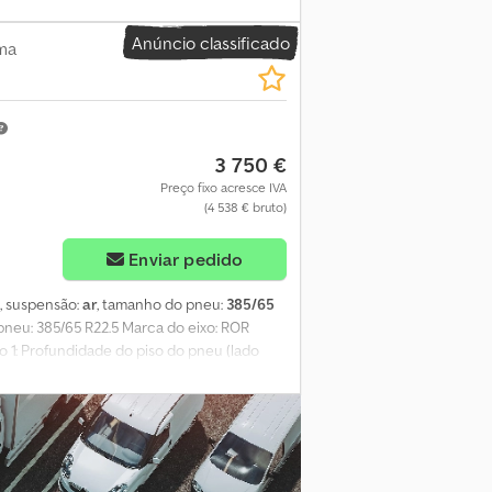
Anúncio classificado
ma
3 750 €
Preço fixo acresce IVA
(4 538 € bruto)
Enviar pedido
, suspensão:
ar
, tamanho do pneu:
385/65
pneu: 385/65 R22.5 Marca do eixo: ROR
 1: Profundidade do piso do pneu (lado
rbwrsx Ap Ieck Eixo traseiro 2:
do pneu (lado direito): 7 mm Eixo traseiro
so do pneu (lado direito): 7 mm Pesos Peso
Estado Danos: Nenhum