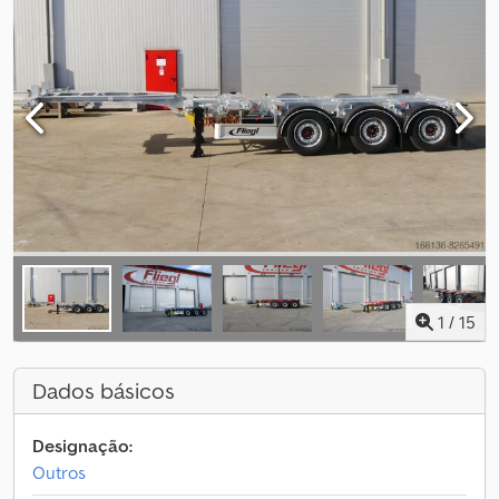
1
/
15
Dados básicos
Designação:
Outros