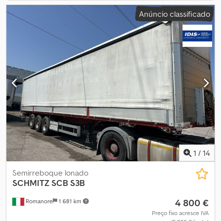
Anúncio classificado
1
/
14
Semirreboque lonado
SCHMITZ
SCB S3B
4 800 €
Romanore
1 681 km
Preço fixo acresce IVA