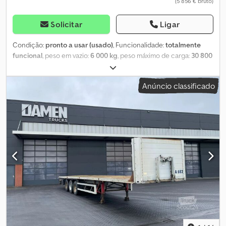
(5 856 € bruto)
Solicitar
Ligar
Condição:
pronto a usar (usado)
, Funcionalidade:
totalmente
funcional
, peso em vazio:
6 000 kg
, peso máximo de carga:
30 800
kg
, peso total:
36 800 kg
, configuração de eixo:
3 eixos
,
comprimento do espaço de carga:
13 600 mm
, largura do espaço
Anúncio classificado
de carga:
2 470 mm
, altura do espaço de carga:
2 650 mm
,
suspensão:
aço-ar
, tamanho do pneu:
385/65R22.5
, distância
entre eixos:
1 310 mm
, cor:
branco
, Ano de fabrico:
1999
,
Equipamento:
ABS
, SEMIRREBOQUES COM GUARDA LATERAL E:
SISTEMA DE COBRIR/DESTAPAR EM ÓTIMO ESTADO LONAS
RECENTES INSPEÇÃO EM VIGOR Crjdpoxax Spjfx Alfjf