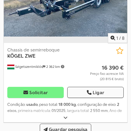
equipamento são realizados conforme a solicitação individual do
cliente.
1
/
8
Chassis de semirreboque
KÖGEL
ZWE
16 390 €
Szigetszentmiklós
2 362 km
Preço fixo acresce IVA
(20 815 € bruto)
Solicitar
Ligar
Condição:
usado
, peso total:
18 000 kg
, configuração de eixo:
2
eixos
, primeira matrícula:
01/2025
, largura total:
2 550 mm
, Ano de
fabrico:
2024
, Equipamento:
ABS
, - tamanho das rodas 385/55 R
22.5 Dkodpfx Amjxdgk Uj Ror - eixos SAF - barra de tração
montada no topo - altura do engate ajustável 760-860 mm -
Guardar pesquisa