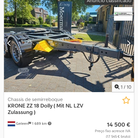
Anúncio classificado
1
/
10
Chassis de semirreboque
KRONE
ZZ 18 Dolly ( Mit NL LZV
Zulassung )
14 500 €
Geleen
1 689 km
Preço fixo acresce IVA
(17 545 € bruto)