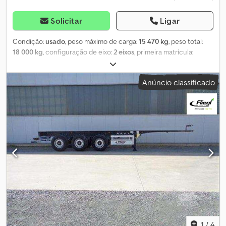
Solicitar
Ligar
Condição:
usado
, peso máximo de carga:
15 470 kg
, peso total:
18 000 kg
, configuração de eixo:
2 eixos
, primeira matrícula:
11/2016
, largura total:
2 550 mm
, altura total:
1 150 mm
, Ano de
fabrico:
2016
, Equipamento:
ABS
, Krone ZZ Dolly de 2 Eixos
Anúncio classificado
Primeiro registo: BPW Eixos Eco Suspensão pneumática Pneus:
385/55 R22,5 aprox. 45% Travões de disco com ABS e EBS Peso
bruto: 18.000 kg, peso em vazio: 2.630 kg Carga útil: 15.470 kg
Cunha giratória para semi-reboque Distância do centro da placa
do semi-reboque ao olhal de tração ajustável de 330 a 370 cm
Djdpfewkb Hgex Am Rokr Olhal de tração: 50mm Altura de
acoplamento: 65 cm Com homologação para veículos LZV dos
Países Baixos Sujeito a erros de digitação / informação e venda
prévia
1
/
4