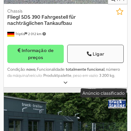
Chassis
Fliegl
SDS 390 Fahrgestell für
nachträglichen Tankaufbau
Triptis
2 012 km
Informação de
Ligar
preços
Condição:
novo
, Funcionalidade:
totalmente funcional
, número
da máquina/veículo:
Produktpalette
, peso em vazio:
3 200 kg
,
peso máximo de carga:
35 800 kg
, peso total:
39 000 kg
,
configuração de eixo:
3 eixos
, tamanho do pneu:
385/65 r22.5
,
Anúncio classificado
Solução de transporte sob medida Dsdsi Riwqjpfx Am Rjkr
Configure seu veículo Fliegl conforme suas necessidades. O
veículo mostrado serve apenas como exemplo. A produção e o
equipamento são realizados conforme a solicitação individual do
cliente. Mais informações: Construção soldada em aço de grão
fino, estrutura leve, placa de sela com pino-rei duplo substituível
de 2'', apenas 2 longarinas tipo duplo T para futura instalação de