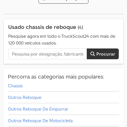
comprimento da barra de tração ajustável - pino da barra de
tração de 50 mm - peso total 18 T - peso líquido 3.030 kg -
comprimento total 9.050 mm - TPMS, sistema de monitoramento
da pressão dos pneus - 1 caixa de ferramentas plástica Veículo
Usado chassis de reboque
(4)
novo, ainda não registado. Ano de fabrico: 2024. O veículo pode
ser levantado em Szigetszentmiklós, Hungria Para consultas:
Pesquise agora em todo o TruckScout24 com mais de
Gábor NAGY, telemóvel:
120 000 veículos usados.
Procurar
Percorra as categorias mais populares:
Chassis
Outros Reboque
Outros Reboque De Empurrar
Outros Reboque De Motocicleta