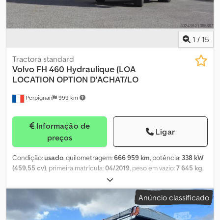
1
/
15
Tractora standard
Volvo
FH 460 Hydraulique (LOA
LOCATION OPTION D'ACHAT/LO
Perpignan
999 km
Informação de
Ligar
preços
Condição:
usado
, quilometragem:
666 959 km
, potência:
338 kW
(459,55 cv)
, primeira matrícula:
04/2019
, peso em vazio:
7 645 kg
,
peso máximo de carga:
11 355 kg
, peso total:
19 000 kg
, tamanho
do pneu:
-
, configuração de eixo:
4x2
, travões:
travão de motor
,
Anúncio classificado
cabina do condutor:
cabina-cama
, tipo de engrenagem:
automático
, classe de emissão:
Euro 6
, suspensão:
ar
, Ano de
fabrico:
2019
, Equipamento:
ABS, airbag, ar condicionado,