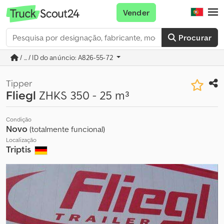
Vender
Procurar
/ ... / ID do anúncio: A826-55-72
Tipper
Fliegl
ZHKS 350 - 25 m³
Condição
Novo
(totalmente funcional)
Localização
Triptis