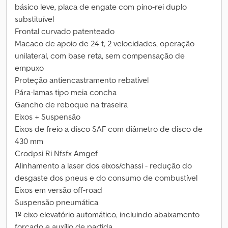
básico leve, placa de engate com pino-rei duplo
substituível
Frontal curvado patenteado
Macaco de apoio de 24 t, 2 velocidades, operação
unilateral, com base reta, sem compensação de
empuxo
Proteção antiencastramento rebatível
Pára-lamas tipo meia concha
Gancho de reboque na traseira
Eixos + Suspensão
Eixos de freio a disco SAF com diâmetro de disco de
430 mm
Crodpsi Ri Nfsfx Amgef
Alinhamento a laser dos eixos/chassi - redução do
desgaste dos pneus e do consumo de combustível
Eixos em versão off-road
Suspensão pneumática
1º eixo elevatório automático, incluindo abaixamento
forçado e auxílio de partida