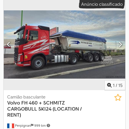
Anúncio classificado
1
/
15
Camião basculante
Volvo
FH 460 + SCHMITZ
CARGOBULL SKI24 (LOCATION /
RENT)
Perpignan
999 km