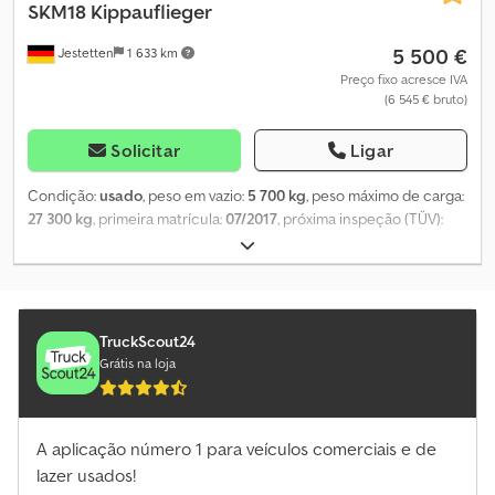
SKM18 Kippauflieger
5 500 €
Jestetten
1 633 km
Preço fixo acresce IVA
(6 545 € bruto)
Solicitar
Ligar
Condição:
usado
, peso em vazio:
5 700 kg
, peso máximo de carga:
27 300 kg
, primeira matrícula:
07/2017
, próxima inspeção (TÜV):
02/2024
, comprimento total:
8 200 mm
, largura total:
25 500 mm
,
altura total:
29 000 mm
, suspensão:
ar
, tamanho do pneu:
385 / 65
R 22.5 / 11mm
, dimensão do pneu dianteiro:
385 / 65 R 22.5 /
11mm
, peso operacional:
33 000 kg
,
TruckScout24
Grátis na loja
A aplicação número 1 para veículos comerciais e de
lazer usados!