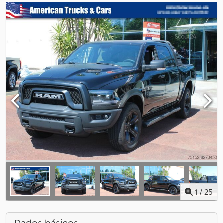
1
/
25
Dados básicos