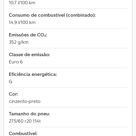
10,7 l/100 km
Consumo de combustível (combinado):
14,9 l/100 km
Emissões de CO₂:
352 g/km
Classe de emissão:
Euro 6
Eficiência energética:
G
Cor:
cinzento-preto
Tamanho do pneu:
275/60 r20 114t
Combustível: