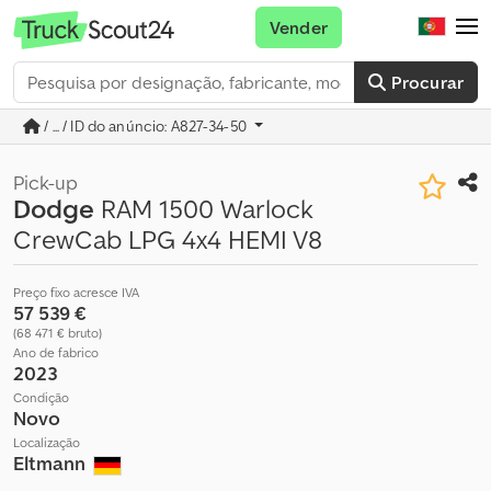
Vender
Procurar
/ ... / ID do anúncio: A827-34-50
Pick-up
Dodge
RAM 1500 Warlock
CrewCab LPG 4x4 HEMI V8
Preço fixo acresce IVA
57 539 €
(68 471 € bruto)
Ano de fabrico
2023
Condição
Novo
Localização
Eltmann