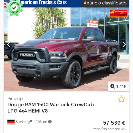
Anúncio classificado
1
/
16
Pick-up
Dodge
RAM 1500 Warlock CrewCab
LPG 4x4 HEMI V8
57 539 €
Bamberg
1 903 km
Preço fixo acresce IVA