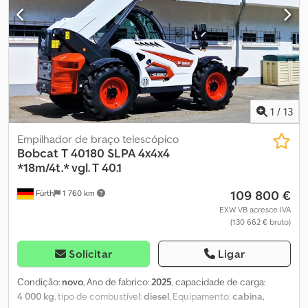
aquecimento / ventilação. Pneus: PNEUS PARA TERRENOS
ACIDENTADOS (15.5/80-24) – aproximadamente 98% de todas as
rodas. Dimensões para transporte: comprimento: aprox. 6.550 mm
(aprox. 5.370 mm sem garfos), largura: aprox. 2.350 mm, altura:
aprox. 2.420 mm. ∗∗∗ POSSIBILIDADE DE FINANCIAMENTO /
TRANSPORTE MUNDIAL COM CONDIÇÕES COMPETITIVAS /
EXPORTAÇÃO: APENAS O VALOR LÍQUIDO DEVE SER PAGO (!)
1
/
13
∗∗∗ © pb Cjdpfx Agou Dkf Rsxorf
Empilhador de braço telescópico
Bobcat
T 40180 SLPA 4x4x4
*18m/4t.* vgl. T 40.1
109 800 €
Fürth
1 760 km
EXW VB acresce IVA
(130 662 € bruto)
Solicitar
Ligar
Condição:
novo
, Ano de fabrico:
2025
, capacidade de carga:
4 000 kg
, tipo de combustível:
diesel
, Equipamento:
cabina,