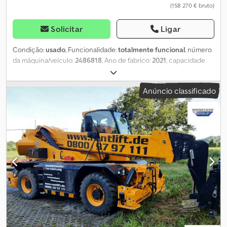
(158 270 € bruto)
Solicitar
Ligar
Condição:
usado
, Funcionalidade:
totalmente funcional
, número
da máquina/veículo:
2486818
, Ano de fabrico:
2021
, capacidade
de carga:
4 999 kg
, altura de elevação:
20 700 mm
, tipo de
combustível:
diesel
, altura de construção:
3 090 mm
, potência:
Anúncio classificado
98,56 kW (134,00 cv)
, comprimento do garfo:
1 200 mm
, peso
total:
16 500 kg
, altura total:
3 090 mm
, comprimento total:
6 570
mm
, largura total:
2 500 mm
, cor:
vermelho
, Equipamento:
cabina,
garfos para paletes
, Dados técnicos Codpfx Aoxlzdfsgxsrf Ano de
fabrico: 2021 Motor: motor Diesel Transmissão: caixa Dropbox com
2 velocidades (avançar e retroceder) Capacidade máxima de
carga: 4.999 kg Altura máxima de elevação: 20,70 m Rotação: 360°
Potência nominal: 100 kW - 134 cv Cilindrada: 3,6 l Número de
cilindros: 4 Inclinação máxima superável: 44% Tipo de motor:
Diesel com injeção direta Velocidade máxima: 40 km/h Peso total:
16.500 kg Dimensões totais (C x L x A): 6,57 m x 2,50 m x 3,09 m
Comprimento dos garfos: 1,20 m Totalmente funcional Sinais
gerais de uso