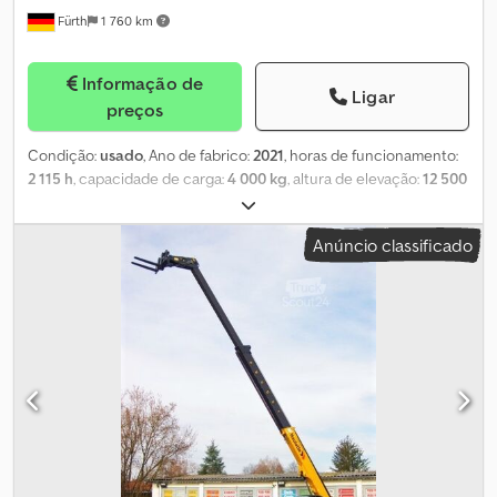
Fürth
1 760 km
Informação de
Ligar
preços
Condição:
usado
, Ano de fabrico:
2021
, horas de funcionamento:
2 115 h
, capacidade de carga:
4 000 kg
, altura de elevação:
12 500
mm
, tipo de combustível:
diesel
, tipo de mastro:
telescópico
,
altura de construção:
2 425 mm
, potência:
55,4 kW (75,32 cv)
,
Anúncio classificado
fabricante de motores:
Deutz
, largura do suporte de garfos:
1 500
mm
, comprimento do garfo:
1 200 mm
, estado dos pneus:
98
percentagem
, dimensão do pneu dianteiro:
16.0 / 70 - 20
,
tamanho do pneu traseiro:
16.0 / 70 - 20
, altura total:
2 425 mm
,
comprimento total:
6 610 mm
, largura total:
2 380 mm
, cor:
verde
,
Equipamento:
acoplamento de reboque, cabina, deslocamento
lateral, garfos para paletes, iluminação, lança ajustável,
protetor de cabeça, tração integral
, Manipulador telescópico
para terreno acidentado MERLO, modelo: PANORAMIC P 40.13
TURBO - 4x4x4, primeiro uso: 2022, CAPACIDADE DE ELEVAÇÃO:
4.000 kg, ALTURA DE ELEVAÇÃO: 12,50 m, GARFOS LONGOS