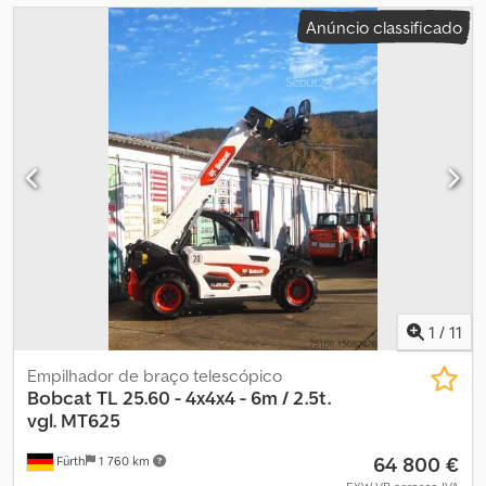
Anúncio classificado
1
/
11
Empilhador de braço telescópico
Bobcat
TL 25.60 - 4x4x4 - 6m / 2.5t.
vgl. MT625
64 800 €
Fürth
1 760 km