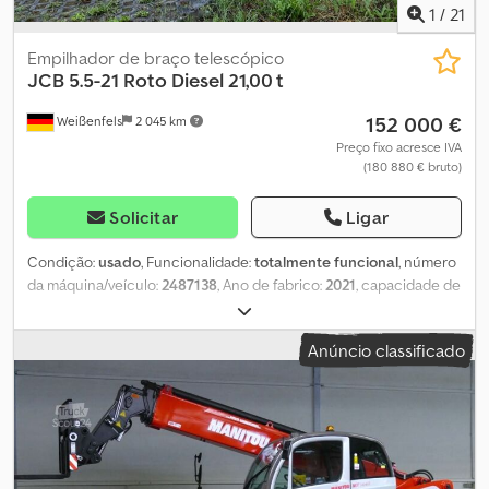
1
/
21
Empilhador de braço telescópico
JCB
5.5-21 Roto Diesel 21,00 t
152 000 €
Weißenfels
2 045 km
Preço fixo acresce IVA
(180 880 € bruto)
Solicitar
Ligar
Condição:
usado
, Funcionalidade:
totalmente funcional
, número
da máquina/veículo:
2487138
, Ano de fabrico:
2021
, capacidade de
carga:
5 500 kg
, altura de elevação:
20 500 mm
, tipo de
combustível:
diesel
, potência:
108 kW (146,84 cv)
, fabricante de
Anúncio classificado
motores:
JCB
, tipo de engrenagem:
hidrostático
, distância ao
solo:
350 mm
, dimensão do pneu dianteiro:
445 / 65 R22.5
,
tamanho do pneu traseiro:
445 / 65 R22.5
, peso total:
17 960 kg
,
altura total:
3 080 mm
, comprimento total:
6 920 mm
, largura total:
2 450 mm
, cor:
amarelo
, combustível:
diesel
, Equipamento:
Verificação de segurança UVV, cabina, garfos para paletes,