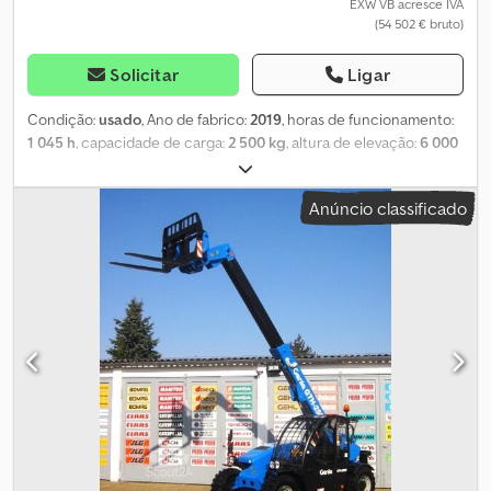
EXW VB acresce IVA
(54 502 € bruto)
Solicitar
Ligar
Condição:
usado
, Ano de fabrico:
2019
, horas de funcionamento:
1 045 h
, capacidade de carga:
2 500 kg
, altura de elevação:
6 000
mm
, tipo de combustível:
diesel
, tipo de mastro:
telescópico
,
altura de construção:
1 905 mm
, potência:
54,5 kW (74,10 cv)
,
Anúncio classificado
fabricante de motores:
JCB
, largura do suporte de garfos:
1 300
mm
, comprimento do garfo:
1 050 mm
, estado dos pneus:
98
percentagem
, dimensão do pneu dianteiro:
12 - 16.5
, tamanho do
pneu traseiro:
12 - 16.5
, altura total:
1 905 mm
, comprimento total:
5 140 mm
, largura total:
1 870 mm
, cor:
amarelo
, Equipamento:
acoplamento de reboque, cabina, garfos para paletes,
iluminação, lança ajustável, protetor de cabeça, tração
integral
, Empilhador telescópico todo-terreno JCB, modelo: 525 -
60 HiViz Tier 4, tração e direção integral (4x4x4), primeiro uso:
2020, CAPACIDADE DE ELEVAÇÃO: 2.500 kg, altura de elevação: 6
m, GARFOS (comprimento: 1.050 mm / largura da patilha: 1.300 mm),
ALTURA CONSTRUTIVA APENAS aprox. 1.905 mm, Q-FIT TROCADOR
RÁPIDO, HIDRÁULICA ADICIONAL, motor JCB 4 cilindros turbo