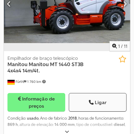
tração integral
, Dados técnicos: Ano de fabrico: 2021 Cedpfx
Agetz Scksxsrf Altura de elevação: 20,50 m Potência: 108 kW
Capacidade nominal: 5500 kg Potência máxima: 108 kW Peso total:
17.960 kg Dimensões (C x L x A): 6,92 m x 2,45 m x 3,08 m Motor:
JCB ECOMax T4F Tração integral, direção a todas as rodas,
transmissão hidrostática contínua, totalmente funcional, sinais
normais de uso.
1
/
11
Empilhador de braço telescópico
Manitou
Manitou MT 1440 ST3B
4x4x4 14m/4t.
Fürth
1 760 km
Informação de
Ligar
preços
Condição:
usado
, Ano de fabrico:
2018
, horas de funcionamento:
869 h
, altura de elevação:
14 000 mm
, tipo de combustível:
diesel
,
tipo de mastro:
telescópico
, altura de construção:
2 540 mm
,