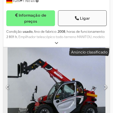
Fürth
1 760 km
(MUNDIAL) / PARA EXPORTAÇÃO, APENAS O VALOR LÍQUIDO DEVE
SER PAGO (!) ∗∗∗ © pb Cedpswaygwefx Agxjrf
Informação de
Ligar
preços
Condição:
usado
, Ano de fabrico:
2008
, horas de funcionamento:
2 801 h
, Empilhador telescópico todo-terreno MANITOU, modelo:
MT 1235 S Série 3-E3 - 4x4x4, primeiro uso: 2009. CAPACIDADE DE
ELEVAÇÃO: 3.500 kg, ALTURA DE ELEVAÇÃO: 12,00 m. GARFOS
Anúncio classificado
LONGOS (comprimento do garfo: 1.200 mm / largura de encaixe:
1.100 mm) – PROTETOR DE CARGA, HIDRÁULICA ADICIONAL,
SISTEMA DE TROCA RÁPIDA, motor diesel PERKINS de 4 cilindros
(modelo: 2978/2200 - 95,20 cv / 70,00 kW), TRAÇÃO INTEGRAL
(4WD) e DIREÇÃO EM TODAS AS RODAS (4x4x4) – DIREÇÃO EM
DESLOCAMENTO LATERAL (modo caranguejo), estabilizadores
hidráulicos (2x), SISTEMA DE ALERTA DE SOBRECARGA, cabine
ampla com vidros coloridos, CPB, assento de conforto, ROPS /
FOPS, engate de reboque, FARÓIS DE TRABALHO
(dianteiro/traseiro), iluminação rodoviária, GIROFLEX / ALARME
SONORO, espelhos retrovisores (2x), limpadores de para-brisa (2x),
aquecimento / ventilação, ganchos de fixação e transporte.