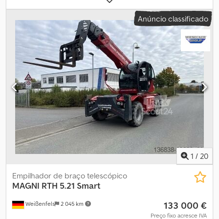
combustível:
diesel
, altura de construção:
3 090 mm
, potência:
Anúncio classificado
98,56 kW (134,00 cv)
, fabricante de motores:
Deutz
, comprimento
do garfo:
1 200 mm
, peso total:
16 500 kg
, altura total:
3 090 mm
,
comprimento total:
6 570 mm
, largura total:
2 500 mm
, cor:
vermelho
, Equipamento:
cabina, garfos para paletes
, Dados
técnicos Ano de fabrico: 2021 Motor: motor Diesel Transmissão:
caixa Dropbox com 2 velocidades (avançar e retroceder)
Capacidade máxima de carga: 4.999 kg Altura máxima de
elevação: 20,70 m Cedjxlzmmepfx Agxjrf Rotação: 360° Potência
nominal: 100 kW - 134 cv Cilindrada: 3,6 l Número de cilindros: 4
Inclinação máxima superável: 44% Tipo de motor: Diesel com
injeção direta Velocidade máxima: 40 km/h Peso total: 16.500 kg
Dimensões totais (C x L x A): 6,57 m x 2,50 m x 3,09 m Comprimento
dos garfos: 1,20 m Totalmente funcional Sinais gerais de uso
1
/
20
Empilhador de braço telescópico
MAGNI
RTH 5.21 Smart
133 000 €
Weißenfels
2 045 km
Preço fixo acresce IVA