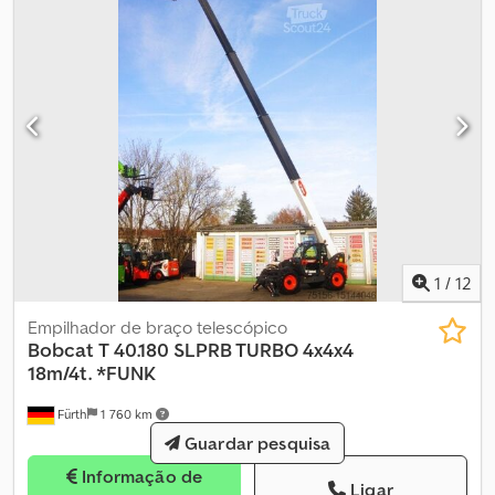
1
/
12
Empilhador de braço telescópico
Bobcat
T 40.180 SLPRB TURBO 4x4x4
18m/4t. *FUNK
Fürth
1 760 km
Guardar pesquisa
Informação de
Ligar