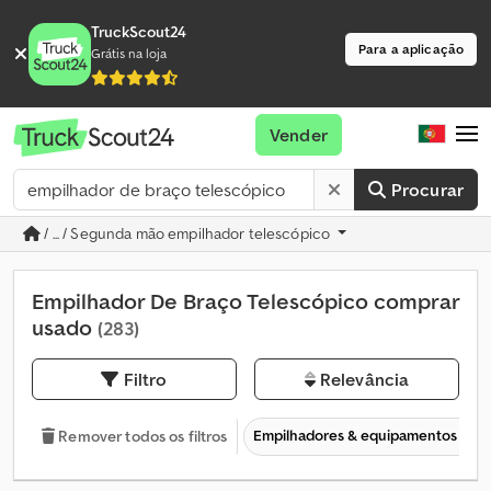
TruckScout24
Para a aplicação
Grátis na loja
Vender
Procurar
/ ... / Segunda mão empilhador telescópico
Empilhador De Braço Telescópico comprar
usado
(283)
Filtro
Relevância
Empilhadores & equipamentos de 
Remover todos os filtros