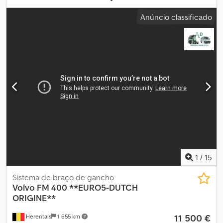
1 400 mm
, cor:
verde
, tipo de engrenagem:
automático
, classe de
Anúncio classificado
emissão:
Euro 5
, suspensão:
aço
, comprimento do espaço de
carga:
7 000 mm
, largura do espaço de carga:
2 430 mm
, altura do
espaço de carga:
1 000 mm
, Ano de fabrico:
2010
, Equipamento:
acoplamento de reboque, ar condicionado, grua, regulação
eléctrica dos vidros
, Informações técnicas Número de cilindros:
6 Cilindrada do motor: 12.777 cc Linha motriz Tração: Rodas Marca
do motor: Volvo Configuração dos eixos Suspensão: Molas de
lâminas Eixo 1: Medida do pneu: 385/65R22,5 Eixo 2: Medida do
pneu: 385/65R22,5; Direcional Eixo 3: Medida do pneu: 315/80R22,5;
Duplo rodado Djdpfx Asuc Eqisbxock Eixo 4: Medida do pneu:
315/80R22,5; Duplo rodado Pesos Peso vazio: 15.610 kg Carga útil:
16.390 kg Peso bruto total: 32.000 kg Funcional Mastro:
Telescópico (5 seções) Marca da superestrutura: PM PM 22024 SP
= Outras opções e acessórios = - PTO
1
/
15
Sistema de braço de gancho
Volvo
FM 400 **EURO5-DUTCH
ORIGINE**
11 500 €
Herentals
1 655 km