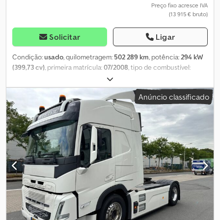
Preço fixo acresce IVA
(13 915 € bruto)
Solicitar
Ligar
Condição:
usado
, quilometragem:
502 289 km
, potência:
294 kW
(399,73 cv)
, primeira matrícula:
07/2008
, tipo de combustível:
diesel
, configuração de eixo:
4x2
, combustível:
diesel
, cor:
verde
,
cabina do condutor:
cabina diurna
, tipo de engrenagem:
Anúncio classificado
automático
, classe de emissão:
Euro 5
, suspensão:
aço-ar
,
comprimento total:
6 600 mm
, largura total:
2 500 mm
, altura
total:
3 060 mm
, Ano de fabrico:
2008
, Equipamento:
AdBlue
, =
Outras opções e acessórios = - Tomada de força (PTO) = Notas =
Apesar do cuidado na introdução correta dos dados, não
podemos ser responsabilizados por eventuais erros nesta
publicação. Dsdpfozr Rw Usx Abxeck As imagens podem não
corresponder à realidade. TLD Trucks & Vans BV Wolfstee 44 B-
2200 Herentals Bélgica Tel.: Leemans Thierry Tel.: Leemans Dino =
Mais informações = Informações técnicas Número de cilindros: 6
Cilindrada: 12.780 cc Eixo dianteiro: Direcional; Suspensão:
Suspensão de lâminas Eixo traseiro: Pneus duplos; Suspensão: