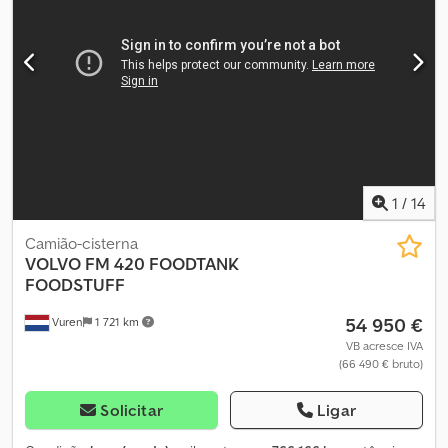
1
/
14
Camião-cisterna
VOLVO
FM 420 FOODTANK
FOODSTUFF
54 950 €
Vuren
1 721 km
VB acresce IVA
(66 490 € bruto)
Solicitar
Ligar