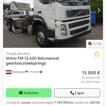
eixo dianteiro: 9000 kg Carga máxima no eixo traseiro: 11500 kg
Pesos Peso em vazio: 10.795 kg Carga útil: 10.205 kg Peso bruto:
21.000 kg Interior Número de lugares: 2 Estado Estado técnico:
muito bom Estado visual: muito bom Danos: nenhum Informações
financeiras Preço: Sob consulta Dcjdpsztaz Ssfx Abxjk =
Informações da empresa = Pode encontrar o nosso catálogo
completo aqui: /
1
/
13
Carga pesada
Volvo
FM 12.420 6x4,manual
gearbox,steelsprings
13 500 €
Rotterdam
1 713 km
VB acresce IVA
(16 335 € bruto)
Solicitar
Ligar
Condição:
usado
, quilometragem:
1 100 000 km
, potência:
420 kW