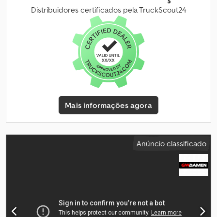
partículas, programa eletrónico de estabilidade (ESP)
, Altura da
Distribuidores certificados pela TruckScout24
cuba: 106 cm Informações adicionais: * Capacidade útil: 11.571 kg *
Altura: 3.890 mm * Largura: 2.550 mm * Comprimento: 6.000 mm *
Tipo | Primeiro eixo: Michelin R * Tamanho do pneu | Primeiro eixo:
315/70 R22.5 * Profundidade do piso interno esquerdo | Primeiro
eixo: 60% * Profundidade do piso interno direito | Primeiro eixo:
60% * Carga máxima | Primeiro eixo: 7.500 kg * Tipo | Segundo
eixo: Michelin R * Tamanho do pneu | Segundo eixo: 315/60 R22.5 *
Profundidade do piso externo esquerdo | Segundo eixo: 40% *
Profundidade do piso interno esquerdo | Segundo eixo: 40% *
Mais informações agora
Profundidade do piso externo direito | Segundo eixo: 40% *
Profundidade do piso interno direito | Segundo eixo: 40% * Carga
máxima | Segundo eixo: 11.500 kg * Distância entre eixos: 380 cm
Dcjdpfx Abjziuf Djxok * Cabine: Sim * Posição | Primeiro eixo:
Anúncio classificado
Frente * Marca | Primeiro eixo: Outra * Tipo de freio | Primeiro
eixo: Freios a disco * Suspensão | Primeiro eixo: Suspensão
pneumática * Direcional | Primeiro eixo: Sim * Posição | Segundo
eixo: Traseira * Marca | Segundo eixo: Outra * Tipo de freio |
Segundo eixo: Freios a disco * Suspensão | Segundo eixo:
Suspensão pneumática * Redução | Segundo eixo: Redução
simples * Rodas duplas | Segundo eixo: Sim * Tração | Segundo