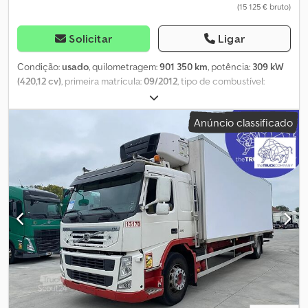
(15 125 € bruto)
Solicitar
Ligar
Condição:
usado
, quilometragem:
901 350 km
, potência:
309 kW
(420,12 cv)
, primeira matrícula:
09/2012
, tipo de combustível:
diesel
, tamanho do pneu:
315/80 R22.5
, configuração de eixo:
6x2
,
distância entre eixos:
6 200 mm
, combustível:
diesel
, travões:
Anúncio classificado
travão de motor
, cor:
outro
, cabina do condutor:
cabina diurna
,
tipo de engrenagem:
automático
, suspensão:
aço-ar
,
comprimento total:
12 050 mm
, largura total:
2 600 mm
, altura
total:
3 900 mm
, Ano de fabrico:
2012
, Equipamento:
ABS,
aquecedor estacionário, controlo de velocidade de cruzeiro,
espelho retrovisor elétrico, fecho centralizado, plataforma
elevatória traseira, regulação eléctrica dos vidros
, = Outras
opções e acessórios = - Leitor de CD - Chave suplente -
Limitador de velocidade - Depósito de combustível em alumínio -
Frigorífico - Tomada de força - Câmara de marcha-atrás - Faróis -
Controlo de estabilidade - Ar condicionado standard - Viseira
Dcjdpszrbamefx Abxek - Corrente alternada - Caixa de
ferramentas - Faróis de xenon = Mais informações =