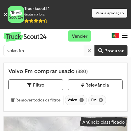
TruckScout24
Para a aplicação
Grátis na loja
Vender
Procurar
Volvo Fm comprar usado
(380)
Filtro
Relevância
Volvo
FM
Remover todos os filtros
Anúncio classificado