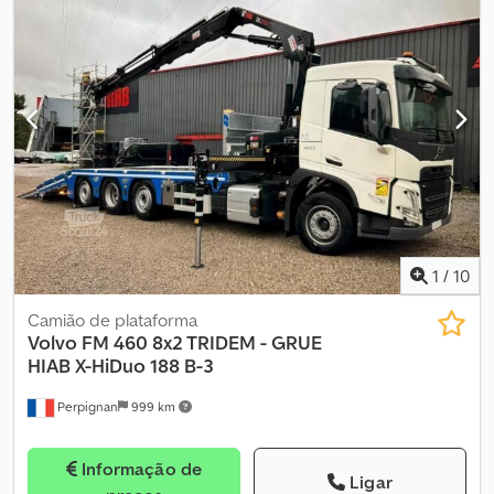
1
/
10
Camião de plataforma
Volvo
FM 460 8x2 TRIDEM - GRUE
HIAB X-HiDuo 188 B-3
Perpignan
999 km
Informação de
Ligar