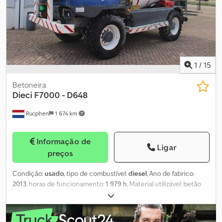
1
/
15
Betoneira
Dieci
F7000 - D648
Rucphen
1 674 km
Informação de
Ligar
preços
Condição:
usado
, tipo de combustível:
diesel
, Ano de fabrico:
2013
, horas de funcionamento:
1 979 h
, Material utilizável: betão
Peso em vazio: 7.400 kg Marca do motor: Cummins Para mais
informações, contacte J.A.J. Jansen. Dcjdpozdk Ansfx Ablok