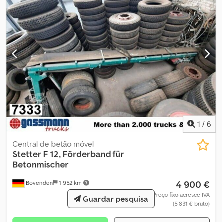
de freios), proteção inferior, proteção lateral em alumínio. Entre-
eixos: 1300 mm Superestrutura: Betoneira LIEBHERR aprox. 10m³
Pode ser convertido, mediante custo adicional, com motor
separado (Deutz ou outra marca)! Dcodpfsi Rlagox Ablek
Hidráulica compatível para tomada de força no veículo trator
disponível por um valor adicional de €3.900,00 líquido! 6 unidades
ano 2009 com 10m³, 2 unidades ano 2011 com 12m³, 3 unidades
ano 2012 com 12m³! As especificações dos acessórios não têm
garantia, sujeito a alterações, venda prévia e erros reservados!
1
/
6
Central de betão móvel
Stetter
F 12, Förderband für
Betonmischer
4 900 €
Bovenden
1 952 km
Preço fixo acresce IVA
Guardar pesquisa
(5 831 € bruto)