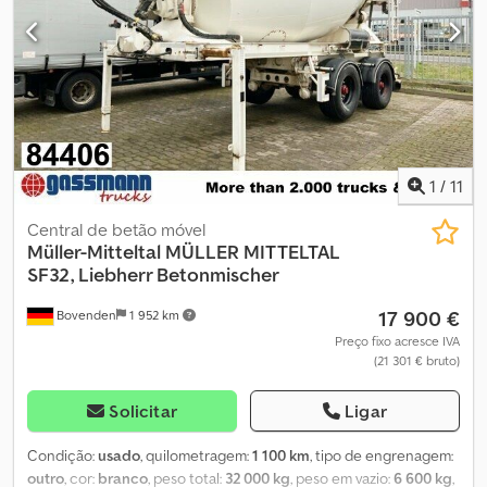
1
/
11
Central de betão móvel
Müller-Mitteltal
MÜLLER MITTELTAL
SF32, Liebherr Betonmischer
17 900 €
Bovenden
1 952 km
Preço fixo acresce IVA
(21 301 € bruto)
Solicitar
Ligar
Condição:
usado
, quilometragem:
1 100 km
, tipo de engrenagem:
outro
, cor:
branco
, peso total:
32 000 kg
, peso em vazio:
6 600 kg
,