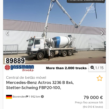
1
/
15
Central de betão móvel
Mercedes-Benz
Actros 3236 B 8x4,
Stetter-Schwing FBP20-100,
79 000 €
Bovenden
1 952 km
Preço fixo acresce IVA
(94 010 € bruto)