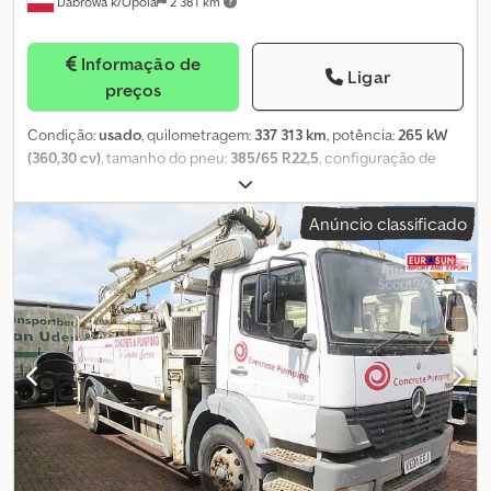
Dabrowa k/Opola
2 381 km
Informação de
Ligar
preços
Condição:
usado
, quilometragem:
337 313 km
, potência:
265 kW
(360,30 cv)
, tamanho do pneu:
385/65 R22,5
, configuração de
eixo:
6x4
, cor:
verde
, tipo de engrenagem:
mecânico
, classe de
emissão:
Euro 6
, suspensão:
aço
, Ano de fabrico:
2015
, horas de
Anúncio classificado
funcionamento:
5 417 h
, Equipamento:
ABS, ar condicionado,
bloqueio do diferencial, espelho retrovisor elétrico, fecho
centralizado, regulação eléctrica dos vidros
, = Opções e
acessórios adicionais = - Controlo da climatização - Rádio - Vidro
do tejadilho = Mais informações = Material aplicável: Betão Eixo 1:
Tamanho dos pneus: 385/65 R22,5; Travões: travões de disco;
Suspensão: suspensão de molas Eixo 2: Tamanho dos pneus:
315/80 R22,5; Suspensão: suspensão de molas Peso vazio: 24.760
kg Capacidade de carga: 1.240 kg Dcjdpswhl Ntefx Ablsk GVW:
26.000 kg