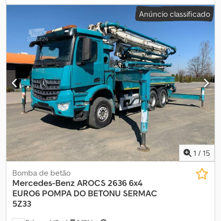
emissão:
Euro 4
, suspensão:
aço
, Ano de fabrico:
2007
,
Anúncio classificado
Equipamento:
ABS, ar condicionado, bloqueio do diferencial,
espelho retrovisor elétrico, fecho centralizado, regulação
eléctrica dos vidros
, = Opções e acessórios adicionais = -
Controlo da climatização - Rádio - Vidro do tejadilho = Mais
informações = Material aplicável: Betão Eixo 1: Tamanho dos
pneus: 385/65 R22.5; Travões: travões de tambor; Suspensão:
suspensão de molas Eixo 2: Tamanho dos pneus: 315/80 R22,5;
Suspensão: suspensão de molas Peso vazio: 25.500 kg
Capacidade de carga: 1.500 kg GVW: 27.000 kg Dcedpfszkm Nkex
Ablsk
1
/
15
Bomba de betão
Mercedes-Benz
AROCS 2636 6x4
EURO6 POMPA DO BETONU SERMAC
5Z33