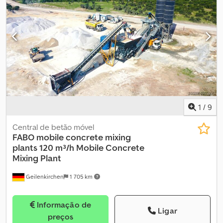
1
/
9
Central de betão móvel
FABO mobile concrete mixing
plants
120 m³/h Mobile Concrete
Mixing Plant
Geilenkirchen
1 705 km
Informação de
Ligar
preços