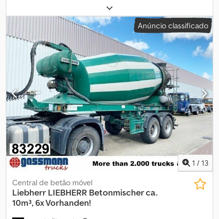
peso máximo de carga:
25 400 kg
, tamanho do pneu:
425/65R22,5
, primeira matrícula:
03/2016
, suspensão:
ar
, cabina
Anúncio classificado
do condutor:
outro
, Equipamento:
ABS
, Localização do veículo:
Bovenden, 2 eixos, eixos BPW, suspensão pneumática, primeiro
eixo elevável, ABS (sistema antibloqueio de travões), proteção
lateral, suportes. Superestrutura: Betoneira Liebherr tipo HTM
1004, aprox. 10m³, 2x eixos BPW de 10t! Hidráulica compatível para
tomada de força no veículo trator disponível por um custo
adicional! As informações sobre acessórios são fornecidas sem
garantia. Sujeito a alterações, venda prévia e erros! Djdpfxoi Rk
Axs Abljck
1
/
13
Central de betão móvel
Liebherr
LIEBHERR Betonmischer ca.
10m³, 6x Vorhanden!