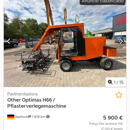
Anúncio classificado
1
/
15
Pavimentadora
Other Optimas H66 /
Pflasterverlegemaschine
5 900 €
Saarlouis
1 618 km
Preço fixo acresce IVA
(7 021 € bruto)