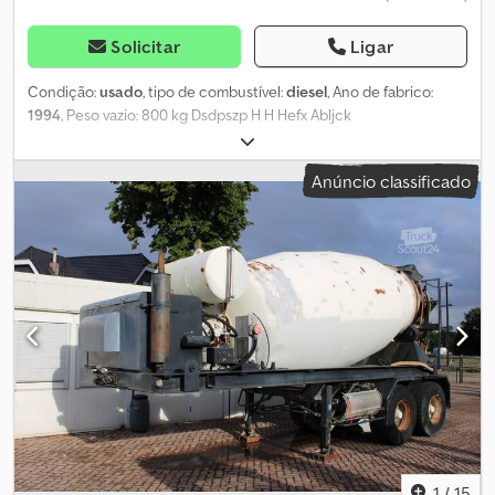
Solicitar
Ligar
Condição:
usado
, tipo de combustível:
diesel
, Ano de fabrico:
1994
, Peso vazio: 800 kg Dsdpszp H H Hefx Abljck
Anúncio classificado
1
/
15