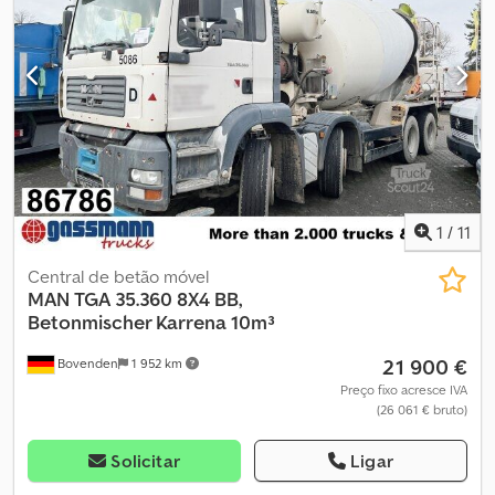
Dedpevy A Ifefx Abljck Implemento: Misturador de concreto
LIEBHERR aprox. 10m³/IMAGENS DE ARQUIVO! Pode ser
convertido para motor independente (Deutz ou outra marca)
mediante custo adicional! Hidráulica adequada para tomada de
força do veículo trator disponível por um custo adicional de
€3.900,00 líquido! 6 unidades ano 2009 com 10 m³, 2 unidades ano
2011 com 12 m³, 3 unidades ano 2012 com 12 m³! INFORMAÇÕES
SOBRE ACESSÓRIOS SEM GARANTIA, alterações, venda prévia e
erros reservados!
1
/
11
Central de betão móvel
MAN
TGA 35.360 8X4 BB,
Betonmischer Karrena 10m³
21 900 €
Bovenden
1 952 km
Preço fixo acresce IVA
(26 061 € bruto)
Solicitar
Ligar