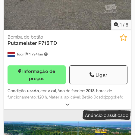
1
/
8
Bomba de betão
Putzmeister
P715 TD
Hoorn
1 794 km
Informação de
Ligar
preços
Condição:
usado
, cor:
azul
, Ano de fabrico:
2018
, horas de
funcionamento:
120 h
, Material aplicável: Betão Dcsdpjzpgbkefx
Ablek Tipo de motor: Deutz D2011 L 03
Anúncio classificado