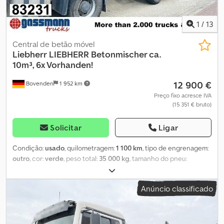
venda prévia e erros!
1
/
13
Central de betão móvel
Liebherr
LIEBHERR Betonmischer ca.
10m³, 6x Vorhanden!
12 900 €
Bovenden
1 952 km
Preço fixo acresce IVA
(15 351 € bruto)
Solicitar
Ligar
Condição:
usado
, quilometragem:
1 100 km
, tipo de engrenagem:
outro
, cor:
verde
, peso total:
35 000 kg
, tamanho do pneu:
425/65R22,5
, primeira matrícula:
04/2009
, suspensão:
ar
, volume
do espaço de carga:
10 m³
, cabina do condutor:
outro
, distância
Anúncio classificado
entre eixos:
1 300 mm
, Equipamento:
ABS
, Localização do veículo:
Bovenden, 2 eixos, eixos MB (freios a disco), suspensão
pneumática, ABS (sistema antibloqueio), proteção inferior,
proteção lateral em alumínio. Distância entre eixos: 1300 mm