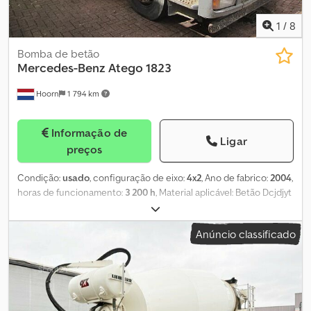
1
/
8
Bomba de betão
Mercedes-Benz
Atego 1823
Hoorn
1 794 km
Informação de
Ligar
preços
Condição:
usado
, configuração de eixo:
4x2
, Ano de fabrico:
2004
,
horas de funcionamento:
3 200 h
, Material aplicável: Betão Dcjdjyt
Hy Ajpfx Abljk
Anúncio classificado