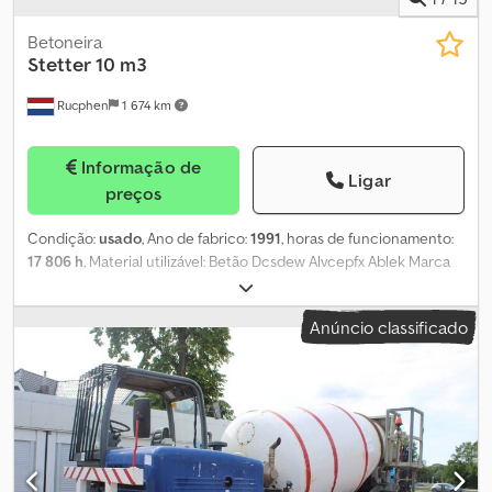
Betoneira
Stetter
10 m3
Rucphen
1 674 km
Informação de
Ligar
preços
Condição:
usado
, Ano de fabrico:
1991
, horas de funcionamento:
17 806 h
, Material utilizável: Betão Dcsdew Alvcepfx Ablek Marca
do motor: Deutz Para mais informações, contacte J.A.J. Jansen.
Anúncio classificado