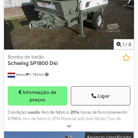
315/80 R22,5 Eixo 3: Tamanho dos pneus: 315/80 R22.5 Eixo 4:
Tamanho dos pneus: 315/80 R22.5 Peso vazio: 22.935 kg
Capacidade de carga: 11.065 kg GVW: 34.000 kg
1
/
8
Bomba de betão
Schwing
SP1800 D4i
Hoorn
1 794 km
Informação de
Ligar
preços
Condição:
usado
, Ano de fabrico:
2014
, horas de funcionamento:
2 700 h
, Ano de fabrico: 2014 Material aplicável: Betão Tipo de
motor: Caterpillar C4.4 Dcedpfexmth Esx Abljk
Anúncio classificado