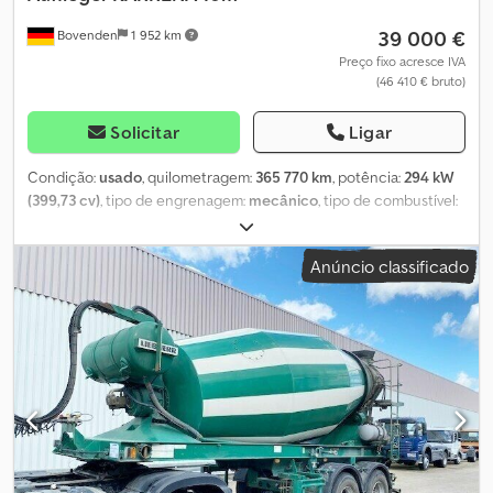
39 000 €
Bovenden
1 952 km
Preço fixo acresce IVA
(46 410 € bruto)
Solicitar
Ligar
Condição:
usado
, quilometragem:
365 770 km
, potência:
294 kW
(399,73 cv)
, tipo de engrenagem:
mecânico
, tipo de combustível:
diesel
, cor:
branco
, peso total:
40 000 kg
, peso em vazio:
13 000
kg
, peso máximo de carga:
27 000 kg
, tamanho do pneu:
Anúncio classificado
315/80R22.5
, configuração de eixo:
8x4
, número de lugares:
2
,
primeira matrícula:
03/2013
, classe de emissão:
Euro 5
, travões:
travão de motor
, suspensão:
aço-ar
, cabina do condutor:
cabina-cama
, distância entre eixos:
3 600 mm
, Equipamento:
ABS, aquecedor de assento, aquecedor estacionário, ar
condicionado, baixo nível de ruído, bloqueio do diferencial,
cabina, computador de bordo, controlo de velocidade de
cruzeiro, direção assistida, faróis de nevoeiro, fecho
centralizado, hidráulica, tração integral
, Localização do veículo:
Bovenden, Lg. Haus, 1x banco conforto, 1x cama, bancos