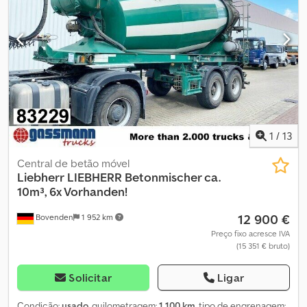
1
/
13
Central de betão móvel
Liebherr
LIEBHERR Betonmischer ca.
10m³, 6x Vorhanden!
12 900 €
Bovenden
1 952 km
Preço fixo acresce IVA
(15 351 € bruto)
Solicitar
Ligar
Condição:
usado
, quilometragem:
1 100 km
, tipo de engrenagem: