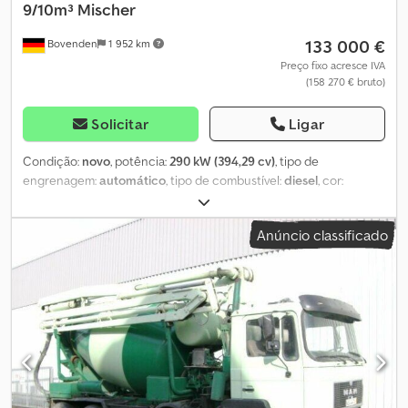
9/10m³ Mischer
133 000 €
Bovenden
1 952 km
Preço fixo acresce IVA
(158 270 € bruto)
Solicitar
Ligar
Condição:
novo
, potência:
290 kW (394,29 cv)
, tipo de
engrenagem:
automático
, tipo de combustível:
diesel
, cor:
branco
, peso total:
35 000 kg
, tamanho do pneu:
315/80 R22,5
,
configuração de eixo:
8x4
, número de lugares:
3
, classe de
Anúncio classificado
emissão:
Euro 6
, suspensão:
aço
, cabina do condutor:
cabina
diurna
, distância entre eixos:
4 250 mm
, Equipamento:
ABS,
aquecedor de assento, aquecedor estacionário, ar
condicionado, baixo nível de ruído, cabina, controlo de tração,
controlo de velocidade de cruzeiro, faróis de nevoeiro, fecho
centralizado, sistema de navegação
, Localização do veículo:
Bovenden, ClassicSpace, Mercedes PowerShift 3, preparação
para montagem domiciliar, 1x assento conforto, aquecimento de
assento, janela traseira, espelhos elétricos, espelhos aquecidos,