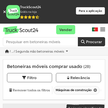
TruckScout24
Para a aplicação
Grátis na loja
Vender
Procurar
/ ... / Segunda mão betoneiras móveis
Betoneiras móveis comprar usado
(28)
Filtro
Relevância
Máquinas de construção
Te
Remover todos os filtros