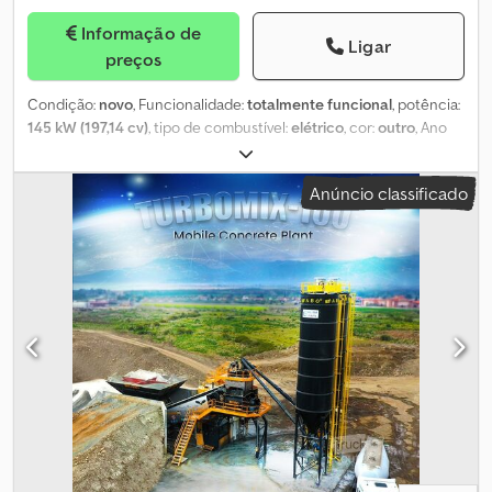
Informação de
Ligar
preços
Condição:
novo
, Funcionalidade:
totalmente funcional
, potência:
145 kW (197,14 cv)
, tipo de combustível:
elétrico
, cor:
outro
, Ano
de fabrico:
2026
, *Todos os nossos produtos são fabricados com
cuidado e estão cobertos por uma garantia de 1 ano! *Instalação
Anúncio classificado
e formação do operador GRATUITAS As centrais de betão móveis
totalmente automáticas da FABO TURBOMIX são a solução ideal
para os projectos que requerem um curto prazo e um
assentamento compactado num local de trabalho específico.
Uma vez que todo o equipamento de uma central de betão é
montado num único chassis móvel, a central pode ser facilmente
deslocada por apenas um camião. A produtividade das centrais
de betão móveis TURBOMIX varia de 30 m3/h a 150 m3/h. A série
FABO TURBOMIX de centrais de betão móveis tem controlo
automático, pesagem estática/dinâmica por célula de carga de
materiais agregados e aditivos. As centrais de betão têm um
misturador de betão qualitativo e forte, que fornece uma mistura
homogénea de alta capacidade. ESPECIFICAÇÕES TÉCNICAS: