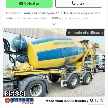
Solicitar
Ligar
Condição:
usado
, quilometragem:
1 100 km
, tipo de engrenagem:
outro
, cor:
verde
, peso total:
35 000 kg
, tamanho do pneu:
425/65R22,5
, primeira matrícula:
02/2009
, suspensão:
ar
, cabina
do condutor:
outro
, distância entre eixos:
1 300 mm
,
Anúncio classificado
Equipamento:
ABS
, Localização do veículo: Bovenden, 2 eixos,
eixos MB (freios a disco), suspensão pneumática, ABS (sistema
antibloqueio), proteção inferior, proteção lateral de alumínio.
Entre-eixos: 1300 mm Superestrutura: Betoneira LIEBHERR aprox.
10m³ / IMAGENS DE ARQUIVO! Pode ser adaptado, mediante custo
adicional, com motor separado (Deutz ou outra marca)! Hidráulica
compatível para tomada de força do caminhão trator disponível
por 3.900,00 € líquidos adicionais! 6 unidades ano 2009 com 10m³,
2 unidades ano 2011 com 12m³, 3 unidades ano 2012 com 12m³!
INFORMAÇÕES SOBRE ACESSÓRIOS SEM GARANTIA, sujeito a
alterações, venda intermédia e erros! Dcodpfx Asvy A H Uoc Ijk
1
/
13