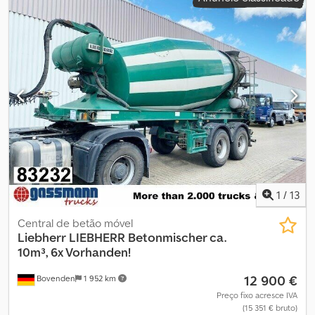
para betoneira de 3-4 eixos, distância entre roletes 11 m,
velocidade da correia 2,8 m/s, potência requerida 12 kW. Estado
EXCELENTE, quase não utilizado! INFORMAÇÕES SOBRE
ACESSÓRIOS SEM GARANTIA; alterações, venda prévia e erros
reservados!
1
/
13
Central de betão móvel
Liebherr
LIEBHERR Betonmischer ca.
10m³, 6x Vorhanden!
12 900 €
Bovenden
1 952 km
Preço fixo acresce IVA
(15 351 € bruto)