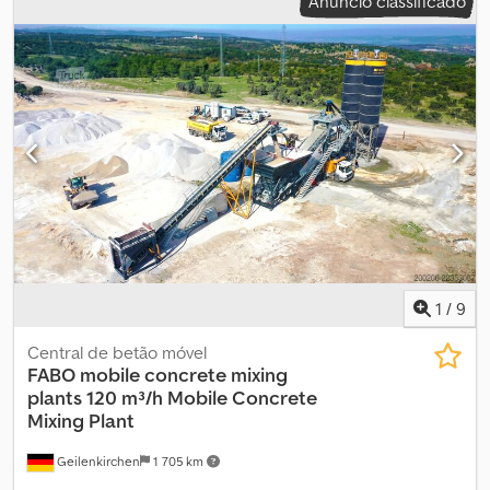
Anúncio classificado
1
/
9
Central de betão móvel
FABO mobile concrete mixing
plants
120 m³/h Mobile Concrete
Mixing Plant
Geilenkirchen
1 705 km