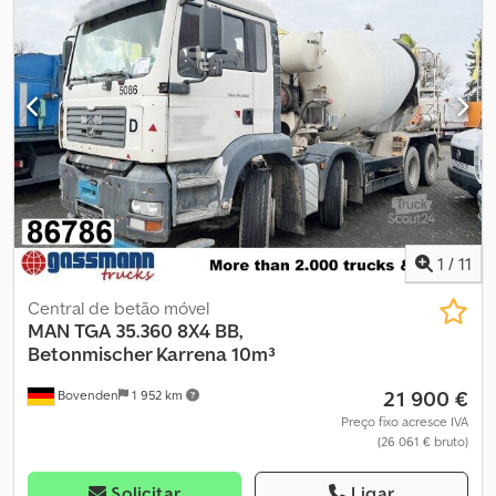
pneumática, ABS (sistema antibloqueio), proteção inferior,
proteção lateral em alumínio. Distância entre eixos: 1300 mm
Implemento: Misturador de concreto LIEBHERR aprox.
10m³/IMAGENS DE ARQUIVO! Pode ser convertido para motor
independente (Deutz ou outra marca) mediante custo adicional!
Hidráulica adequada para tomada de força do veículo trator
disponível por um custo adicional de €3.900,00 líquido! 6
unidades ano 2009 com 10 m³, 2 unidades ano 2011 com 12 m³, 3
unidades ano 2012 com 12 m³! INFORMAÇÕES SOBRE
ACESSÓRIOS SEM GARANTIA, alterações, venda prévia e erros
reservados! Dodpfxevy A Ifs Ac Iock
1
/
11
Central de betão móvel
MAN
TGA 35.360 8X4 BB,
Betonmischer Karrena 10m³
21 900 €
Bovenden
1 952 km
Preço fixo acresce IVA
(26 061 € bruto)
Solicitar
Ligar