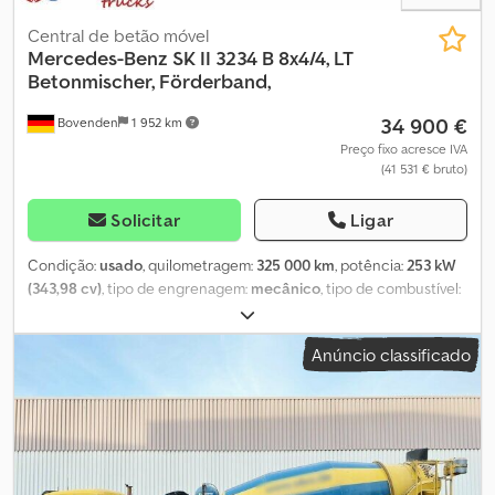
Central de betão móvel
Mercedes-Benz
SK II 3234 B 8x4/4, LT
Betonmischer, Förderband,
34 900 €
Bovenden
1 952 km
Preço fixo acresce IVA
(41 531 € bruto)
Solicitar
Ligar
Condição:
usado
, quilometragem:
325 000 km
, potência:
253 kW
(343,98 cv)
, tipo de engrenagem:
mecânico
, tipo de combustível:
diesel
, cor:
branco
, peso total:
32 000 kg
, peso em vazio:
16 450
kg
, peso máximo de carga:
15 550 kg
, tamanho do pneu:
Anúncio classificado
315/80R22.5
, configuração de eixo:
8x4
, número de lugares:
2
,
primeira matrícula:
11/1997
, classe de emissão:
euro2
, travões:
travão de motor
, suspensão:
aço
, volume do espaço de carga:
9
m³
, cabina do condutor:
cabina diurna
, distância entre eixos:
4 200 mm
, Equipamento:
ABS, aquecedor de assento, baixo
nível de ruído, bloqueio do diferencial, cabina, controlo de