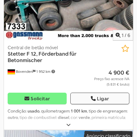
unidades ano 2011 com 12m³, 3 unidades ano 2012 com 12m³!
Dodpfx Aji Rlagsc Ijck As especificações dos acessórios não têm
garantia, sujeito a alterações, venda prévia e erros reservados!
1
/
6
Central de betão móvel
Stetter
F 12, Förderband für
Betonmischer
4 900 €
Bovenden
1 952 km
Preço fixo acresce IVA
(5 831 € bruto)
Solicitar
Ligar
Condição:
usado
, quilometragem:
1 001 km
, tipo de engrenagem:
outro
, tipo de combustível:
diesel
, cor:
verde
, primeira matrícula:
01/1994
, Ano de fabrico:
1994
, cabina do condutor:
outro
,
Localização do veículo: Bovenden. Dodji Rn Tzspfx Ac Ieck
Anúncio classificado
Superestrutura: Transportador de correia (GRANEL), aprox. 12 m,