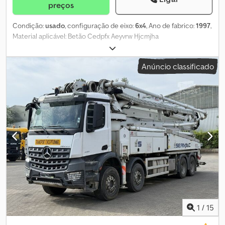
preços
Condição:
usado
, configuração de eixo:
6x4
, Ano de fabrico:
1997
,
Material aplicável: Betão Cedpfx Aeyvrw Hjcmjha
Anúncio classificado
1
/
15