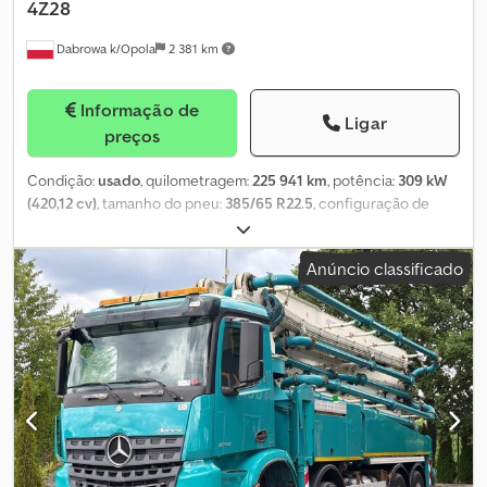
4Z28
Dabrowa k/Opola
2 381 km
Informação de
Ligar
preços
Condição:
usado
, quilometragem:
225 941 km
, potência:
309 kW
(420,12 cv)
, tamanho do pneu:
385/65 R22.5
, configuração de
eixo:
8x4
, cor:
verde
, tipo de engrenagem:
automático
, classe de
emissão:
Euro 6
, suspensão:
aço
, comprimento total:
9 920 mm
,
Anúncio classificado
largura total:
2 550 mm
, altura total:
4 000 mm
, volume do espaço
de carga:
9 m³
, Ano de fabrico:
2018
, Equipamento:
ABS, ar
condicionado, bloqueio do diferencial, espelho retrovisor
elétrico, fecho centralizado, regulação eléctrica dos vidros
, =
Opções e acessórios adicionais = - Controlo da climatização -
Rádio - Vidro do tejadilho Cjdpsynnw Ejfx Acmjha = Mais
informações = Material aplicável: Betão Eixo 1: Tamanho dos
pneus: 385/65 R22.5; Travões: travões de tambor; Suspensão:
suspensão de molas Eixo 2: Tamanho dos pneus: 385/65 R22.5;
Suspensão: suspensão de molas Eixo 4: Tamanho dos pneus: