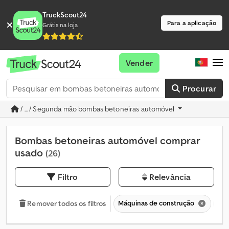
TruckScout24
Para a aplicação
Grátis na loja
Vender
Procurar
/ ... / Segunda mão bombas betoneiras automóvel
Bombas betoneiras automóvel comprar
usado
(26)
Filtro
Relevância
Máquinas de construção
Te
Remover todos os filtros