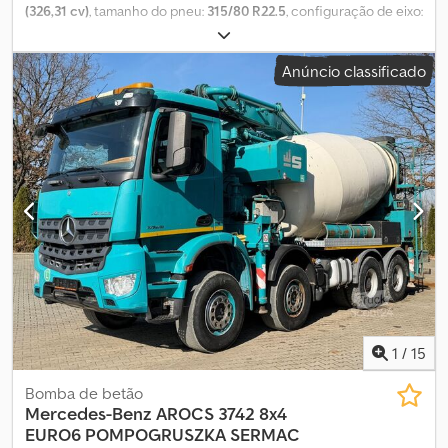
(326,31 cv)
, tamanho do pneu:
315/80 R22.5
, configuração de eixo:
6x4
, cor:
outro
, tipo de engrenagem:
automático
, classe de
emissão:
Euro 6
, suspensão:
aço
, comprimento total:
10 100 mm
,
Anúncio classificado
largura total:
2 500 mm
, altura total:
3 940 mm
, Ano de fabrico:
2015
, Equipamento:
ABS, ar condicionado, bloqueio do
diferencial, espelho retrovisor elétrico, fecho centralizado,
regulação eléctrica dos vidros
, = Opções e acessórios adicionais
= - Controlo da climatização - Rádio - Vidro do tejadilho Codpfx
Acozczx Eemeha = Mais informações = Cor: Roxo Material
aplicável: Betão Tamanho dos pneus: 315/80 R22.5 Suspensão:
suspensão de molas Peso vazio: 21.500 kg Capacidade de carga:
6.000 kg GVW: 27.500 kg
1
/
15
Bomba de betão
Mercedes-Benz
AROCS 3742 8x4
EURO6 POMPOGRUSZKA SERMAC