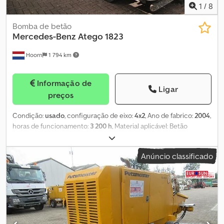
1
/
8
Bomba de betão
Mercedes-Benz
Atego 1823
Hoorn
1 794 km
Informação de
Ligar
preços
Condição:
usado
, configuração de eixo:
4x2
, Ano de fabrico:
2004
,
horas de funcionamento:
3 200 h
, Material aplicável: Betão
Chjdeyt Hy Aspfx Acmja
Anúncio classificado