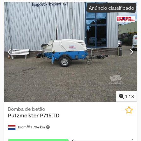
Anúncio classificado
1
/
8
Bomba de betão
Putzmeister
P715 TD
Hoorn
1 794 km