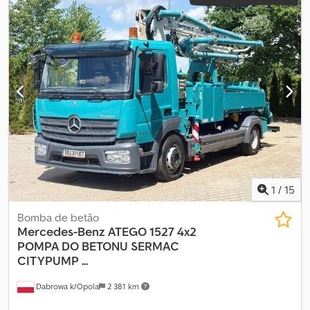
1
/
15
Bomba de betão
Mercedes-Benz
ATEGO 1527 4x2
POMPA DO BETONU SERMAC
CITYPUMP ...
Dabrowa k/Opola
2 381 km