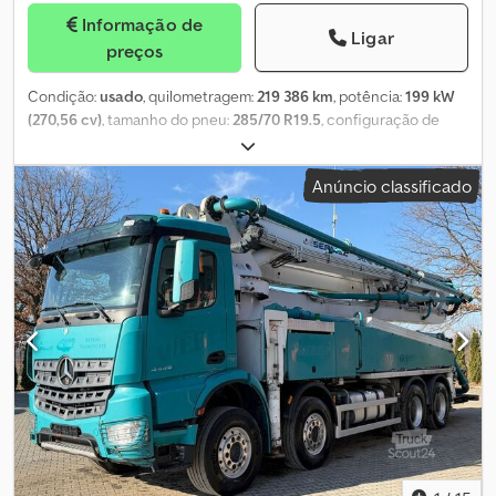
Informação de
Ligar
preços
Condição:
usado
, quilometragem:
219 386 km
, potência:
199 kW
(270,56 cv)
, tamanho do pneu:
285/70 R19.5
, configuração de
eixo:
4x2
, cor:
verde
, tipo de engrenagem:
mecânico
, classe de
emissão:
Euro 6
, suspensão:
ar
, comprimento total:
8 300 mm
,
Anúncio classificado
largura total:
2 550 mm
, altura total:
3 600 mm
, Ano de fabrico:
2014
, Equipamento:
ABS, ar condicionado, bloqueio do
diferencial, espelho retrovisor elétrico, fecho centralizado,
regulação eléctrica dos vidros
, = Opções e acessórios adicionais
= - Controlo da climatização - Lubrificação centralizada - Rádio =
Mais informações = Material aplicável: Betão Chodezdvv Tjpfx
Acmea Tamanho dos pneus: 285/70 R19.5 Suspensão: suspensão
pneumática Eixo 1: Travões: travões de disco Peso vazio: 14.420 kg
Capacidade de carga: 580 kg GVW: 15.000 kg