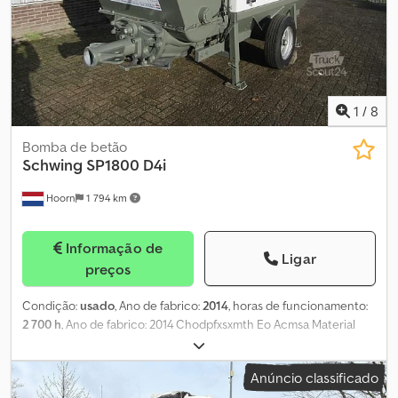
1
/
8
Bomba de betão
Schwing
SP1800 D4i
Hoorn
1 794 km
Informação de
Ligar
preços
Condição:
usado
, Ano de fabrico:
2014
, horas de funcionamento:
2 700 h
, Ano de fabrico: 2014 Chodpfxsxmth Eo Acmsa Material
aplicável: Betão Tipo de motor: Caterpillar C4.4
Anúncio classificado