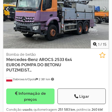
Vidro do tejadilho = Mais informações = Material aplicável: Betão
Eixo 1: Tamanho dos pneus: 385/65 R22.5; Travões: travões de
tambor; Suspensão: suspensão de molas Eixo 2: Tamanho dos
pneus: 385/65 R22.5; Suspensão: suspensão de molas Chjdpfx
Aeynga Eecmea Eixo 4: Tamanho dos pneus: 315/80 R22.5;
Suspensão: suspensão de molas Peso vazio: 31.820 kg Capacidade
de carga: 2.180 kg GVW: 34.000 kg
1
/
15
Bomba de betão
Mercedes-Benz
AROCS 2533 6x4
EURO6 POMPA DO BETONU
PUTZMEIST...
Dabrowa k/Opola
2 381 km
Informação de
Ligar
preços
Condição:
usado
, quilometragem:
251 583 km
, potência:
240 kW