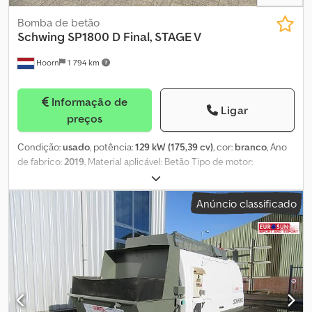
Bomba de betão
Schwing
SP1800 D Final, STAGE V
Hoorn
1 794 km
Informação de
Ligar
preços
Condição:
usado
, potência:
129 kW (175,39 cv)
, cor:
branco
, Ano
de fabrico:
2019
, Material aplicável: Betão Tipo de motor:
Caterpillar LC4.4 Chedpfozpgayjx Acmoa
Anúncio classificado