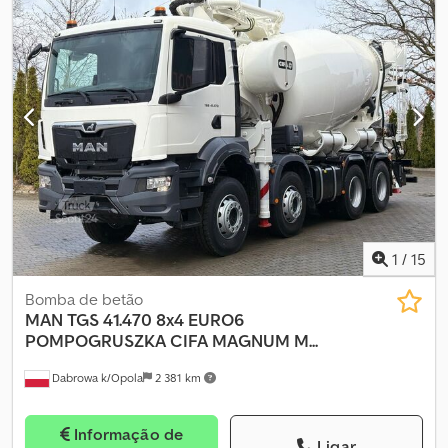
1
/
15
Bomba de betão
MAN
TGS 41.470 8x4 EURO6
POMPOGRUSZKA CIFA MAGNUM M...
Dabrowa k/Opola
2 381 km
Informação de
Ligar