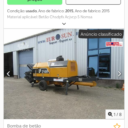
Condição:
usado
, Ano de fabrico:
2015
, Ano de fabrico: 2015
Material aplicável: Betão Chsdpfx Acjvcp S Nomsa
Anúncio classificado
1
/
8
Bomba de betão