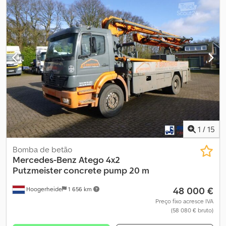
= Chsdpfezcuvkox Acmoa - Controlo da climatização - Rádio -
Vidro do tejadilho = Mais informações = Material aplicável: Betão
1
/
15
Bomba de betão
Mercedes-Benz
Atego 4x2
Putzmeister concrete pump 20 m
48 000 €
Hoogerheide
1 656 km
Preço fixo acresce IVA
(58 080 € bruto)