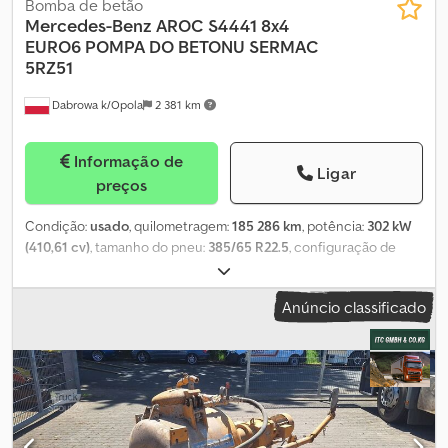
Bomba de betão
Mercedes-Benz
AROC S4441 8x4
EURO6 POMPA DO BETONU SERMAC
5RZ51
Dabrowa k/Opola
2 381 km
Informação de
Ligar
preços
Condição:
usado
, quilometragem:
185 286 km
, potência:
302 kW
(410,61 cv)
, tamanho do pneu:
385/65 R22.5
, configuração de
eixo:
8x4
, cor:
branco
, tipo de engrenagem:
automático
, classe
de emissão:
Euro 6
, suspensão:
aço
, Ano de fabrico:
2019
,
Anúncio classificado
Equipamento:
ABS, ar condicionado, bloqueio do diferencial,
espelho retrovisor elétrico, fecho centralizado, regulação
eléctrica dos vidros
, = Opções e acessórios adicionais = -
Controlo da climatização - Rádio - Vidro do tejadilho = Mais
informações = Material aplicável: Betão Chedezgny Aopfx Acmoa
Eixo 1: Tamanho dos pneus: 385/65 R22.5; Suspensão: suspensão
de molas Eixo 2: Tamanho dos pneus: 385/65 R22.5; Suspensão: