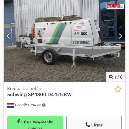
Mercedes Axor 1829 Ano de fabrico: 2007 639.000 km 2.865 horas
de funcionamento Cedpfx Asx Emfdjcmeha
1
/
8
Bomba de betão
Schwing
SP 1800 D4 125 KW
Hoorn
1 794 km
Informação de
Ligar
preços