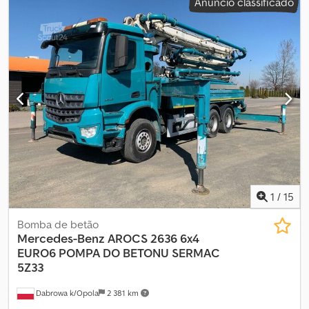
Anúncio classificado
315/80 R22,5; Suspensão: suspensão de molas Peso vazio: 25.500
kg Capacidade de carga: 1.500 kg GVW: 27.000 kg
1
/
15
Bomba de betão
Mercedes-Benz
AROCS 2636 6x4
EURO6 POMPA DO BETONU SERMAC
5Z33
Dabrowa k/Opola
2 381 km