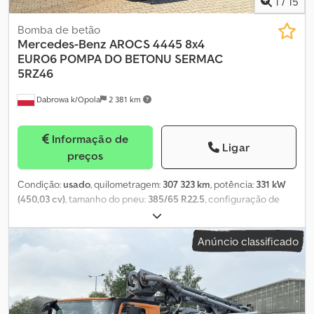
1
/
15
Bomba de betão
Mercedes-Benz
AROCS 4445 8x4
EURO6 POMPA DO BETONU SERMAC
5RZ46
Dabrowa k/Opola
2 381 km
Informação de
Ligar
preços
Condição:
usado
, quilometragem:
307 323 km
, potência:
331 kW
(450,03 cv)
, tamanho do pneu:
385/65 R22.5
, configuração de
eixo:
8x4
, cor:
verde
, tipo de engrenagem:
automático
, classe de
emissão:
Euro 6
, suspensão:
aço
, comprimento total:
11 500 mm
,
Anúncio classificado
largura total:
2 550 mm
, altura total:
4 000 mm
, Ano de fabrico:
2015
, Equipamento:
ABS, ar condicionado, bloqueio do
diferencial, espelho retrovisor elétrico, fecho centralizado,
regulação eléctrica dos vidros
, = Opções e acessórios adicionais
= - Controlo da climatização - Lubrificação centralizada - Rádio -