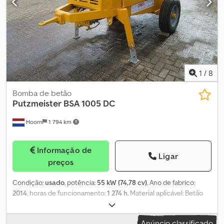
1
/
8
Bomba de betão
Putzmeister
BSA 1005 DC
Hoorn
1 794 km
Informação de
Ligar
preços
Condição:
usado
, potência:
55 kW (74,78 cv)
, Ano de fabrico:
2014
, horas de funcionamento:
1 274 h
, Material aplicável: Betão
Tipo de motor: Deutz TD2.9 L04 Csdpfey Ui Srex Acmsha
Anúncio classificado