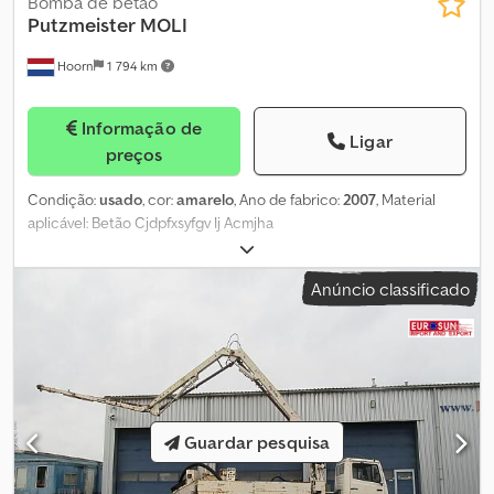
Bomba de betão
Putzmeister
MOLI
Hoorn
1 794 km
Informação de
Ligar
preços
Condição:
usado
, cor:
amarelo
, Ano de fabrico:
2007
, Material
aplicável: Betão Cjdpfxsyfgv Ij Acmjha
Anúncio classificado
Guardar pesquisa