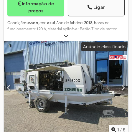
Informação de
Ligar
preços
Condição:
usado
, cor:
azul
, Ano de fabrico:
2018
, horas de
funcionamento:
120 h
, Material aplicável: Betão Tipo de motor:
Deutz D2011 L 03 Chjdpfjzpgbkex Acmoa
Anúncio classificado
1
/
8