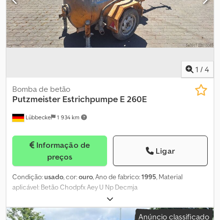
suspensão de molas Eixo 3: Tamanho dos pneus: 315/80 R22.5;
Suspensão: suspensão de molas
1
/
4
Bomba de betão
Putzmeister
Estrichpumpe E 260E
Lübbecke
1 934 km
Informação de
Ligar
preços
Condição:
usado
, cor:
ouro
, Ano de fabrico:
1995
, Material
aplicável: Betão Chodpfx Aey U Np Decmja
Anúncio classificado