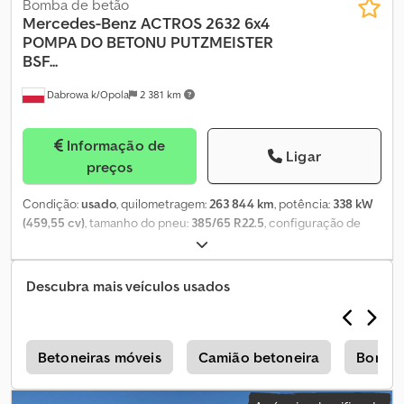
Bomba de betão
Mercedes-Benz
ACTROS 2632 6x4
POMPA DO BETONU PUTZMEISTER
BSF...
Dabrowa k/Opola
2 381 km
Informação de
Ligar
preços
Condição:
usado
, quilometragem:
263 844 km
, potência:
338 kW
(459,55 cv)
, tamanho do pneu:
385/65 R22.5
, configuração de
eixo:
6x4
, distância entre eixos:
4 500 mm
, cor:
amarelo
, classe de
emissão:
Euro 4
, suspensão:
aço
, Ano de fabrico:
2007
,
Equipamento:
ABS, ar condicionado, bloqueio do diferencial,
Descubra mais veículos usados
espelho retrovisor elétrico, fecho centralizado, regulação
eléctrica dos vidros
, = Opções e acessórios adicionais = -
Controlo da climatização Csdszkm Nkspfx Acmeha - Rádio - Vidro
do tejadilho = Mais informações = Material aplicável: Betão Eixo 1:
s
Betoneiras móveis
Camião betoneira
Bomba
Tamanho dos pneus: 385/65 R22.5; Travões: travões de tambor;
Suspensão: suspensão de molas Eixo 2: Tamanho dos pneus: