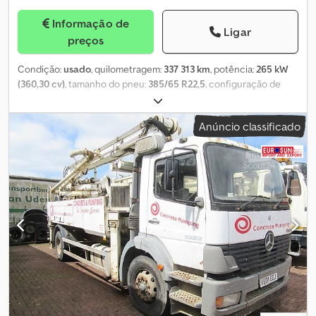
Informação de
Ligar
preços
Condição:
usado
, quilometragem:
337 313 km
, potência:
265 kW
(360,30 cv)
, tamanho do pneu:
385/65 R22,5
, configuração de
eixo:
6x4
, cor:
verde
, tipo de engrenagem:
mecânico
, classe de
emissão:
Euro 6
, suspensão:
aço
, Ano de fabrico:
2015
, horas de
Anúncio classificado
funcionamento:
5 417 h
, Equipamento:
ABS, ar condicionado,
bloqueio do diferencial, espelho retrovisor elétrico, fecho
centralizado, regulação eléctrica dos vidros
, = Opções e
acessórios adicionais = - Controlo da climatização - Rádio - Vidro
do tejadilho = Mais informações = Chodswhl Ntopfx Acmja
Material aplicável: Betão Eixo 1: Tamanho dos pneus: 385/65 R22,5;
Travões: travões de disco; Suspensão: suspensão de molas Eixo 2:
Tamanho dos pneus: 315/80 R22,5; Suspensão: suspensão de
molas Peso vazio: 24.760 kg Capacidade de carga: 1.240 kg GVW:
26.000 kg