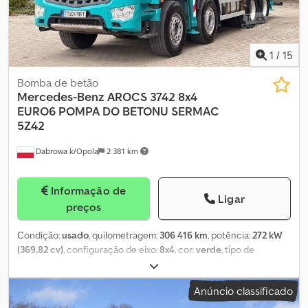
315/80 R22.5; Suspensão: suspensão de molas Peso vazio: 22.185 kg
Capacidade de carga: 11.815 kg GVW: 34.000 kg
1
/
15
Bomba de betão
Mercedes-Benz
AROCS 3742 8x4
EURO6 POMPA DO BETONU SERMAC
5Z42
Dabrowa k/Opola
2 381 km
Informação de
Ligar
preços
Condição:
usado
, quilometragem:
306 416 km
, potência:
272 kW
(369,82 cv)
, configuração de eixo:
8x4
, cor:
verde
, tipo de
engrenagem:
automático
, classe de emissão:
Euro 6
, Ano de
fabrico:
2016
, Equipamento:
ABS, ar condicionado, bloqueio do
Anúncio classificado
diferencial, espelho retrovisor elétrico, fecho centralizado,
regulação eléctrica dos vidros
, = Opções e acessórios adicionais