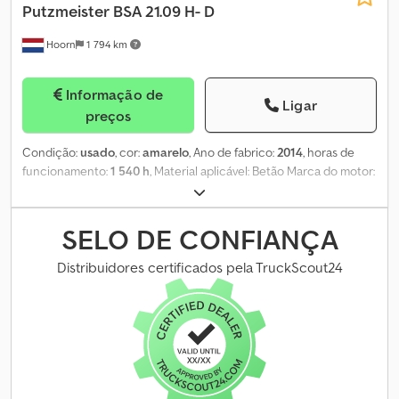
Putzmeister
BSA 21.09 H- D
Hoorn
1 794 km
Informação de
Ligar
preços
Condição:
usado
, cor:
amarelo
, Ano de fabrico:
2014
, horas de
funcionamento:
1 540 h
, Material aplicável: Betão Marca do motor:
Deutz Codpfx Aoyg Ib Uecmsha
SELO DE CONFIANÇA
Distribuidores certificados pela TruckScout24