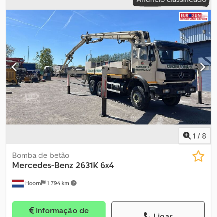
1
/
8
Bomba de betão
Mercedes-Benz
2631K 6x4
Hoorn
1 794 km
Informação de
Ligar