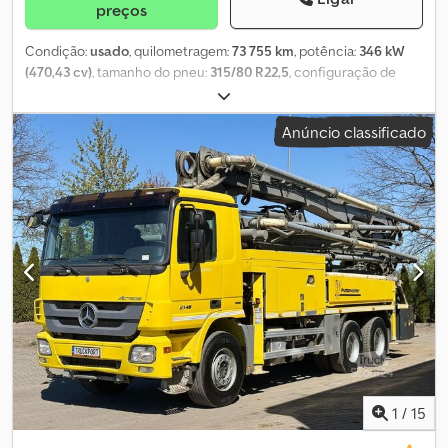
preços
Condição:
usado
, quilometragem:
73 755 km
, potência:
346 kW
(470,43 cv)
, tamanho do pneu:
315/80 R22,5
, configuração de
eixo:
8x4
, cor:
branco
, tipo de engrenagem:
mecânico
, classe de
emissão:
Euro 6
, suspensão:
aço
, volume do espaço de carga:
9
Anúncio classificado
m³
, Ano de fabrico:
2022
, Equipamento:
ABS, ar condicionado,
bloqueio do diferencial, espelho retrovisor elétrico, fecho
centralizado, regulação eléctrica dos vidros
, = Opções e
acessórios adicionais = - Controlo da climatização - Rádio = Mais
informações = Cjdpfx Aezkm Nqocmjha Material aplicável: Betão
Suspensão: suspensão de molas Eixo 1: Tamanho dos pneus:
315/80 R22,5; Travões: travões de disco Eixo 2: Tamanho dos pneus:
315/80 R22,5 Eixo 3: Tamanho dos pneus: 315/80 R22.5 Eixo 4:
Tamanho dos pneus: 315/80 R22.5 Peso vazio: 22.935 kg
Capacidade de carga: 11.065 kg GVW: 34.000 kg
1
/
15