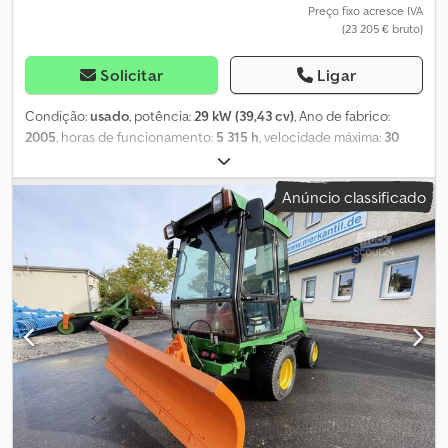
Preço fixo acresce IVA
(23 205 € bruto)
Solicitar
Ligar
Condição:
usado
, potência:
29 kW (39,43 cv)
, Ano de fabrico:
2005
, horas de funcionamento:
5 315 h
, velocidade máxima:
30
km/h
, Equipamento:
cabina, tomada de força dianteira
, Horas
de funcionamento: 5315. Trator municipal Kubota conforme
Anúncio classificado
ilustrado, incluindo deck de corte mulching, vassoura e triturador
de braço. Ano de fabrico 2005, horas de funcionamento 5315.
Localização: Cliente. Dodpfsym Ik Asx Amksck