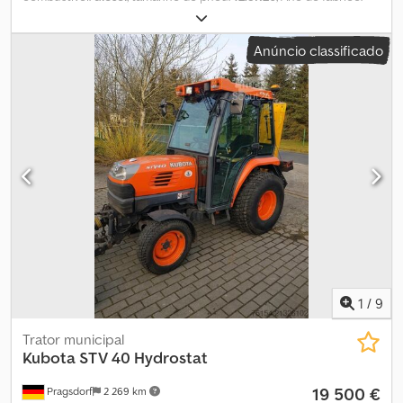
2008
, horas de funcionamento:
10 650 h
, dimensão do pneu
dianteiro:
12.5R20
, tamanho do pneu traseiro:
12.5R20
, velocidade
Anúncio classificado
máxima:
60 km/h
, Equipamento:
ar condicionado, cabina,
computador de bordo, faróis adicionais, tomada de força
dianteira, travão de ar comprimido, tração integral
, Pneus
(d):12.5R20, Pneus (t):12.5R20, Horas de operação: 10650, Primeira
matrícula: 2008, Triponto / engate de elevação traseiro, Eixo
dianteiro suspenso, Porta-implementos, Direção hidráulica,
Suspensão de cabine (mecânica), Rádio, Giroflex, Peso adicional,
Consola de montagem, Gancho automático, Comando externo
do triponto, Comando externo de distribuidores hidráulicos, 3º
circuito de comando_____Placa municipal dianteira, incluindo
espalhador de sal, braço de limpeza, cabeça de trituradora
Dücker, lâmina para neve, tração às quatro rodas, basculante,
Localização: Cliente Dcjdpfx Ajy A Uwcsmkjk
1
/
9
Trator municipal
Kubota
STV 40 Hydrostat
19 500 €
Pragsdorf
2 269 km