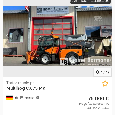
Anúncio classificado
1
/
13
Trator municipal
Multihog
CX 75 MK I
75 000 €
Prüm
1 665 km
Preço fixo acresce IVA
(89 250 € bruto)