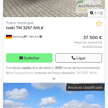
com lâmpada H4 Faróis adicionais TH5 Ganchos de retenção dos
tirantes Cat. 1 Conservação completa
1
/
12
Trator municipal
Iseki
TM 3267 AHLK
37 500 €
Nienburg
1 984 km
Preço fixo acresce IVA
(44 625 € bruto)
Solicitar
Ligar
Condição:
usado
, Ano de fabrico:
2025
, horas de funcionamento:
64 h
, Equipamento:
tomada de força dianteira
, TM 3267 AHLK
0010 31.1497 Máquina base ISEKI TM 3267 AHLK 0020 30.110 Custos
de transporte do trator compacto 0030 SAN 1159 Rodas Garden
Anúncio classificado
Pro dianteiras 240/60R12 0040 SAN 1160 Rodas Garden Pro
traseiras 280/70 R18 0050 .5903 Para-lamas dianteiros
basculantes 0060 32.7776 Giroflex H4 0070 32.7939 Farol
principal adicional 0080 .7776 , 1 farol de trabalho LED traseiro