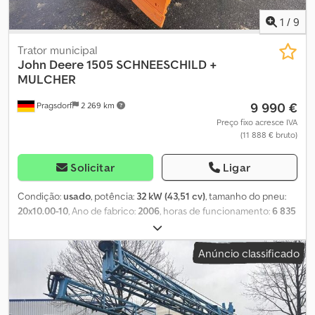
1
/
9
Trator municipal
John Deere
1505 SCHNEESCHILD +
MULCHER
9 990 €
Pragsdorf
2 269 km
Preço fixo acresce IVA
(11 888 € bruto)
Solicitar
Ligar
Condição:
usado
, potência:
32 kW (43,51 cv)
, tamanho do pneu:
20x10.00-10
, Ano de fabrico:
2006
, horas de funcionamento:
6 835
h
, dimensão do pneu dianteiro:
26x12.00-12
, tamanho do pneu
traseiro:
20x10.00-10
, velocidade máxima:
20 km/h
, Equipamento:
Anúncio classificado
cabina, faróis adicionais
, Pneus (dianteiros): 26x12.00-12, Pneus
(traseiros): 20x10.00-10, Horímetro: 6.835 horas. Inclui triturador
FSM3000, dobrável hidraulicamente, e lâmina de neve. Motor
Yanmar. Localização do estoque: 17094 Pragsdorf. Dedpfjqayq Iex
Amkjck