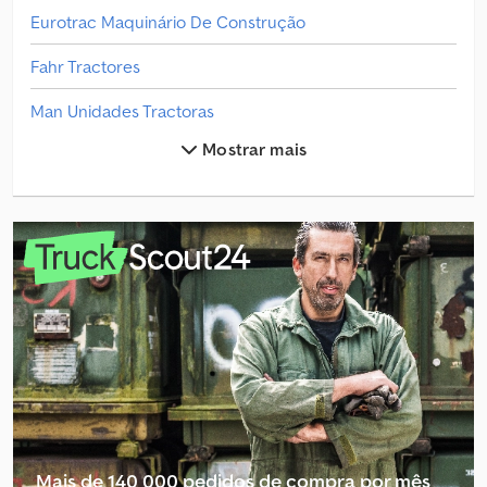
Eurotrac Maquinário De Construção
Fahr Tractores
Man Unidades Tractoras
Mostrar mais
Mercedes-Benz Mb Trac
Mercedes-Benz Tractores
Máquina De Colheita
Outros Padrão Unidade Tractora
Outros Tractor Agrícola
Outros Tractores
Outros Transportador De Automóveis
Outros Transportador De Cavalos/Carneiros
Mais de 140 000 pedidos de compra por mês