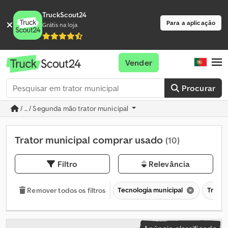
TruckScout24
Para a aplicação
Grátis na loja
Vender
Procurar
/ ... / Segunda mão trator municipal
Trator municipal comprar usado
(10)
Filtro
Relevância
Tecnologia municipal
Trator
Remover todos os filtros