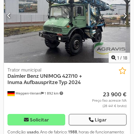
1
/
18
Trator municipal
Daimler Benz
UNIMOG 427/10 +
Inuma Aufbauspritze Typ 2024
23 900 €
Meppen-Versen
1 892 km
Preço fixo acresce IVA
(28 441 € bruto)
Solicitar
Ligar
Condição:
usado
, Ano de fabrico:
1988
, horas de funcionamento: