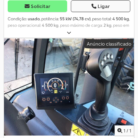
Solicitar
Ligar
Condição:
usado
, potência:
55 kW (74,78 cv)
, peso total:
4 500 kg
,
peso operacional:
4 500 kg
, peso máximo de carga:
2 kg
, peso em
vazio:
2 300 kg
, Ano de fabrico:
2019
, horas de funcionamento:
229
h
, velocidade máxima:
50 km/h
, Horas de funcionamento: 229,
Anúncio classificado
Tipo de motor: TIER 4 final, Primeira matrícula: 08.11.2021. Mulithog
CX 75, incluindo acessórios: lâmina de neve e espalhador de sal –
unidade para serviços de inverno. Equipamento de série: - 75 cv
(55,4 kW) - Motor diesel Deutz de 3 cilindros, 2,2 l, nível 5 - Cabine
espaçosa com aquecimento e ar condicionado - Banco do
condutor com suspensão pneumática, apoio lombar alto e cinto
de segurança de 3 pontos - Ar condicionado - Iluminação pública
montada na parte superior - Ventilador de arrefecimento
hidráulico, com velocidade variável e controlado pela
temperatura - Tração integral permanente com bloqueio de
diferencial - Elevador hidráulico de 3 pontos na frente, incluindo
ajuste mecânico da rotação da haste e posição de flutuação -
Joystick de 2 eixos e manete em miniatura para controlar as
funções hidráulicas - Peso total do veículo: 3500 kg (7.716 lbs) -
1
/
1
Espelhos retrovisores ajustáveis manualmente e aquecidos. Luz