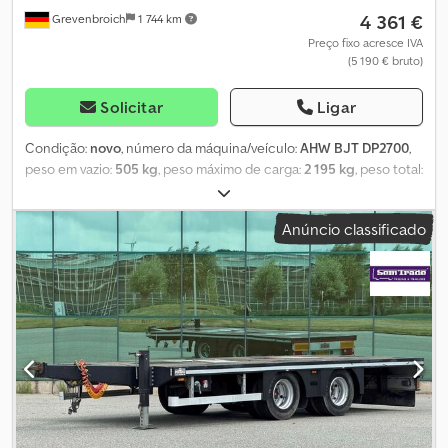
4 361 €
Grevenbroich
1 744 km
Preço fixo acresce IVA
(5 190 € bruto)
Solicitar
Ligar
Condição:
novo
, número da máquina/veículo:
AHW BJT DP2700
,
peso em vazio:
505 kg
, peso máximo de carga:
2 195 kg
, peso total:
2 700 kg
, comprimento do espaço de carga:
2 800 mm
, largura do
espaço de carga:
1 300 mm
, disponível imediatamente para
Anúncio classificado
transporte de máquinas ou miniescavadoras em palcos \reboque
de máquinas Cargo Digger Plant 2 280x130x15cm 2.700kg Modelo
\luzes LED \reboque de plataforma dupla, chassi V - travão de
inércia - pneus 14" - altura da plataforma de carga 38cm -
caçamba de aço galvanizada com fundo em chapa perfurada,
pontos de amarração DIN - suporte para pá montado - rampas de
acesso em aço, dobráveis e deslizantes, roda de apoio...
Dcedpfxozm Rigs Ah Hok Agende agora uma data para
levantamento por telefone: 02182 699 0 690, de segunda a sexta-
feira. 07.26 \ 543-0110VERSION29002