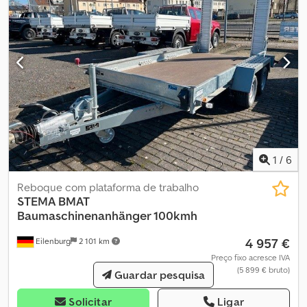
+ pintura em pó: RAL 3002 vermelho carmim * Laterais: RAL 3002
vermelho carmim * Barra de tração: galvanizada a fogo *
Ressaltamos que devido ao tamanho do chassi e ao método de
galvanização a fogo podem ocorrer imperfeições na superfície,
como grumos de zinco, escorrimentos, barbas de zinco,
empenamentos, etc. Não temos influência sobre isso; tais
ocorrências não constituem defeito legal na aparência Marcação
de contorno: * Faixa lateral refletiva amarela * Faixa refletiva
traseira amarela em todo o perímetro Acessórios especiais:
1
/
6
Reboque com plataforma de trabalho
STEMA
BMAT
Baumaschinenanhänger 100kmh
4 957 €
Eilenburg
2 101 km
Preço fixo acresce IVA
(5 899 € bruto)
Guardar pesquisa
Solicitar
Ligar