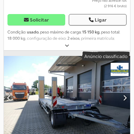
Preço fixo acresce IVA
(2 916 € bruto)
Solicitar
Ligar
Condição:
usado
, peso máximo de carga:
15 150 kg
, peso total:
18 000 kg
, configuração de eixo:
2 eixos
, primeira matrícula:
10/1994
, ? Plataforma para pesos de lastro ? Olhal de reboque de
50 mm ? 4 x argolas de amarração ? Travão de tambor ?
Anúncio classificado
Suspensão por mola de lâmina ? Pernas de apoio ? Eixos SAF
Dsdsw Sqilspfx Ah Hjck Todas as informações sem garantia /
Venda intermédia reservada.