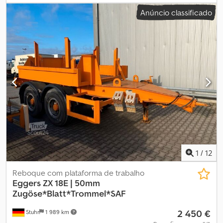
espaço de carga:
2 480 mm
, altura do espaço de carga:
600 mm
,
Anúncio classificado
volume do espaço de carga:
10 m³
, Equipamento:
ABS
, ? chassis
galvanizado ? engate baixo ? olho de reboque 50 mm ? bloqueio
de contentor ? 12 argolas de amarração por lado ? câmara
traseira ? travão de tambor ? ligação duomática ? ABS ?
suspensão pneumática ? caixa de ferramentas ? EBS ? pernas de
apoio ? pneus duplos ? eixos BPW Todas as informações são
fornecidas sem garantia / Sujeito a venda prévia. Dodpfx Ahoxb Ig
Sj Hock
1
/
12
Reboque com plataforma de trabalho
Eggers
ZX 18E | 50mm
Zugöse*Blatt*Trommel*SAF
2 450 €
Stuhr
1 989 km