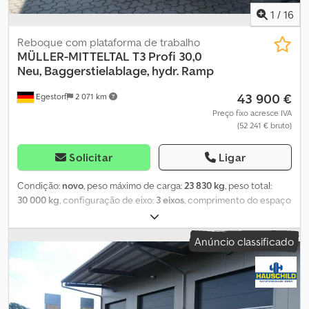
1
/
16
Reboque com plataforma de trabalho
MÜLLER-MITTELTAL
T3 Profi 30,0
Neu, Baggerstielablage, hydr. Ramp
43 900 €
Egestorf
2 071 km
Preço fixo acresce IVA
(52 241 € bruto)
Solicitar
Ligar
Condição:
novo
, peso máximo de carga:
23 830 kg
, peso total:
30 000 kg
, configuração de eixo:
3 eixos
, comprimento do espaço
de carga:
8 460 mm
, largura do espaço de carga:
2 520 mm
, Ano
de fabrico:
2026
, * Perfil T3 30,0: * Sistema de travagem EBS *
Anúncio classificado
Sistema de monitorização da pressão dos pneus (RDÜ) *
Dispositivo de libertação de emergência para o cilindro do
acumulador de ar da suspensão * Travões de tambor * 3 eixos
BPW Eco de 11 toneladas * Molas parabólicas * Compensação
mecânica do eixo traseiro * Proteção lateral contra impactos *