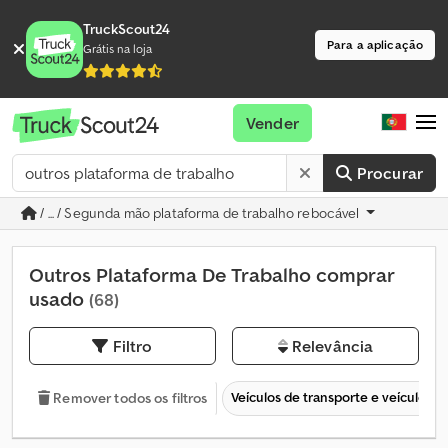
TruckScout24
Para a aplicação
Grátis na loja
Vender
Procurar
/ ... / Segunda mão plataforma de trabalho rebocável
Outros Plataforma De Trabalho comprar
usado
(68)
Filtro
Relevância
Veículos de transporte e veículos c
Remover todos os filtros