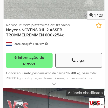
1
/
23
Reboque com plataforma de trabalho
Noyens NOYENS 01L 2 ASSER
TROMMELREMMEN 600x254x
Honselersdijk
1 700 km
Informação de
Ligar
preços
Condição:
usado
, peso máximo de carga:
16 200 kg
, peso total:
20 000 kg
, configuração de eixo:
2 eixos
, primeira matrícula:
03/2017
, próxima inspeção (TÜV):
03/2027
, largura total:
2 540 mm
,
altura total:
900 mm
, Ano de fabrico:
2017
, Informações em
Anúncio classificado
português: Informações adicionais: * Comprimento: 7630 mm *
Tipo | Primeiro eixo: Continental R * Dimensão do pneu | Primeiro
eixo: 245/70 R17.5 * Profundidade do piso do pneu, lado externo