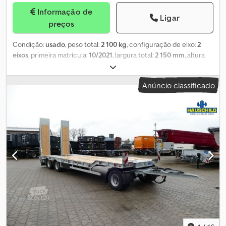
Informação de
Ligar
preços
Condição:
usado
, peso total:
2 100 kg
, configuração de eixo:
2
eixos
, primeira matrícula:
10/2021
, largura total:
2 150 mm
, altura
total:
2 330 mm
, Equipamento:
grua
, Plataforma elevatória sobre
reboque, muito bem conservada, com altura de trabalho de 16 m,
Anúncio classificado
capacidade de carga de 200 kg e alcance lateral de 9,45 m, além
de ligação elétrica à plataforma, incluindo gerador. A inspeção
UVV foi realizada pela Paus em março de 2026. GT 16 AG –
Plataforma elevatória Altura de trabalho: 16 m Versão telescópica
Alcance lateral: 9,45 m Capacidade de carga da plataforma: 200
kg Ligação elétrica de 220 V à plataforma Inclui gerador Botão de
arranque/paragem do gerador na plataforma Suportes
totalmente hidráulicos Largura dos suportes: 4,08 m
Comprimento dos suportes: 4,29 m Rotação contínua Dsdpjznr
Rbsfx Ah Heck Comprimento total: 6,31 m Largura para transporte:
2,15 m Altura para transporte: 2,33 m Peso: 2.100 kg Possibilidade
de financiamento através dos nossos bancos parceiros; teremos
todo o prazer em ajudar. Reservamo-nos explicitamente o direito
de vender o artigo a terceiros, pois também o oferecemos