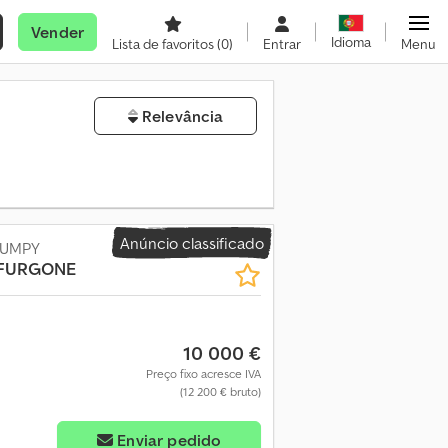
Vender
Idioma
Lista de favoritos
(0)
Entrar
Menu
Relevância
Anúncio classificado
JUMPY
FURGONE
10 000 €
Preço fixo acresce IVA
(12 200 € bruto)
Enviar pedido