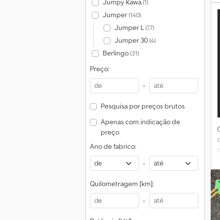
Jumpy Kawa
(1)
Jumper
(140)
Jumper L
(77)
Jumper 30
(4)
Berlingo
(31)
Preço:
-
Pesquisa por preços brutos
Apenas com indicação de
preço
Ano de fabrico:
-
a
Quilometragem [km]:
-