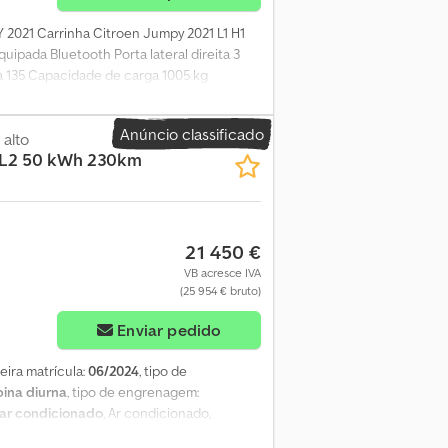
2021 Carrinha Citroen Jumpy 2021 L1 H1
uipada Bluetooth Porta lateral direita 3
a 135 Capacidade de carga 1005 kg
 IVA
Anúncio classificado
 alto
L2 50 kWh 230km
21 450 €
VB acresce IVA
(25 954 € bruto)
Enviar pedido
meira matrícula:
06/2024
, tipo de
ina diurna
, tipo de engrenagem:
ar condicionado
, Ar condicionado,
mática, tipo de carroçaria: alongada, L2