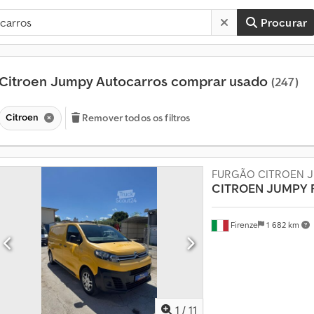
Procurar
Citroen Jumpy Autocarros comprar usado
(247)
Citroen
Remover todos os filtros
FURGÃO CITROEN 
CITROEN JUMPY
Firenze
1 682 km
M
a
i
s
d
1
/
11