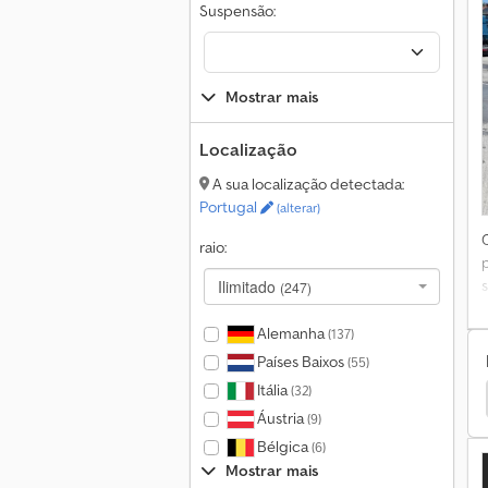
Suspensão:
Mostrar mais
Localização
A sua localização detectada:
Portugal
(alterar)
raio:
Ilimitado
(247)
Alemanha
(137)
Países Baixos
(55)
Itália
(32)
pel Vivaro Transportadores
Opel Vivaro Autocarros
Áustria
(9)
Bélgica
(6)
Mostrar mais