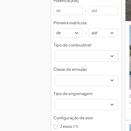
Potência [kW]:
C
-
Primeira matrícula:
e
-
C
Tipo de combustível:
B
Classe de emissão:
l
Tipo de engrenagem:
Configuração de eixo:
2 eixos
(73)