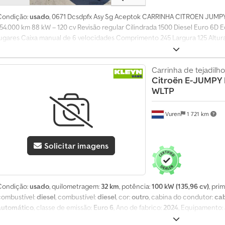
e
1
Condição:
usado
, 0671 Dcsdpfx Asy Sg Aceptok CARRINHA CITROEN JUMPY 
4
154.000 km 88 kW – 120 cv Revisão regular Cilindrada 1500 Diesel Euro 6D Eq
0
lugares Caixa manual de 6 velocidades Comprimento 245 Largura 125 Altur
Garantia de um ano Parque em Florença Matrícula: GE362ZW € 10.000 mais
0
0
Carrinha de tejadilho
0
Citroën
E-JUMPY 
p
WLTP
e
d
Vuren
1 721 km
i
d
o
Solicitar imagens
s
d
e
c
Condição:
usado
, quilometragem:
32 km
, potência:
100 kW (135,96 cv)
, pri
o
combustível:
diesel
, combustível:
diesel
, cor:
outro
, cabina do condutor:
cab
m
automático
, classe de emissão:
Euro 6
, Ano de fabrico:
2024
, Equipamento:
p
otência do motor: 100 kW (136 cv), norma Euro: 6, tipo de transmissão: auto
r