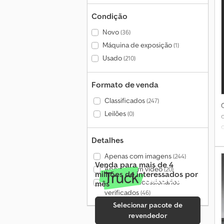
Condição
Novo
(36)
Máquina de exposição
(1)
Usado
(210)
Formato de venda
Classificados
(247)
Leilões
(0)
Detalhes
a
Apenas com imagens
(244)
Venda para mais de 4
Apenas com vídeo
(20)
milhões de interessados por
Apenas concessionários
mês
verificados
(46)
Selecionar pacote de
revendedor