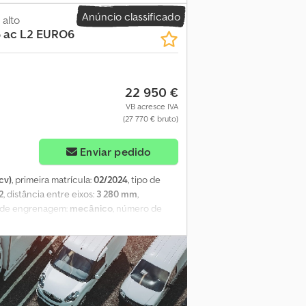
tos, Euro6, 136 cv! = Mais informações =
Anúncio classificado
k Estado visual: muito mau Danos: nenhum
 alto
6 ac L2 EURO6
22 950 €
VB acresce IVA
(27 770 € bruto)
Enviar pedido
cv)
, primeira matrícula:
02/2024
, tipo de
2
, distância entre eixos:
3 280 mm
,
o de engrenagem:
mecânico
, número de
o total:
5 000 mm
, largura total:
1 850 mm
,
ra do espaço de carga:
1 580 mm
, altura do
 CarPlay, Bluetooth, acoplamento de
cruzeiro, espelho retrovisor elétrico,
ão
, = Outras opções e acessórios =
liga leve - Manual - Rádio/cassete -