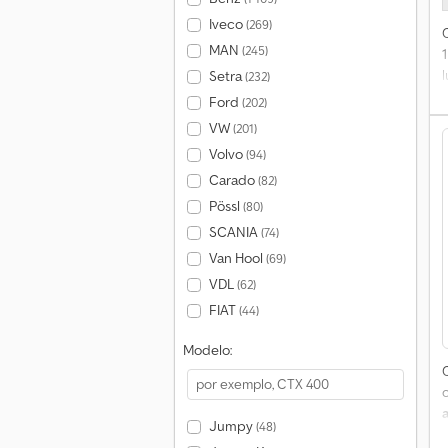
Iveco
(269)
MAN
(245)
Setra
(232)
Ford
(202)
VW
(201)
Volvo
(94)
Carado
(82)
Pössl
(80)
SCANIA
(74)
Van Hool
(69)
VDL
(62)
FIAT
(44)
Modelo:
Jumpy
(48)
p